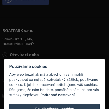
BOATPARK s.r.o.
Sokolovská 359/146 ,
180 00 Praha 8 – Karlín
Otevírací doba
Pondělí
8:00 - 19:00
Používáme cookies
Úterý - Pátek
10:00 - 19:00
Sobota
9:00 - 14:00
Aby web běžel jak má a abychom vám mohli
poskytnout co nejlepší uživatelský zážitek, používáme
+420 284 826 787
cookies. K jejich zpracování potřebujeme váš souhlas.
+420 604 728 042
Děkujeme, že nám ho dáte, pomáháte nám tak pro vás
stránky zlepšovat.
Podrobné nastavení
info@boatpark.cz
www.boatpark.cz
,
www.boatpark.eu
Povolit všechny cookies