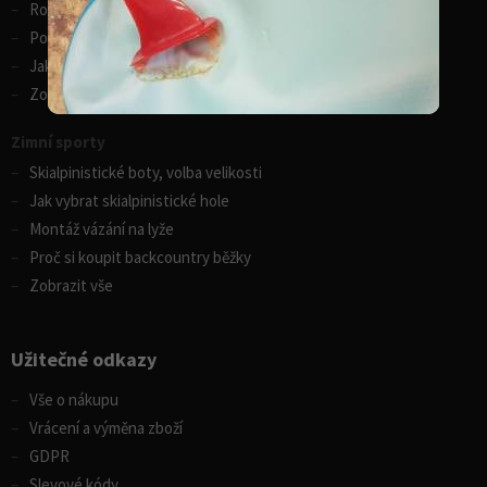
Rozdíly v paddleboardech
Porovnání kánoí Gumotex
Jak vybrat kajak
Zobrazit vše
Zimní sporty
Skialpinistické boty, volba velikosti
Jak vybrat skialpinistické hole
Montáž vázání na lyže
Proč si koupit backcountry běžky
Zobrazit vše
Užitečné odkazy
Vše o nákupu
Vrácení a výměna zboží
GDPR
Slevové kódy