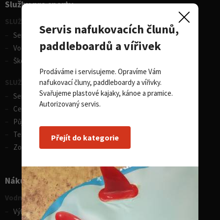
Služby pro sporty
SLUŽBY - vodní sporty
Servis nafukovacích člunů,
Servis lodí a člunů
paddleboardů a vířivek
Vodácká půjčovna lodí
Škola eskymování
Prodáváme i servisujeme. Opravíme Vám
nafukovací čluny, paddleboardy a vířivky.
SLUŽBY - zimní sporty
Svařujeme plastové kajaky, kánoe a pramice.
Servis lyží
Autorizovaný servis.
Celosezonní půjčovna lyží
Půjčovna lyží
Test centrum SPORTEN
Přejít do kategorie
Zobrazit vše
Nákupní rádce
Vodní sporty
Výběr pádla na paddleboard