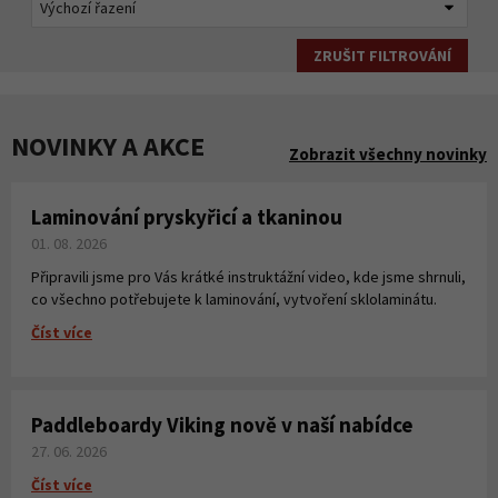
ZRUŠIT FILTROVÁNÍ
NOVINKY A AKCE
Zobrazit všechny novinky
Laminování pryskyřicí a tkaninou
01. 08. 2026
Připravili jsme pro Vás krátké instruktážní video, kde jsme shrnuli,
co všechno potřebujete k laminování, vytvoření sklolaminátu.
Číst více
Paddleboardy Viking nově v naší nabídce
27. 06. 2026
Číst více