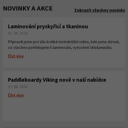
NOVINKY A AKCE
Zobrazit všechny novinky
Laminování pryskyřicí a tkaninou
01. 08. 2026
Připravili jsme pro Vás krátké instruktážní video, kde jsme shrnuli,
co všechno potřebujete k laminování, vytvoření sklolaminátu.
Číst více
Paddleboardy Viking nově v naší nabídce
27. 06. 2026
Číst více