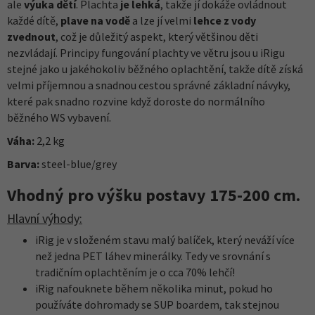
ale
výuka dětí
. Plachta
je lehká
, takže jí dokáže ovládnout
každé dítě,
plave na vodě
a lze jí velmi
lehce z vody
zvednout
, což je důležitý aspekt, který většinou děti
nezvládají. Principy fungování plachty ve větru jsou u iRigu
stejné jako u jakéhokoliv běžného oplachtění, takže dítě získá
velmi příjemnou a snadnou cestou správné základní návyky,
které pak snadno rozvine když doroste do normálního
běžného WS vybavení.
Váha:
2,2 kg
Barva:
steel-blue/grey
Vhodný pro výšku postavy 175-200 cm.
Hlavní výhody:
iRig je v složeném stavu malý balíček, který neváží více
než jedna PET láhev minerálky. Tedy ve srovnání s
tradičním oplachtěním je o cca 70% lehčí!
iRig nafouknete během několika minut, pokud ho
používáte dohromady se SUP boardem, tak stejnou