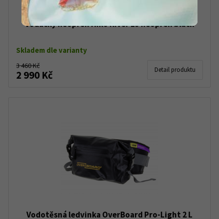
Vodácký neopren Hiko River LJ neopren black
Skladem dle varianty
3 460 Kč
Detail produktu
2 990 Kč
Vodotěsná ledvinka OverBoard Pro-Light 2 L