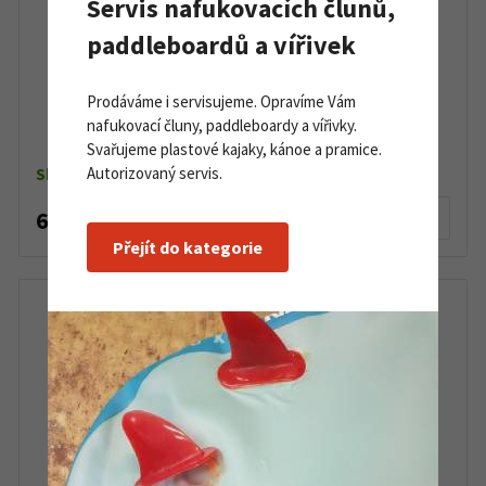
Servis nafukovacích člunů,
paddleboardů a vířivek
Prodáváme i servisujeme. Opravíme Vám
Duotone Air iRig redukce k pumpě
nafukovací čluny, paddleboardy a vířivky.
Svařujeme plastové kajaky, kánoe a pramice.
Autorizovaný servis.
Skladem
65 Kč
Detail produktu
Přejít do kategorie