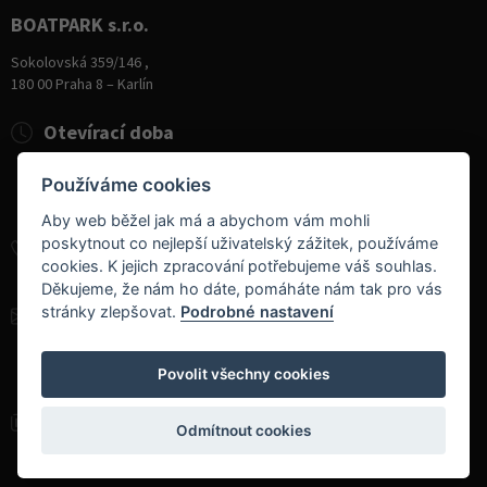
BOATPARK s.r.o.
Sokolovská 359/146 ,
180 00 Praha 8 – Karlín
Otevírací doba
Pondělí
8:00 - 19:00
Používáme cookies
Úterý - Pátek
10:00 - 19:00
Sobota
9:00 - 14:00
Aby web běžel jak má a abychom vám mohli
poskytnout co nejlepší uživatelský zážitek, používáme
+420 284 826 787
cookies. K jejich zpracování potřebujeme váš souhlas.
+420 604 728 042
Děkujeme, že nám ho dáte, pomáháte nám tak pro vás
stránky zlepšovat.
Podrobné nastavení
info@boatpark.cz
www.boatpark.cz
,
www.boatpark.eu
Povolit všechny cookies
Odmítnout cookies