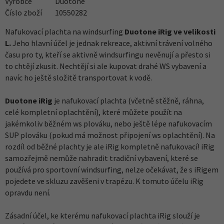
Výrobce
Duotone
Číslo zboží
10550282
Nafukovací plachta na windsurfing
Duotone iRig ve velikosti
L.
Jeho hlavní účel je jednak rekreace, aktivní trávení volného
času pro ty, kteří se aktivně windsurfingu nevěnují a přesto si
to chtějí zkusit. Nechtějí si ale kupovat drahé WS vybavení a
navíc ho ještě složitě transportovat k vodě.
Duotone iRig
je nafukovací plachta (včetně stěžně, ráhna,
celé kompletní oplachtění), které můžete použít na
jakémkoliv běžném ws plováku, nebo ještě lépe nafukovacím
SUP plováku (pokud má možnost připojení ws oplachtění). Na
rozdíl od běžné plachty je ale iRig kompletně nafukovací! iRig
samozřejmě nemůže nahradit tradiční vybavení, které se
používá pro sportovní windsurfing, nelze očekávat, že s iRigem
pojedete ve skluzu zavěšeni v trapézu. K tomuto účelu iRig
opravdu není.
Zásadní účel, ke kterému nafukovací plachta iRig slouží je