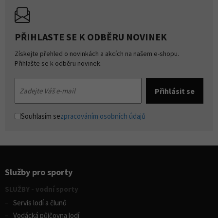
PŘIHLASTE SE K ODBĚRU NOVINEK
Získejte přehled o novinkách a akcích na našem e-shopu.
Přihlašte se k odběru novinek.
Souhlasím se
zpracováním osobních údajů
Služby pro sporty
SLUŽBY - vodní sporty
Servis lodí a člunů
Vodácká půjčovna lodí