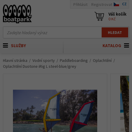
CZ
Přihlásit
Registrovat
Váš košík
0 Kč
HLEDAT
SLUŽBY
KATALOG
Hlavní stránka
Vodní sporty
Paddleboarding
Oplachtění
Oplachtění Duotone iRig L steel-blue/grey