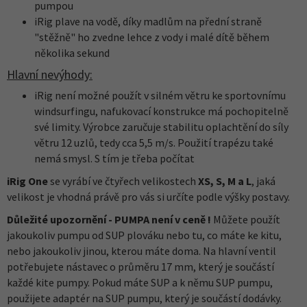
pumpou
iRig plave na vodě, díky madlům na přední straně
"stěžně" ho zvedne lehce z vody i malé dítě během
několika sekund
Hlavní nevýhody:
iRig není možné použít v silném větru ke sportovnímu
windsurfingu, nafukovací konstrukce má pochopitelně
své limity. Výrobce zaručuje stabilitu oplachtění do síly
větru 12 uzlů, tedy cca 5,5 m/s. Použití trapézu také
nemá smysl. S tím je třeba počítat
iRig One
se vyrábí ve čtyřech velikostech
XS, S, M a L
, jaká
velikost je vhodná právě pro vás si určíte podle výšky postavy.
Důležité upozornění - PUMPA není v ceně !
Můžete použít
jakoukoliv pumpu od SUP plováku nebo tu, co máte ke kitu,
nebo jakoukoliv jinou, kterou máte doma. Na hlavní ventil
potřebujete nástavec o průměru 17 mm, který je součástí
každé kite pumpy. Pokud máte SUP a k němu SUP pumpu,
použijete adaptér na SUP pumpu, který je součástí dodávky.