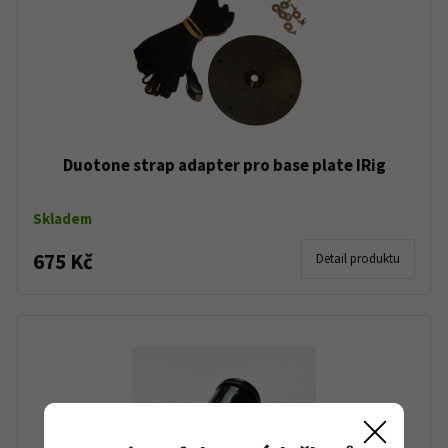
Duotone strap adapter pro base plate IRig
Skladem
675 Kč
Detail produktu