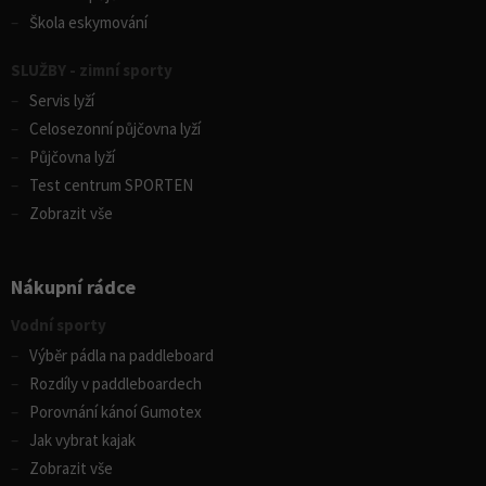
Škola eskymování
SLUŽBY - zimní sporty
Servis lyží
Celosezonní půjčovna lyží
Půjčovna lyží
Test centrum SPORTEN
Zobrazit vše
Nákupní rádce
Vodní sporty
Výběr pádla na paddleboard
Rozdíly v paddleboardech
Porovnání kánoí Gumotex
Jak vybrat kajak
Zobrazit vše