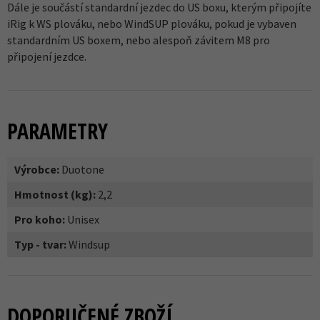
Dále je součástí standardní jezdec do US boxu, kterým připojíte
iRig k WS plováku, nebo WindSUP plováku, pokud je vybaven
standardním US boxem, nebo alespoň závitem M8 pro
připojení jezdce.
PARAMETRY
Výrobce:
Duotone
Hmotnost (kg):
2,2
Pro koho:
Unisex
Typ - tvar:
Windsup
DOPORUČENÉ ZBOŽÍ