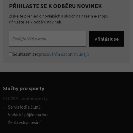
PŘIHLASTE SE K ODBĚRU NOVINEK
Získejte přehled o novinkách a akcích na našem e-shopu.
Přihlašte se k odběru novinek.
Souhlasím se
zpracováním osobních údajů
Služby pro sporty
SLUŽBY - vodní sporty
Servis lodí a člunů
Vodácká půjčovna lodí
Škola eskymování