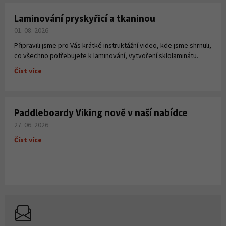
Laminování pryskyřicí a tkaninou
01. 08. 2026
Připravili jsme pro Vás krátké instruktážní video, kde jsme shrnuli,
co všechno potřebujete k laminování, vytvoření sklolaminátu.
Číst více
Paddleboardy Viking nově v naší nabídce
27. 06. 2026
Číst více