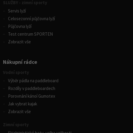
SLUŽBY - zimní sporty
Servis lyží
Celosezonní půjčovna lyží
Půjčovna lyží
Test centrum SPORTEN
Zobrazit vše
Nákupní rádce
Vodní sporty
Výběr pádla na paddleboard
Rozdíly v paddleboardech
Porovnání kánoí Gumotex
Jak vybrat kajak
Zobrazit vše
Zimní sporty
Skialpinistické boty, volba velikosti