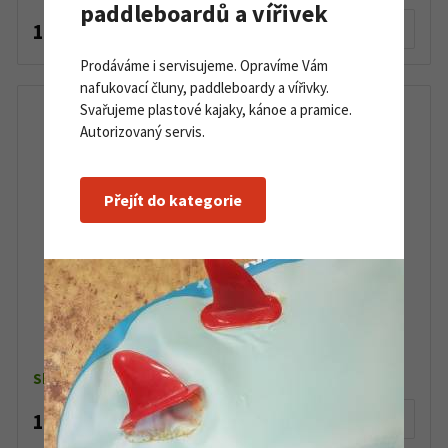
paddleboardů a vířivek
19 500 Kč
Detail produktu
Prodáváme i servisujeme. Opravíme Vám
nafukovací čluny, paddleboardy a vířivky.
Svařujeme plastové kajaky, kánoe a pramice.
Autorizovaný servis.
Přejít do kategorie
Neoprenové boty EG River 2.0 5 mm
Skladem dle varianty
1 290 Kč
Detail produktu