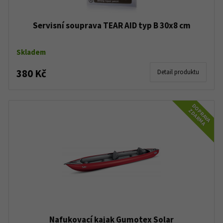
Servisní souprava TEAR AID typ B 30x8 cm
Skladem
380 Kč
Detail produktu
DOPRAVA
ZDARMA
Nafukovací kajak Gumotex Solar