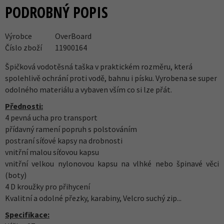
PODROBNÝ POPIS
Výrobce
OverBoard
Číslo zboží
11900164
Špičková vodotěsná taška v praktickém rozměru, která
spolehlivě ochrání proti vodě, bahnu i písku. Vyrobena se super
odolného materiálu a vybaven vším co si lze přát.
Přednosti:
4 pevná ucha pro transport
přídavný ramení popruh s polstováním
postraní síťové kapsy na drobnosti
vnitřní malou síťovou kapsu
vnitřní velkou nylonovou kapsu na vlhké nebo špinavé věci
(boty)
4 D kroužky pro přihycení
Kvalitní a odolné přezky, karabiny, Velcro suchý zip...
Specifikace: