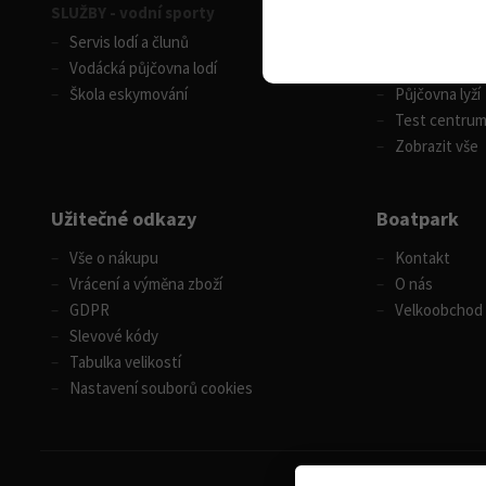
SLUŽBY - vodní sporty
SLUŽBY - zimní
Servis lodí a člunů
Servis lyží
Vodácká půjčovna lodí
Celosezonní p
Škola eskymování
Půjčovna lyží
Test centru
Zobrazit vše
Užitečné odkazy
Boatpark
Vše o nákupu
Kontakt
Vrácení a výměna zboží
O nás
GDPR
Velkoobchod
Slevové kódy
Tabulka velikostí
Nastavení souborů cookies