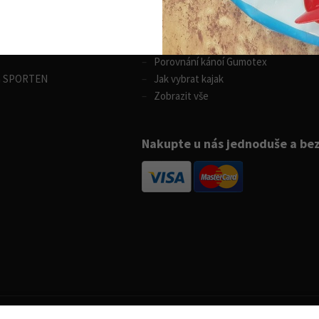
 sporty
Vodní sporty
Výběr pádla na paddleboard
ůjčovna lyží
Rozdíly v paddleboardech
Porovnání kánoí Gumotex
m SPORTEN
Jak vybrat kajak
Zobrazit vše
Nakupte u nás jednoduše a be