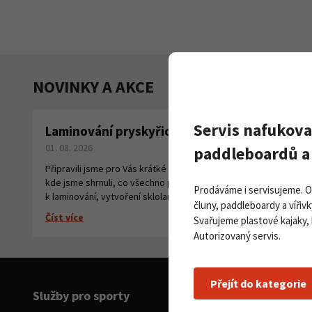
NOVINKY A AKCE
Servis nafukova
Laminování pryskyřicí a tkaninou
Pa
01. 08. 2026
na
paddleboardů a 
27. 
Připravili jsme pro Vás krátké instruktážní video,
kde jsme shrnuli, co všechno potřebujete
Číst
Prodáváme i servisujeme. 
k laminování, vytvoření sklolaminátu.
čluny, paddleboardy a vířivk
Číst více
Svařujeme plastové kajaky,
Autorizovaný servis.
Přejít do kategorie
Služby pro sporty