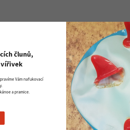
Zobrazit všechny novinky
PŘI
Získej
cích člunů,
ddleboardy Viking nově v naší
Přihla
bídce
vířivek
06. 2026
 více
Opravíme Vám nafukovací
y.
Souhlasím se
z
 kánoe a pramice.
Nákupní rádce