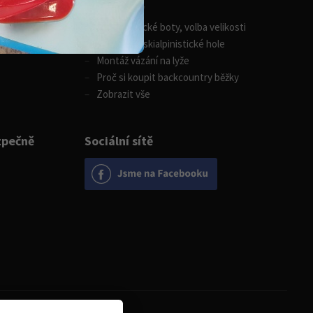
Zimní sporty
Skialpinistické boty, volba velikosti
Jak vybrat skialpinistické hole
Montáž vázání na lyže
Proč si koupit backcountry běžky
Zobrazit vše
zpečně
Sociální sítě