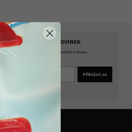
HLASTE SE K ODBĚRU NOVINEK
te přehled o novinkách a akcích na našem e-shopu.
šte se k odběru novinek.
pracováním osobních údajů