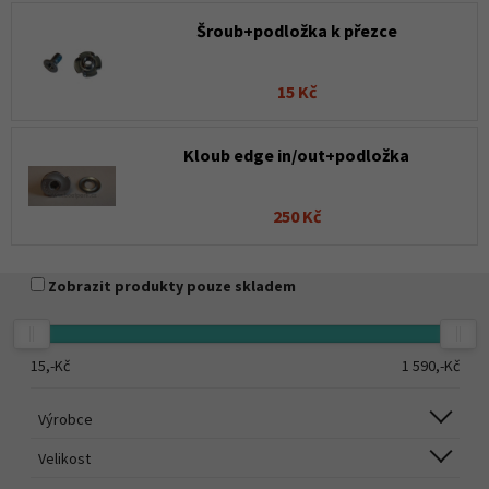
Šroub+podložka k přezce
15 Kč
Kloub edge in/out+podložka
250 Kč
Zobrazit produkty pouze skladem
15,-
Kč
1 590,-
Kč
Výrobce
Velikost