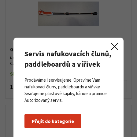
G3 VIA Carbon Upper Shaft with handle
Servis nafukovacích člunů,
Náhradní horní díl skialpinistických teleskopických holí G3 VIA
paddleboardů a vířivek
Carbon včetně madla....
Skladem dle varianty
Prodáváme i servisujeme. Opravíme Vám
1 590 Kč
Detail produktu
nafukovací čluny, paddleboardy a vířivky.
Svařujeme plastové kajaky, kánoe a pramice.
Autorizovaný servis.
Přejít do kategorie