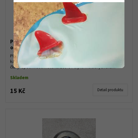
Plastová brzdička, svorka na gumičku zádové
opěrky
Plastová brzdička (svorka) na gumičku zádové opěrky do
kajaku. Další použití: pro gumolano na paddleboardy, kajaky a
čluny. Specifikace:materiál 100% Polyformaldehydváha:...
Skladem
15 Kč
Detail produktu