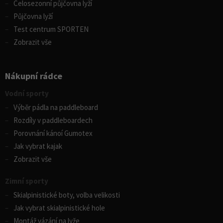
Celosezonní půjčovna lyží
Půjčovna lyží
Test centrum SPORTEN
Zobrazit vše
Nákupní rádce
Vodní sporty
Výběr pádla na paddleboard
Rozdíly v paddleboardech
Porovnání kánoí Gumotex
Jak vybrat kajak
Zobrazit vše
Zimní sporty
Skialpinistické boty, volba velikosti
Jak vybrat skialpinistické hole
Montáž vázání na lyže