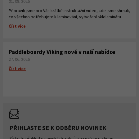
01. 08. 2026
Připravili jsme pro Vás krátké instruktážní video, kde jsme shrnuli,
co všechno potřebujete k laminování, vytvoření sklolaminátu.
Číst více
Paddleboardy Viking nově v naší nabídce
27. 06. 2026
Číst více
PŘIHLASTE SE K ODBĚRU NOVINEK
Získejte přehled o novinkách a akcích na našem e-shopu.