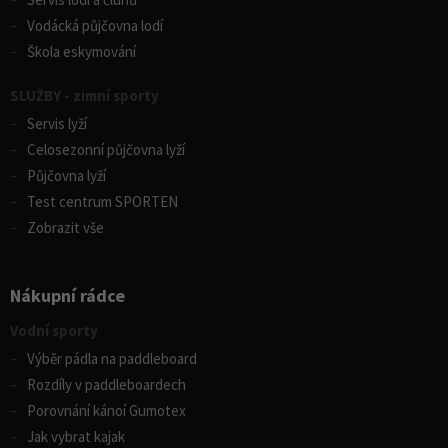
Vodácká půjčovna lodí
Škola eskymování
SLUŽBY - zimní sporty
Servis lyží
Celosezonní půjčovna lyží
Půjčovna lyží
Test centrum SPORTEN
Zobrazit vše
Nákupní rádce
Vodní sporty
Výběr pádla na paddleboard
Rozdíly v paddleboardech
Porovnání kánoí Gumotex
Jak vybrat kajak