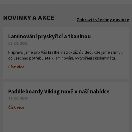
NOVINKY A AKCE
Zobrazit všechny novinky
Laminování pryskyřicí a tkaninou
01. 08. 2026
Připravili jsme pro Vás krátké instruktážní video, kde jsme shrnuli,
co všechno potřebujete k laminování, vytvoření sklolaminátu.
Číst více
Paddleboardy Viking nově v naší nabídce
27. 06. 2026
Číst více