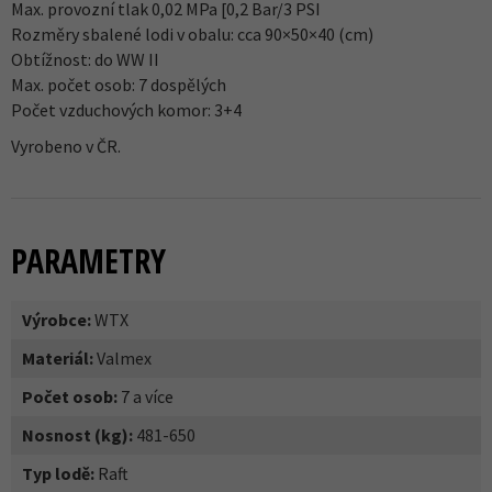
Max. provozní tlak 0,02 MPa [0,2 Bar/3 PSI
Rozměry sbalené lodi v obalu: cca 90×50×40 (cm)
Obtížnost: do WW II
Max. počet osob: 7 dospělých
Počet vzduchových komor: 3+4
Vyrobeno v ČR.
PARAMETRY
Výrobce:
WTX
Materiál:
Valmex
Počet osob:
7 a více
Nosnost (kg):
481-650
Typ lodě:
Raft