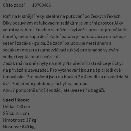
Číslo zboží
10700406
Raft na klidnější řeky, ideální na putování po českých řekách.
Díky posuvným nafukovacím sedákům je vnitřní prostor Alky
velmi variabilní. Snadno si můžete vytvořit prostor pro několik
barelů, nebo kupu dětí. Zadní paluba je nafukovací a umožňuje
sezení zadáka - guida. Za zadní palubou je mezi dnem a
sedákem mezera (samovylévací rukáv) pro snadné vylévání
vody, či vypláchnutí nečistot.
Zadák má na dně chyty na nohy. Na přední části válce je úchyt
na přivázání zavazadel. Pro vytahování jsou na špici lodi dvě
lanová oka. Pro nošení jsou na bocích 2 x 4 madla a na zádi další
dvě. Pod přední palubou je úchyt na pumpu.
Alku 7 pohodlně uřídí 3 vodáci, ale uveze i 7 s bagáží.
Specifikace:
Délka: 450 cm
Šířka: 161 cm
Hmotnost: 37 kg
Nosnost: 640 kg