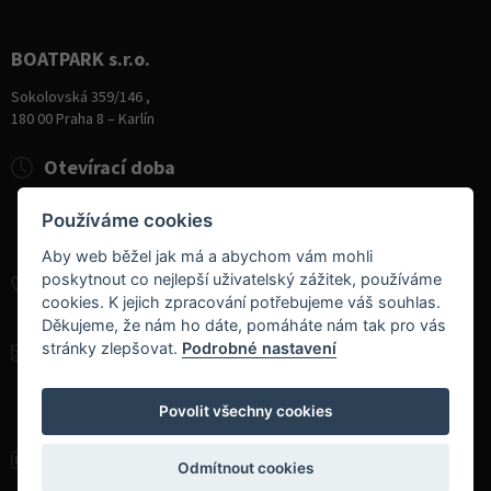
BOATPARK s.r.o.
Sokolovská 359/146 ,
180 00 Praha 8 – Karlín
Otevírací doba
Pondělí
8:00 - 19:00
Používáme cookies
Úterý - Pátek
10:00 - 19:00
Sobota
9:00 - 14:00
Aby web běžel jak má a abychom vám mohli
poskytnout co nejlepší uživatelský zážitek, používáme
+420 284 826 787
cookies. K jejich zpracování potřebujeme váš souhlas.
+420 604 728 042
Děkujeme, že nám ho dáte, pomáháte nám tak pro vás
stránky zlepšovat.
Podrobné nastavení
info@boatpark.cz
www.boatpark.cz
,
www.boatpark.eu
Povolit všechny cookies
Odmítnout cookies