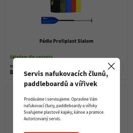
Pádlo Profiplast Slalom
Skladem dle varianty
990 Kč
Detail produktu
895 Kč
Servis nafukovacích člunů,
paddleboardů a vířivek
Prodáváme i servisujeme. Opravíme Vám
nafukovací čluny, paddleboardy a vířivky.
Svařujeme plastové kajaky, kánoe a pramice.
Autorizovaný servis.