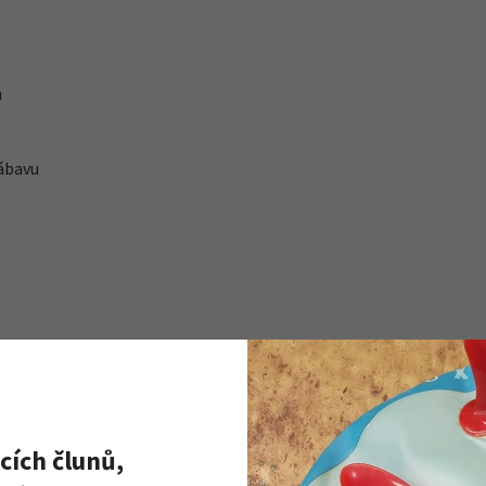
h
zábavu
cích člunů,
Materiál:
PVC