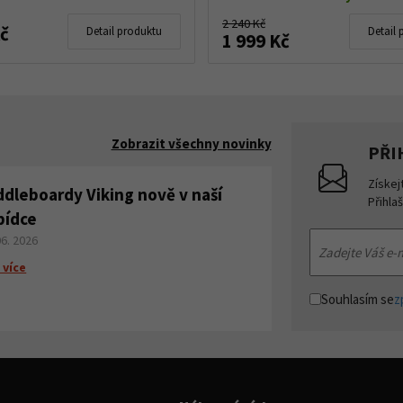
2 240 Kč
Kč
Detail produktu
Detail 
1 999 Kč
Zobrazit všechny novinky
PŘI
Získej
ddleboardy Viking nově v naší
Přihla
bídce
06. 2026
 více
Souhlasím se
z