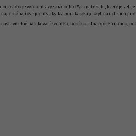
dnu osobu je vyroben z vyztuženého PVC materiálu, který je velic
pomáhají dvě ploutvičky. Na přídi kajaku je kryt na ochranu proti 
nastavitelné nafukovací sedátko, odnímatelná opěrka nohou, odto