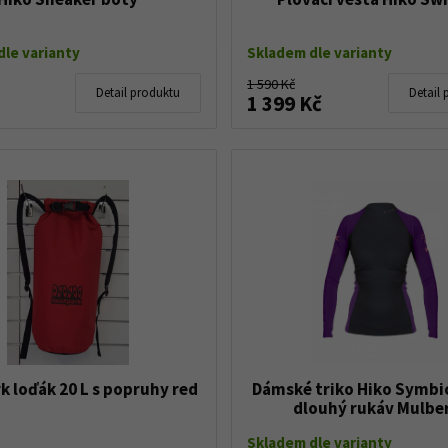
le varianty
Skladem dle varianty
1 590 Kč
Detail produktu
Detail 
1 399 Kč
k loďák 20 L s popruhy red
Dámské triko Hiko Symb
dlouhý rukáv Mulbe
Skladem dle varianty