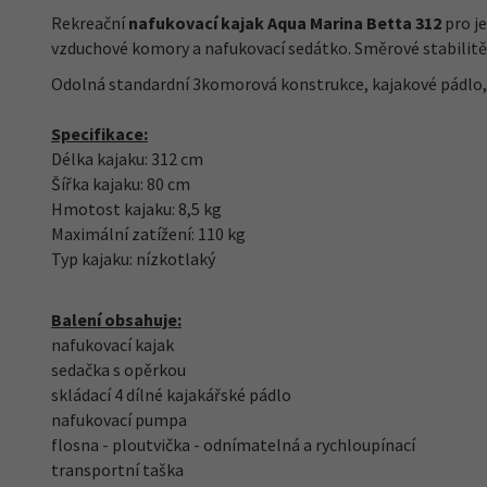
Rekreační
nafukovací kajak Aqua Marina Betta 312
pro je
vzduchové komory a nafukovací sedátko. Směrové stabilitě na
Odolná standardní 3komorová konstrukce, kajakové pádlo, 
Specifikace:
Délka kajaku: 312 cm
Šířka kajaku: 80 cm
Hmotost kajaku: 8,5 kg
Maximální zatížení: 110 kg
Typ kajaku: nízkotlaký
Další 5
Balení obsahuje:
nafukovací kajak
sedačka s opěrkou
skládací 4 dílné kajakářské pádlo
nafukovací pumpa
flosna - ploutvička - odnímatelná a rychloupínací
transportní taška