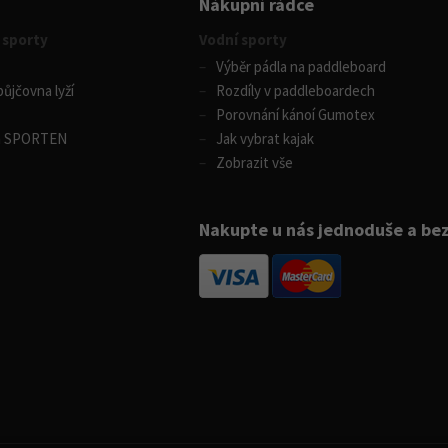
Nákupní rádce
 sporty
Vodní sporty
Výběr pádla na paddleboard
ůjčovna lyží
Rozdíly v paddleboardech
Porovnání kánoí Gumotex
m SPORTEN
Jak vybrat kajak
Zobrazit vše
Nakupte u nás jednoduše a be