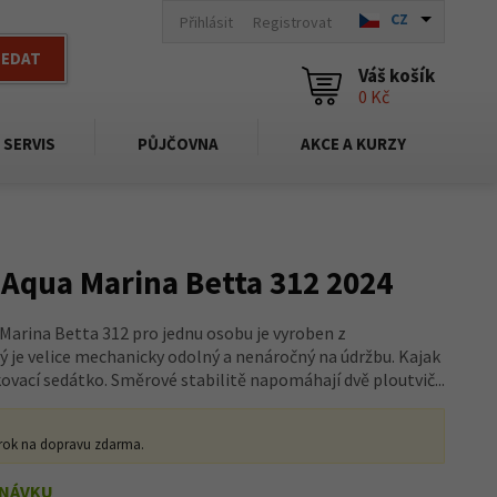
CZ
Přihlásit
Registrovat
LEDAT
Váš košík
0 Kč
SERVIS
PŮJČOVNA
AKCE A KURZY
 Aqua Marina Betta 312 2024
Marina Betta 312 pro jednu osobu je vyroben z
 je velice mechanicky odolný a nenáročný na údržbu. Kajak
vací sedátko. Směrové stabilitě napomáhají dvě ploutvič...
rok na dopravu zdarma.
DNÁVKU