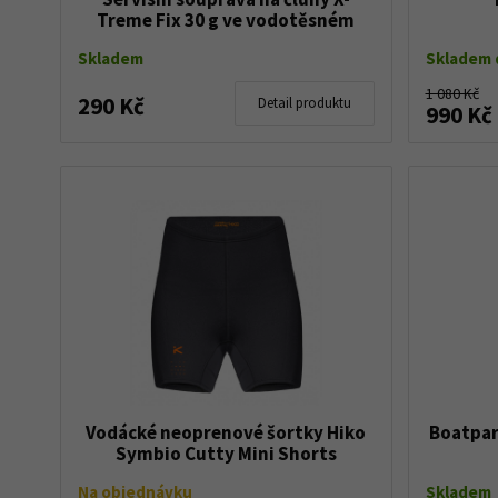
Treme Fix 30 g ve vodotěsném
obalu
Skladem
Skladem d
1 080 Kč
290 Kč
Detail produktu
990 Kč
Vodácké neoprenové šortky Hiko
Boatpar
Symbio Cutty Mini Shorts
Na objednávku
Skladem