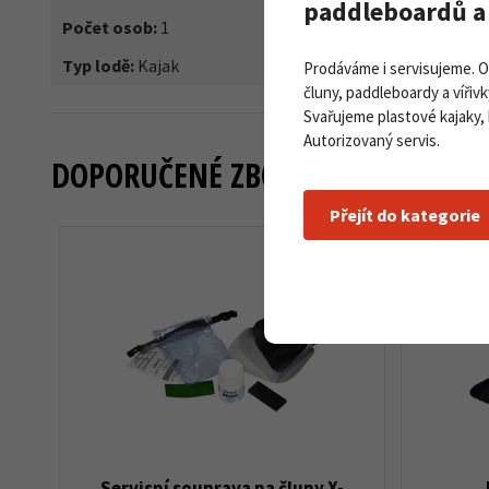
paddleboardů a 
Počet osob:
1
Typ lodě:
Kajak
Prodáváme i servisujeme. 
čluny, paddleboardy a vířivk
Svařujeme plastové kajaky,
Autorizovaný servis.
DOPORUČENÉ ZBOŽÍ
Přejít do kategorie
Servisní souprava na čluny X-