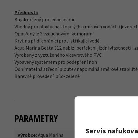
Přednosti:
Kajak určený pro jednu osobu
Vhodný pro plavbu na stojatých a mírných vodách i jezerec
Opatřený je 3 vzduchovými komorami
Kryt na přídí chránící proti stříkající vodě
Aqua Marina Betta
312 nabízí
perfektní jízdní vlastnosti i 
Vyrobený z vyztuženého vícevrstvého PVC
Vybavený systémem pro podepření noh
Odnímatelná střední ploutev napomáhá směrové stabilitě
Barevné provedení: bílo-zelené
PARAMETRY
Servis nafukova
Výrobce:
Aqua Marina