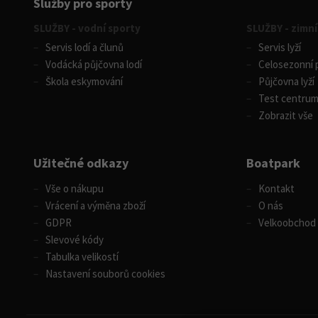
Služby pro sporty
SLUŽBY - vodní sporty
SLUŽBY - zimní
Servis lodí a člunů
Servis lyží
Vodácká půjčovna lodí
Celosezonní p
Škola eskymování
Půjčovna lyží
Test centru
Zobrazit vše
Užitečné odkazy
Boatpark
Vše o nákupu
Kontakt
Vrácení a výměna zboží
O nás
GDPR
Velkoobchod
Slevové kódy
Tabulka velikostí
Nastavení souborů cookies