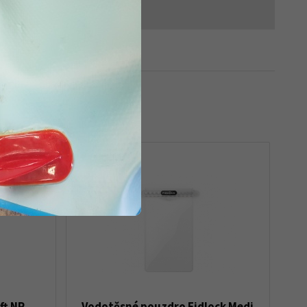
ft NR
Vodotěsné pouzdro Fidlock Medi