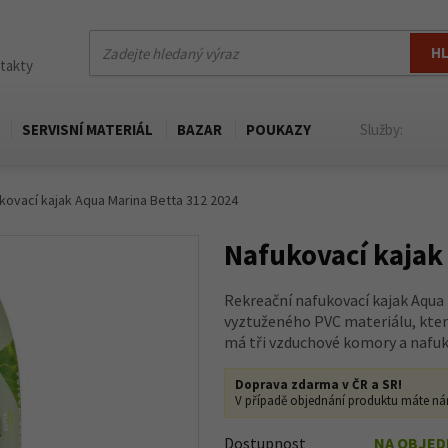
H
ntakty
SERVISNÍ MATERIÁL
BAZAR
POUKAZY
Služby:
kovací kajak Aqua Marina Betta 312 2024
Nafukovací kajak
Rekreační nafukovací kajak Aqua 
vyztuženého PVC materiálu, který
má tři vzduchové komory a nafuko
Doprava zdarma v ČR a SR!
V případě objednání produktu máte ná
Dostupnost
NA OBJE