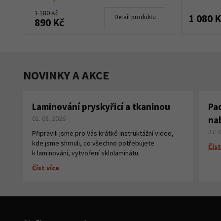
1 180 Kč
1 080 
Detail produktu
890 Kč
NOVINKY A AKCE
Laminování pryskyřicí a tkaninou
Pa
01. 08. 2026
na
27. 
Připravili jsme pro Vás krátké instruktážní video,
kde jsme shrnuli, co všechno potřebujete
Číst
k laminování, vytvoření sklolaminátu.
Číst více