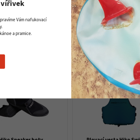
vířivek
Nosnost (kg):
90-240
Opravíme Vám nafukovací
y.
 kánoe a pramice.
Hiko Sneaker boty
Plovací vesta Hiko Swi