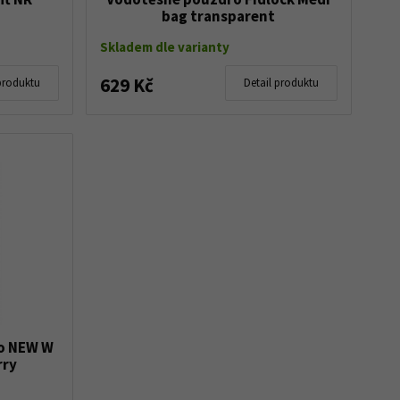
bag transparent
Skladem dle varianty
629 Kč
produktu
Detail produktu
io NEW W
rry