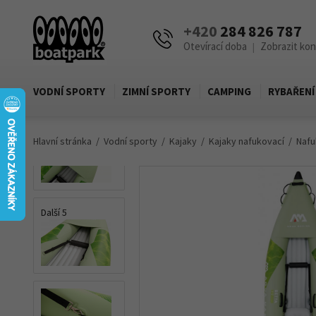
+420
284 826 787
Otevírací doba
Zobrazit ko
|
VODNÍ SPORTY
ZIMNÍ SPORTY
CAMPING
RYBAŘENÍ
Hlavní stránka
Vodní sporty
Kajaky
Kajaky nafukovací
Nafu
Další 5