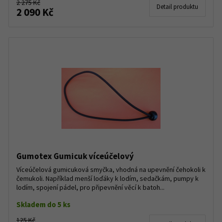
2 275 Kč
Detail produktu
2 090 Kč
Gumotex Gumicuk víceúčelový
Víceúčelová gumicuková smyčka, vhodná na upevnění čehokoli k
čemukoli. Například menší loďáky k lodím, sedačkám, pumpy k
lodím, spojení pádel, pro připevnění věcí k batoh...
Skladem do 5 ks
125 Kč