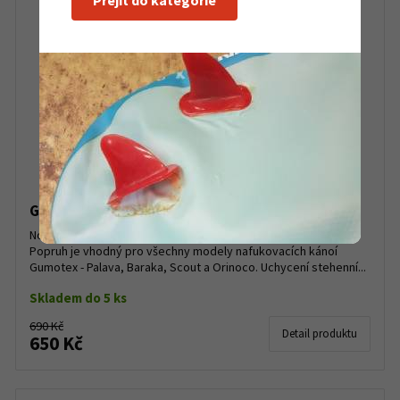
Přejít do kategorie
Gumotex nožní popruh pro kánoe
Nožní popruh pro Gumotex kánoe s bezpečnostní přezkou.
Popruh je vhodný pro všechny modely nafukovacích kánoí
Gumotex - Palava, Baraka, Scout a Orinoco. Uchycení stehenní...
Skladem do 5 ks
690 Kč
Detail produktu
650 Kč