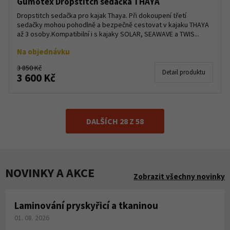
Gumotex Dropstitch sedačka THAYA
Dropstitch sedačka pro kajak Thaya. Při dokoupení třetí
sedačky mohou pohodlně a bezpečně cestovat v kajaku THAYA
až 3 osoby.Kompatibilní i s kajaky SOLAR, SEAWAVE a TWIS...
Na objednávku
3 850 Kč
Detail produktu
3 600 Kč
DALŠÍCH 28 Z 58
NOVINKY A AKCE
Zobrazit všechny novinky
Laminování pryskyřicí a tkaninou
01. 08. 2026