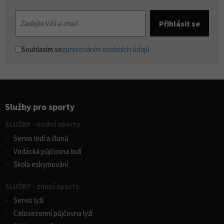
Souhlasím se
zpracováním osobních údajů
Služby pro sporty
SLUŽBY - vodní sporty
Servis lodí a člunů
Vodácká půjčovna lodí
Škola eskymování
SLUŽBY - zimní sporty
Servis lyží
Celosezonní půjčovna lyží