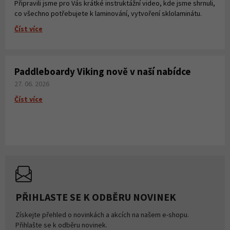
Připravili jsme pro Vás krátké instruktážní video, kde jsme shrnuli,
co všechno potřebujete k laminování, vytvoření sklolaminátu.
Číst více
Paddleboardy Viking nově v naší nabídce
27. 06. 2026
Číst více
PŘIHLASTE SE K ODBĚRU NOVINEK
Získejte přehled o novinkách a akcích na našem e-shopu.
Přihlašte se k odběru novinek.