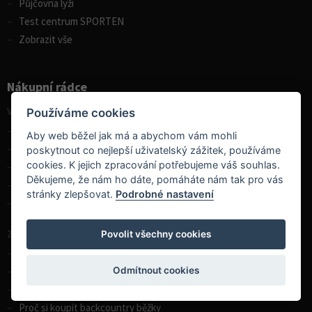
Půjčovna lyží
Test centrum SPORTEN
Zobrazit vše
Nákupní rádce
Vodní sporty
Používáme cookies
Výběr pádla na paddleboard
Aby web běžel jak má a abychom vám mohli
Rozdíly v paddleboardech
poskytnout co nejlepší uživatelský zážitek, používáme
cookies. K jejich zpracování potřebujeme váš souhlas.
Porovnání kánoí Gumotex
Děkujeme, že nám ho dáte, pomáháte nám tak pro vás
Jak vybrat kajak
stránky zlepšovat.
Podrobné nastavení
Zobrazit vše
Zimní sporty
Povolit všechny cookies
Skialpinistické boty, volba velikosti
Jak vybrat skialpinistické hole
Odmítnout cookies
Montáž vázání na lyže
Proč si koupit backcountry běžky