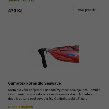
Skladem do 5 ks
470 Kč
Detail produktu
Gumotex kormidlo Seawave
Kormidlo vám zpříjemní a usnadní výlet se seakajakem. Pomůže
vám manévrovat a zatáčet i s mořským kajakem. Můžete si
dovolit zblízka obdivovat krásy členitého pobřeží. Na...
Na objednávku