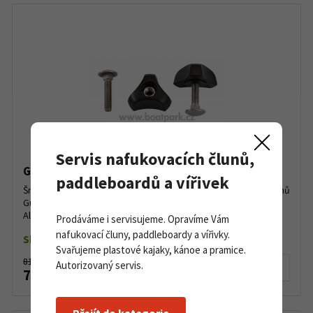
Servis nafukovacích člunů,
Gumotex šroub s maticí na sedačky
paddleboardů a vířivek
Šroub s maticí k připevnění sedaček na nafukovacích lodí a člunů
Gumotex (Palava, Baraka, Scout, Orinoco, Ruby XL, Halibut a
Alfonso) Balení: 1 ksDélka šroubu: 30 mm...
Prodáváme i servisujeme. Opravíme Vám
nafukovací čluny, paddleboardy a vířivky.
Skladem
Svařujeme plastové kajaky, kánoe a pramice.
81 Kč
Autorizovaný servis.
Detail produktu
77 Kč