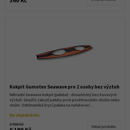
360 Kč
Kokpit Gumotex Seawave pro 2 osoby bez výztuh
Náhradní Seawave kokpit (paluba) - dvoumístný bez kovových
výztuží. Slouží k zakrytí paluby proti povětrnostním vlivům nebo
vlnám. Odnímatelná krycí paluba na nafukovací ...
Na objednávku
6 900 Kč
Detail produktu
6 190 Kč