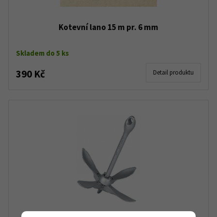
Kotevní lano 15 m pr. 6 mm
Skladem do 5 ks
390 Kč
Detail produktu
Kotva skládací 1,5 kg kulatá