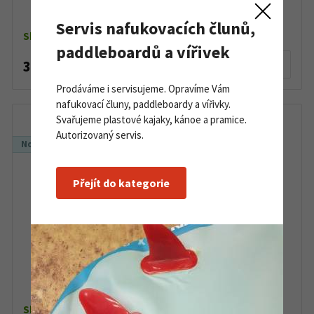
Servis nafukovacích člunů,
Skladem do 5 ks
paddleboardů a vířivek
395 Kč
Detail produktu
Prodáváme i servisujeme. Opravíme Vám
nafukovací čluny, paddleboardy a vířivky.
Svařujeme plastové kajaky, kánoe a pramice.
Autorizovaný servis.
Novinka
Přejít do kategorie
Lodní motor Tohatsu MFS 5D SS
Skladem do 5 ks