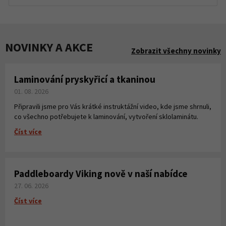
NOVINKY A AKCE
Zobrazit všechny novinky
Laminování pryskyřicí a tkaninou
01. 08. 2026
Připravili jsme pro Vás krátké instruktážní video, kde jsme shrnuli,
co všechno potřebujete k laminování, vytvoření sklolaminátu.
Číst více
Paddleboardy Viking nově v naší nabídce
27. 06. 2026
Číst více