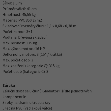
Šířka: 1,5 m
Průměr válců: 41 cm
Hmotnost: 45,55 kg
Materiál: PVC 850 g/m2
Skladovací rozměry člunu: 1,1 x 0,68 x 0,38 m
Počet komor: 3+1
Podlaha: Dřevěná skládací
Max. nosnost: 315 kg
Max. výkon motoru:16 HP
Délka nohy motoru: S (15" / krátká)
Max. počet osob: 3
Max. zatížení (kategorie C): 315 kg
Počet osob (kategorie C): 3
Záruka
Záruční doba se u člunů Gladiator liší dle jednotlivých
komponentů:
3 roky na tkaninu trupu a švy
5 let na PVC (vztlakové válce)