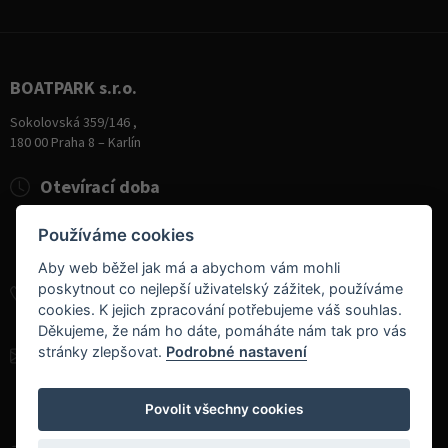
BOATPARK s.r.o.
Sokolovská 359/146 ,
180 00 Praha 8 – Karlín
Otevírací doba
Pondělí
8:00 - 19:00
Používáme cookies
Úterý - Pátek
10:00 - 19:00
Sobota
9:00 - 14:00
Aby web běžel jak má a abychom vám mohli
poskytnout co nejlepší uživatelský zážitek, používáme
+420 284 826 787
cookies. K jejich zpracování potřebujeme váš souhlas.
+420 604 728 042
Děkujeme, že nám ho dáte, pomáháte nám tak pro vás
stránky zlepšovat.
Podrobné nastavení
info@boatpark.cz
www.boatpark.cz
,
www.boatpark.eu
Povolit všechny cookies