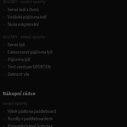
SLUŽBY - vodní sporty
Servis lodí a člunů
Vodácká půjčovna lodí
Škola eskymování
SLUŽBY - zimní sporty
Servis lyží
Celosezonní půjčovna lyží
Půjčovna lyží
Test centrum SPORTEN
Zobrazit vše
Nákupní rádce
Vodní sporty
Výběr pádla na paddleboard
Rozdíly v paddleboardech
Porovnání kánoí Gumotex