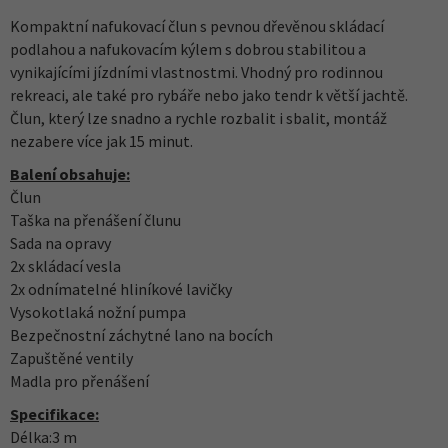
Kompaktní nafukovací člun s pevnou dřevěnou skládací
podlahou a nafukovacím kýlem s dobrou stabilitou a
vynikajícími jízdními vlastnostmi. Vhodný pro rodinnou
rekreaci, ale také pro rybáře nebo jako tendr k větší jachtě.
Člun, který lze snadno a rychle rozbalit i sbalit, montáž
nezabere více jak 15 minut.
Balení obsahuje:
Člun
Taška na přenášení člunu
Sada na opravy
2x skládací vesla
2x odnímatelné hliníkové lavičky
Vysokotlaká nožní pumpa
Bezpečnostní záchytné lano na bocích
Zapuštěné ventily
Madla pro přenášení
Specifikace:
Délka:3 m