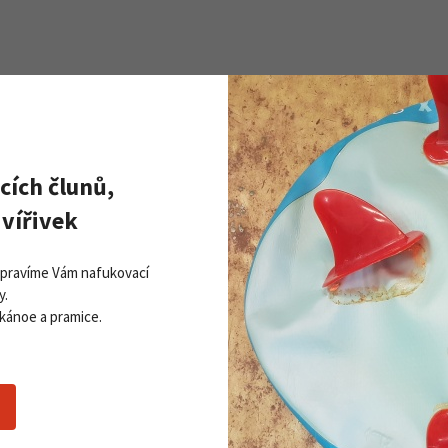
Zobrazit všechny novinky
PŘI
Získej
cích člunů,
ddleboardy Viking nově v naší
Přihla
bídce
vířivek
06. 2026
 více
Opravíme Vám nafukovací
y.
Souhlasím se
z
 kánoe a pramice.
Nákupní rádce