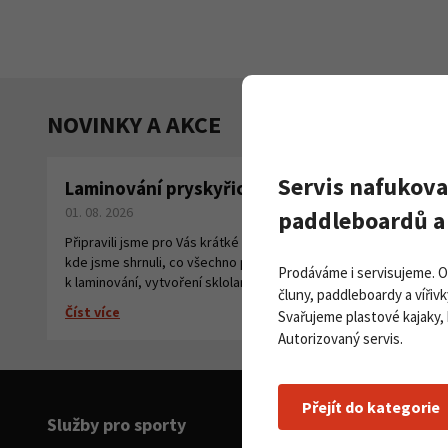
NOVINKY A AKCE
Servis nafukova
Laminování pryskyřicí a tkaninou
Pa
01. 08. 2026
na
paddleboardů a 
27. 
Připravili jsme pro Vás krátké instruktážní video,
kde jsme shrnuli, co všechno potřebujete
Číst
Prodáváme i servisujeme. 
k laminování, vytvoření sklolaminátu.
čluny, paddleboardy a vířivk
Číst více
Svařujeme plastové kajaky,
Autorizovaný servis.
Přejít do kategorie
Služby pro sporty