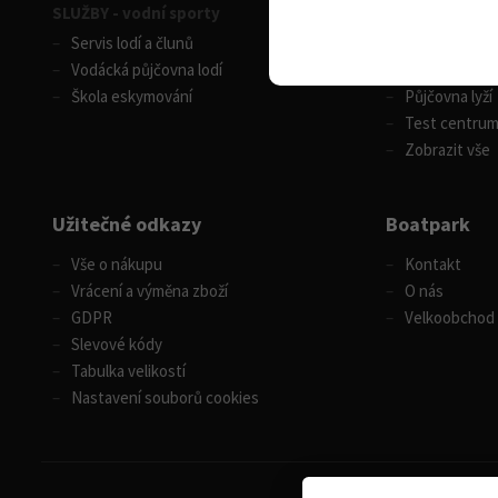
SLUŽBY - vodní sporty
SLUŽBY - zimní
Servis lodí a člunů
Servis lyží
Vodácká půjčovna lodí
Celosezonní p
Škola eskymování
Půjčovna lyží
Test centru
Zobrazit vše
Užitečné odkazy
Boatpark
Vše o nákupu
Kontakt
Vrácení a výměna zboží
O nás
GDPR
Velkoobchod
Slevové kódy
Tabulka velikostí
Nastavení souborů cookies