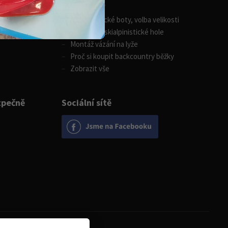
Zimní sporty
Skialpinistické boty, volba velikosti
Jak vybrat skialpinistické hole
Montáž vázání na lyže
Proč si koupit backcountry běžky
Zobrazit vše
zpečně
Sociální sítě