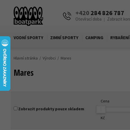
+420
284 826 787
Otevírací doba
Zobrazit ko
|
VODNÍ SPORTY
ZIMNÍ SPORTY
CAMPING
RYBAŘENÍ
Hlavní stránka
Výrobci
Mares
Mares
Cena
Zobrazit produkty pouze skladem
Kč