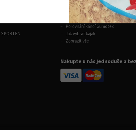
 sporty
Vodní sporty
Výběr pádla na paddleboard
ůjčovna lyží
Rozdíly v paddleboardech
Porovnání kánoí Gumotex
m SPORTEN
Jak vybrat kajak
Zobrazit vše
Nakupte u nás jednoduše a be