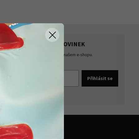
HLASTE SE K ODBĚRU NOVINEK
te přehled o novinkách a akcích na našem e-shopu.
šte se k odběru novinek.
pracováním osobních údajů