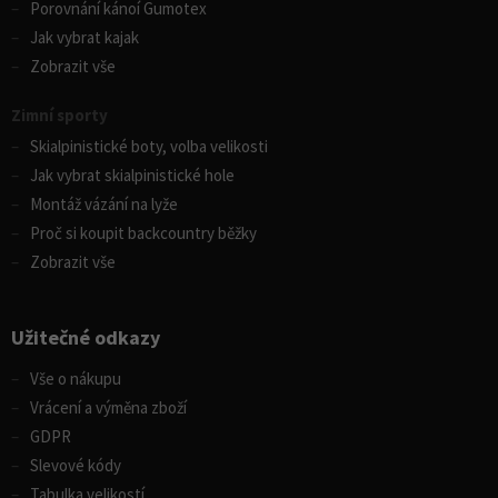
Porovnání kánoí Gumotex
Jak vybrat kajak
Zobrazit vše
Zimní sporty
Skialpinistické boty, volba velikosti
Jak vybrat skialpinistické hole
Montáž vázání na lyže
Proč si koupit backcountry běžky
Zobrazit vše
Užitečné odkazy
Vše o nákupu
Vrácení a výměna zboží
GDPR
Slevové kódy
Tabulka velikostí