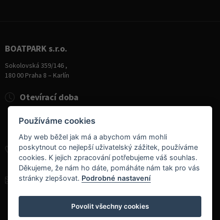
BOATPARK s.r.o.
Sokolovská 359/146 ,
180 00 Praha 8 – Karlín
Otevírací doba
Pondělí
8:00 - 19:00
Používáme cookies
Úterý - Pátek
10:00 - 19:00
Sobota
9:00 - 14:00
Aby web běžel jak má a abychom vám mohli
poskytnout co nejlepší uživatelský zážitek, používáme
+420 284 826 787
cookies. K jejich zpracování potřebujeme váš souhlas.
+420 604 728 042
Děkujeme, že nám ho dáte, pomáháte nám tak pro vás
stránky zlepšovat.
Podrobné nastavení
info@boatpark.cz
www.boatpark.cz
,
www.boatpark.eu
Povolit všechny cookies