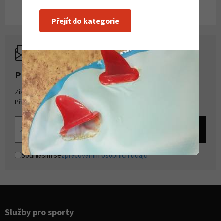
Přejít do kategorie
PŘIHLASTE SE K ODBĚRU NOVINEK
Získejte přehled o novinkách a akcích na našem e-shopu.
Přihlašte se k odběru novinek.
Souhlasím se
zpracováním osobních údajů
Služby pro sporty