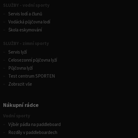
SLUŽBY - vodní sporty
Servis lodí a člunů
Vodácká půjčovna lodí
Škola eskymování
SLUŽBY - zimní sporty
Servis lyží
Celosezonní půjčovna lyží
Půjčovna lyží
Test centrum SPORTEN
Zobrazit vše
Nákupní rádce
Vodní sporty
Výběr pádla na paddleboard
Rozdíly v paddleboardech