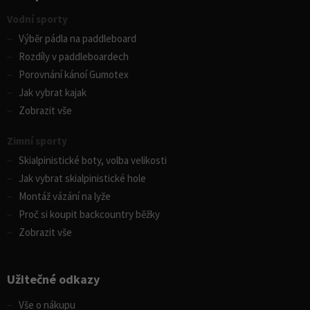
Vodní sporty
Výběr pádla na paddleboard
Rozdíly v paddleboardech
Porovnání kánoí Gumotex
Jak vybrat kajak
Zobrazit vše
Zimní sporty
Skialpinistické boty, volba velikosti
Jak vybrat skialpinistické hole
Montáž vázání na lyže
Proč si koupit backcountry běžky
Zobrazit vše
Užitečné odkazy
Vše o nákupu