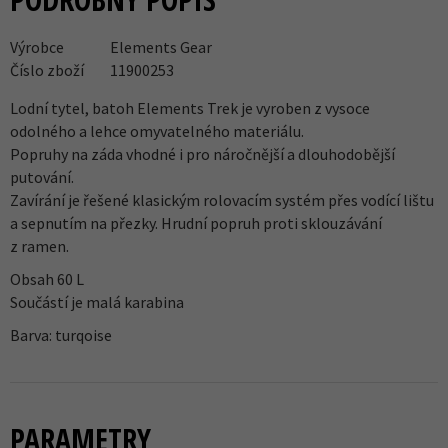
Výrobce
Elements Gear
Číslo zboží
11900253
Lodní tytel, batoh Elements Trek je vyroben z vysoce
odolného a lehce omyvatelného materiálu.
Popruhy na záda vhodné i pro náročnější a dlouhodobější
putování.
Zavírání je řešené klasickým rolovacím systém přes vodící lištu
a sepnutím na přezky. Hrudní popruh proti sklouzávání
z ramen.
Obsah 60 L
Součástí je malá karabina
Barva: turqoise
PARAMETRY