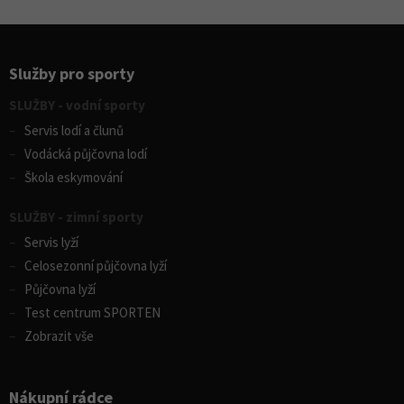
Služby pro sporty
SLUŽBY - vodní sporty
Servis lodí a člunů
Vodácká půjčovna lodí
Škola eskymování
SLUŽBY - zimní sporty
Servis lyží
Celosezonní půjčovna lyží
Půjčovna lyží
Test centrum SPORTEN
Zobrazit vše
Nákupní rádce