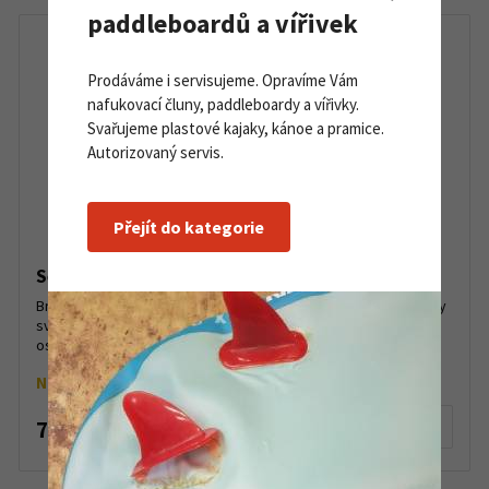
paddleboardů a vířivek
Prodáváme i servisujeme. Opravíme Vám
nafukovací čluny, paddleboardy a vířivky.
Svařujeme plastové kajaky, kánoe a pramice.
Autorizovaný servis.
Přejít do kategorie
Sea kayaking guide Brittany
Bretaň, to je třpytící se moře! Bretaň je rájem seakajakářů díky
svému 2700 km dlouhému pobřeží s více než 800 ostrovy a
ostrůvky. 60 tras pádlování po Atlantiku od Le C...
Na objednávku
736 Kč
Detail produktu