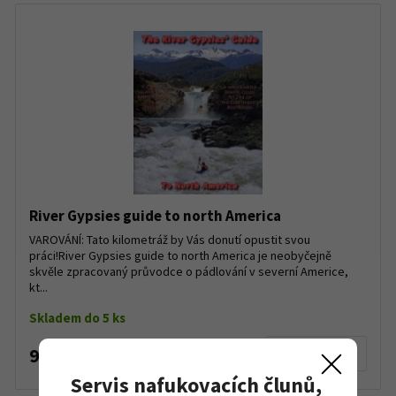
River Gypsies guide to north America
VAROVÁNÍ: Tato kilometráž by Vás donutí opustit svou
práci!River Gypsies guide to north America je neobyčejně
skvěle zpracovaný průvodce o pádlování v severní Americe,
kt...
Skladem do 5 ks
982 Kč
Detail produktu
Servis nafukovacích člunů,