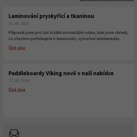
Laminování pryskyřicí a tkaninou
01. 08. 2026
Připravili jsme pro Vás krátké instruktážní video, kde jsme shrnuli,
co všechno potřebujete k laminování, vytvoření sklolaminátu.
Číst více
Paddleboardy Viking nově v naší nabídce
27. 06. 2026
Číst více