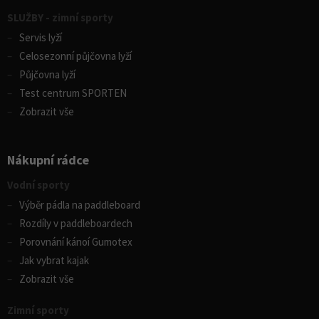
SLUŽBY - zimní sporty
Servis lyží
Celosezonní půjčovna lyží
Půjčovna lyží
Test centrum SPORTEN
Zobrazit vše
Nákupní rádce
Vodní sporty
Výběr pádla na paddleboard
Rozdíly v paddleboardech
Porovnání kánoí Gumotex
Jak vybrat kajak
Zobrazit vše
Zimní sporty