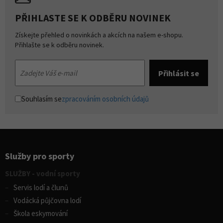
PŘIHLASTE SE K ODBĚRU NOVINEK
Získejte přehled o novinkách a akcích na našem e-shopu.
Přihlašte se k odběru novinek.
Souhlasím se
zpracováním osobních údajů
Služby pro sporty
SLUŽBY - vodní sporty
Servis lodí a člunů
Vodácká půjčovna lodí
Škola eskymování