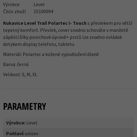
Výrobce
Level
Číslo zboží
15100094
Rukavice Level Trail Polartec I- Touch
s převlekem pro větší
tepelný komfort. Převlek, cover snadno schováte v manžetě
zápěstí.Díky povrchové úpravě+ prstů lze snadno ovládak
dotykem display telefotu, tabletu.
Materiál: Polartec a kožené vypodložení dlaně
Barva: černá
Velikost: S, M, XL
PARAMETRY
Výrobce:
Level
Pohlaví:
unisex