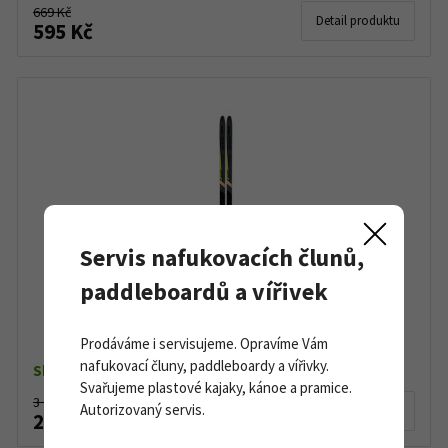
669 Kč
Detail produktu
595 Kč
Servis nafukovacích člunů,
paddleboardů a vířivek
Sporten Favorit MgE
Prodáváme i servisujeme. Opravíme Vám
nafukovací čluny, paddleboardy a vířivky.
Skladem dle varianty
Svařujeme plastové kajaky, kánoe a pramice.
3 090 Kč
Autorizovaný servis.
Detail produktu
2 190 Kč