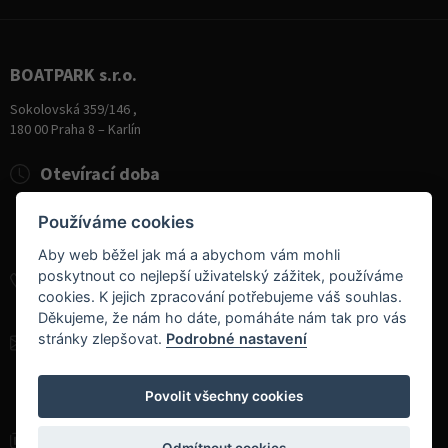
BOATPARK s.r.o.
Sokolovská 359/146 ,
180 00 Praha 8 – Karlín
Otevírací doba
Pondělí
8:00 - 19:00
Používáme cookies
Úterý - Pátek
10:00 - 19:00
Sobota
9:00 - 14:00
Aby web běžel jak má a abychom vám mohli
poskytnout co nejlepší uživatelský zážitek, používáme
+420 284 826 787
cookies. K jejich zpracování potřebujeme váš souhlas.
+420 604 728 042
Děkujeme, že nám ho dáte, pomáháte nám tak pro vás
stránky zlepšovat.
Podrobné nastavení
info@boatpark.cz
www.boatpark.cz
,
www.boatpark.eu
Povolit všechny cookies