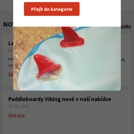
Přejít do kategorie
NOVINKY A AKCE
Zobrazit všechny novinky
Laminování pryskyřicí a tkaninou
01. 08. 2026
Připravili jsme pro Vás krátké instruktážní video, kde jsme shrnuli,
co všechno potřebujete k laminování, vytvoření sklolaminátu.
Číst více
Paddleboardy Viking nově v naší nabídce
27. 06. 2026
Číst více