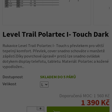
Level Trail Polartec I- Touch Dark
Rukavice Level Trail Polartec I- Touch s převlekem pro větší
tepelný komfort. Převlek, cover snadno schováte v manžetě
zápěstí.Díky povrchové úpravě+ prstů lze snadno ovládak
dotykem display telefotu, tabletu. Materiál: Polartec a kožené
vypodložen...
Dostupnost
SKLADEM DO 5 PÁRŮ
Velikost
Doporučená MOC: 1 560 Kč
1 390 Kč