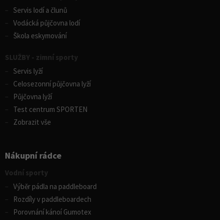
Servis lodí a člunů
Vodácká půjčovna lodí
Škola eskymování
SLUŽBY - zimní sporty
Servis lyží
Celosezonní půjčovna lyží
Půjčovna lyží
Test centrum SPORTEN
Zobrazit vše
Nákupní rádce
Vodní sporty
Výběr pádla na paddleboard
Rozdíly v paddleboardech
Porovnání kánoí Gumotex