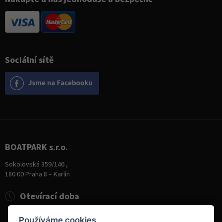
Sociální sítě
BOATPARK s.r.o.
Sokolovská 359/146 ,
180 00 Praha 8 – Karlín
Otevírací doba
Pondělí
8:00 - 19:00
Používáme cookies