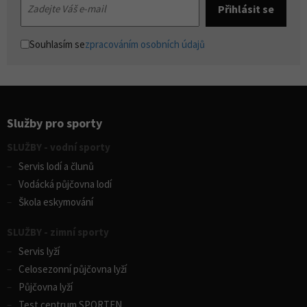
Souhlasím se
zpracováním osobních údajů
Služby pro sporty
SLUŽBY - vodní sporty
Servis lodí a člunů
Vodácká půjčovna lodí
Škola eskymování
SLUŽBY - zimní sporty
Servis lyží
Celosezonní půjčovna lyží
Půjčovna lyží
Test centrum SPORTEN