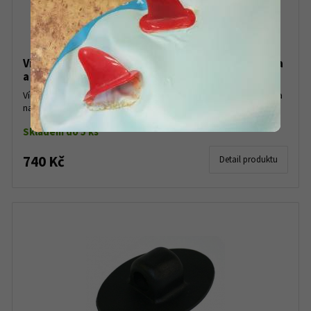
Víčko ventilu pro nafukovací čluny Zodiac Futura
a Cadet
Víčko ventilu pro nafukovací čluny Zodiac Futura od roku 2003 a
nafukovací čluny Zodiac Cadet....
Skladem do 5 ks
740 Kč
Detail produktu