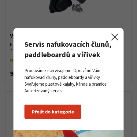
Výpustný ventil pro nafukovací čluny Zodiac
Servis nafukovacích člunů,
Náhradní výpustný ventil do zrcadla pro nafukovací čluny
Zodiac....
paddleboardů a vířivek
Na objednávku
Prodáváme i servisujeme. Opravíme Vám
900 Kč
Detail produktu
nafukovací čluny, paddleboardy a vířivky.
Svařujeme plastové kajaky, kánoe a pramice.
Autorizovaný servis.
Přejít do kategorie