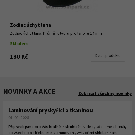
Zodiac úchyt lana
Zodiac úchyt lana. Průměr otvoru pro lano je 14 mm....
Skladem
180 Kč
Detail produktu
NOVINKY A AKCE
Zobrazit všechny novinky
Laminování pryskyřicí a tkaninou
01. 08. 2026
Připravili jsme pro Vás krátké instruktážní video, kde jsme shrnuli,
co všechno potřebujete k laminování, vytvoření sklolaminátu.