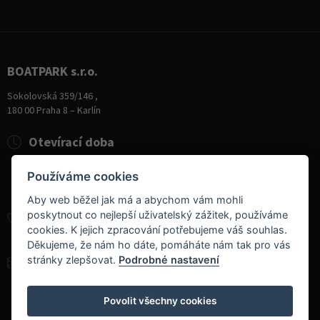
BOATPARK s.r.o.
Sokolovská 359/146 ,
180 00 Praha 8 – Karlín
Otevírací doba
Pondělí
8:00 - 19:00
Používáme cookies
Úterý - Pátek
10:00 - 19:00
Sobota
9:00 - 14:00
Aby web běžel jak má a abychom vám mohli
poskytnout co nejlepší uživatelský zážitek, používáme
+420 284 826 787
cookies. K jejich zpracování potřebujeme váš souhlas.
+420 604 728 042
Děkujeme, že nám ho dáte, pomáháte nám tak pro vás
stránky zlepšovat.
Podrobné nastavení
info@boatpark.cz
www.boatpark.cz
,
www.boatpark.eu
Povolit všechny cookies