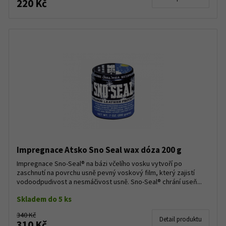
220 Kč
Impregnace Atsko Sno Seal wax dóza 200 g
Impregnace Sno-Seal® na bázi včelího vosku vytvoří po
zaschnutí na povrchu usně pevný voskový film, který zajistí
vodoodpudivost a nesmáčivost usně. Sno-Seal® chrání useň...
Skladem do 5 ks
340 Kč
Detail produktu
310 Kč