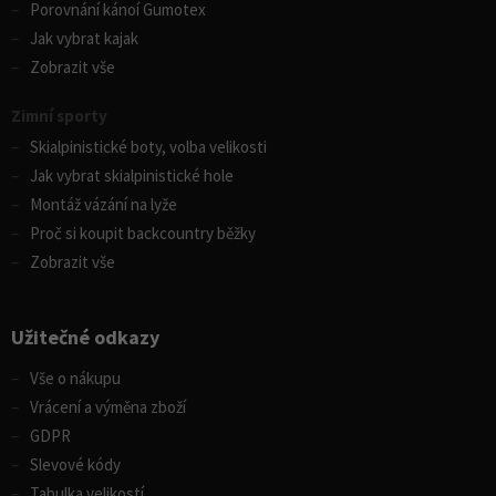
Porovnání kánoí Gumotex
Jak vybrat kajak
Zobrazit vše
Zimní sporty
Skialpinistické boty, volba velikosti
Jak vybrat skialpinistické hole
Montáž vázání na lyže
Proč si koupit backcountry běžky
Zobrazit vše
Užitečné odkazy
Vše o nákupu
Vrácení a výměna zboží
GDPR
Slevové kódy
Tabulka velikostí