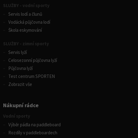
SLUŽBY - vodní sporty
Servis lodí a člunů
Vodácká půjčovna lodí
Škola eskymování
SLUŽBY - zimní sporty
Servis lyží
Celosezonní půjčovna lyží
Půjčovna lyží
Test centrum SPORTEN
Zobrazit vše
Nákupní rádce
Vodní sporty
Výběr pádla na paddleboard
Rozdíly v paddleboardech