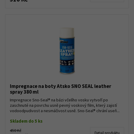
Impregnace na boty Atsko SNO SEAL leather
spray 380 ml
Impregnace Sno-Seal® na bázi včelího vosku vytvoří po
zaschnuté na povrchu usně pevný voskový film, který zajistí
vodoodpudivost a nesmáčivost usně. Sno-Seal® chrání useň...
Skladem do 5 ks
450 Kč
Detail produktu