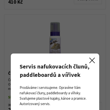
410 Kč
Servis nafukovacích člunů,
Čistící pěna na boty Atsko Foam Cleaner 200 ml
paddleboardů a vířivek
Čistící pěna v mechanickém rozprašovači pro čištění obuvi.
Odstraní skvrny a nečistoty z usní a tkanin bez nadměrného
Prodáváme i servisujeme. Opravíme Vám
máčení obuvi. Voda je třeba jen na závěrečný oplach ...
nafukovací čluny, paddleboardy a vířivky.
Skladem do 5 ks
Svařujeme plastové kajaky, kánoe a pramice.
Autorizovaný servis.
300 Kč
Detail produktu
270 Kč