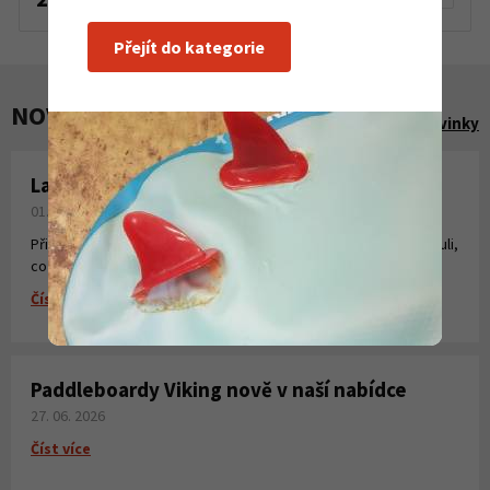
Přejít do kategorie
NOVINKY A AKCE
Zobrazit všechny novinky
Laminování pryskyřicí a tkaninou
01. 08. 2026
Připravili jsme pro Vás krátké instruktážní video, kde jsme shrnuli,
co všechno potřebujete k laminování, vytvoření sklolaminátu.
Číst více
Paddleboardy Viking nově v naší nabídce
27. 06. 2026
Číst více