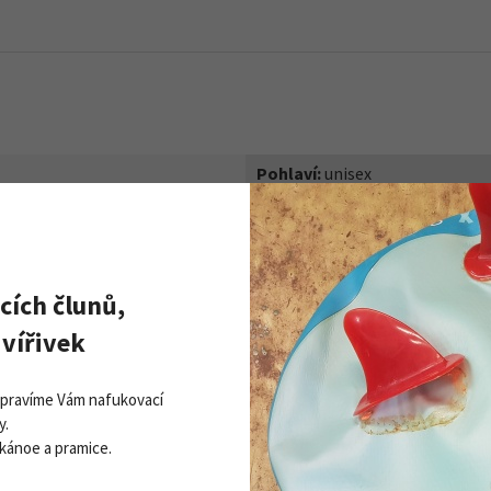
Pohlaví:
unisex
cích člunů,
vířivek
Opravíme Vám nafukovací
y.
 kánoe a pramice.