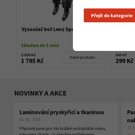
Přejít do kategorie
Vysoušeč bot Lenz Space Dryer 1.0
Vonné
Plate
Skladem do 5 setů
Skladem 
2 090 Kč
365 Kč
Detail produktu
1 795 Kč
299 Kč
NOVINKY A AKCE
Laminování pryskyřicí a tkaninou
Pa
01. 08. 2026
na
27. 
Připravili jsme pro Vás krátké instruktážní video,
kde jsme shrnuli, co všechno potřebujete