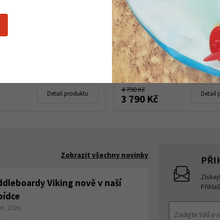
 tablety Lenz Fragrance
Vyhřívané rukavice Len
lets do vysoušeče Space
Glove 6.0 Finger Cap m
Dryer
women
do 5 setů
Skladem dle varianty
4 790 Kč
Detail produktu
Detail 
3 790 Kč
Zobrazit všechny novinky
PŘI
Získej
ddleboardy Viking nově v naší
Přihla
bídce
06. 2026