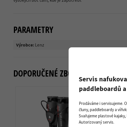
vysokých bot tam, kde je zapotřebí.
PARAMETRY
Výrobce:
Lenz
DOPORUČENÉ ZBOŽÍ
Servis nafukova
paddleboardů a 
Prodáváme i servisujeme. 
čluny, paddleboardy a vířivk
Svařujeme plastové kajaky,
Autorizovaný servis.