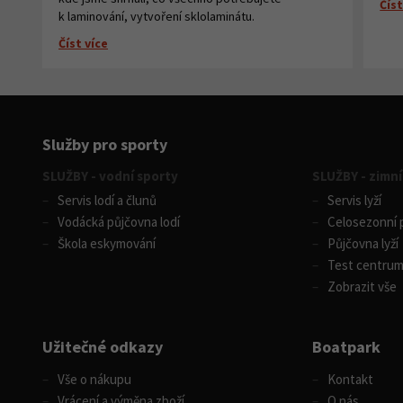
Číst
k laminování, vytvoření sklolaminátu.
Číst více
Služby pro sporty
SLUŽBY - vodní sporty
SLUŽBY - zimní
Servis lodí a člunů
Servis lyží
Vodácká půjčovna lodí
Celosezonní p
Škola eskymování
Půjčovna lyží
Test centru
Zobrazit vše
Užitečné odkazy
Boatpark
Vše o nákupu
Kontakt
Vrácení a výměna zboží
O nás