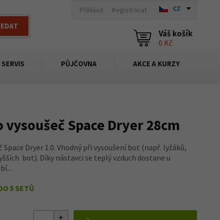
CZ
Přihlásit
Registrovat
LEDAT
Váš košík
0 Kč
SERVIS
PŮJČOVNA
AKCE A KURZY
o vysoušeč Space Dryer 28cm
Space Dryer 1.0. Vhodný při vysoušení bot (např. lyžáků,
vyšších bot). Díky nástavci se teplý vzduch dostane u
....
DO 5 SETŮ