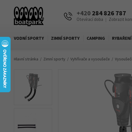
+420
284 826 787
Otevírací doba
Zobrazit ko
|
VODNÍ SPORTY
ZIMNÍ SPORTY
CAMPING
RYBAŘENÍ
Hlavní stránka
Zimní sporty
Vyhřívače a vysoušeče
Vysoušeč