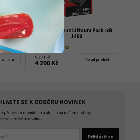
z Heat
Baterie Lenz Lithium Pack rcB
ittens
1400
Skladem do 5 ks
5 290 Kč
produktu
Detail produktu
4 290 Kč
HLASTE SE K ODBĚRU NOVINEK
te přehled o novinkách a akcích na našem e-shopu.
šte se k odběru novinek.