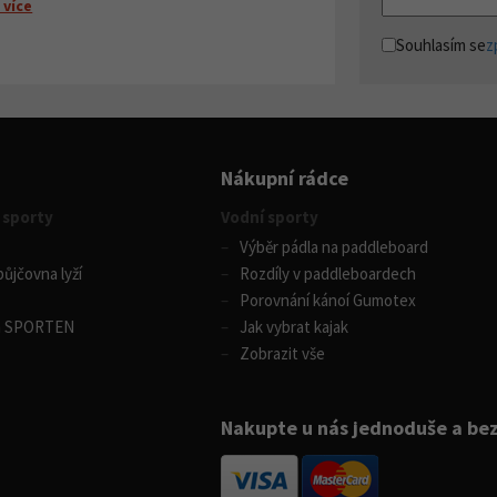
 více
Souhlasím se
z
Nákupní rádce
 sporty
Vodní sporty
Výběr pádla na paddleboard
ůjčovna lyží
Rozdíly v paddleboardech
Porovnání kánoí Gumotex
m SPORTEN
Jak vybrat kajak
Zobrazit vše
Nakupte u nás jednoduše a be