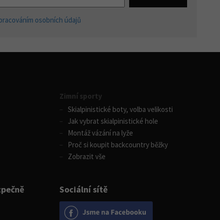
pracováním osobních údajů
Zimní sporty
Skialpinistické boty, volba velikosti
Jak vybrat skialpinistické hole
Montáž vázání na lyže
Proč si koupit backcountry běžky
Zobrazit vše
zpečně
Sociální sítě