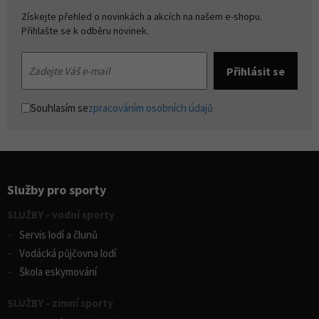
Získejte přehled o novinkách a akcích na našem e-shopu.
Přihlašte se k odběru novinek.
Souhlasím se
zpracováním osobních údajů
Služby pro sporty
SLUŽBY - vodní sporty
Servis lodí a člunů
Vodácká půjčovna lodí
Škola eskymování
SLUŽBY - zimní sporty