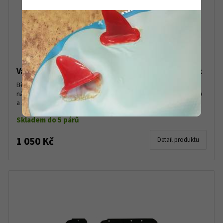
Vázání na běžky Fischer Touring Classic NIS black
Běžecké vázání Fischer Touring Classic NIS má nový vylepšený
nášlapný systém, díky kterému do něj boty jednoduše uchytíte
a snadno uvolníte. K vyššímu komfortu přispívá i...
Skladem do 5 párů
1 050 Kč
Detail produktu