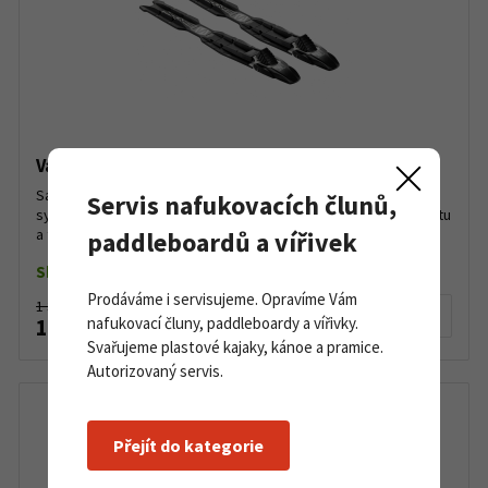
Vázání Salomon Prolink Pro Classic
Salomon Prolink Pro Classic je vázání kompatibilní se
Servis nafukovacích člunů,
systémem NNN. Nízký profil a široká platforma pro lepší stabilitu
a těsný kontakt s lyžemi, což umožní výjimečný cit...
paddleboardů a vířivek
Skladem do 5 párů
Prodáváme i servisujeme. Opravíme Vám
1 390 Kč
Detail produktu
nafukovací čluny, paddleboardy a vířivky.
1 190 Kč
Svařujeme plastové kajaky, kánoe a pramice.
Autorizovaný servis.
Přejít do kategorie