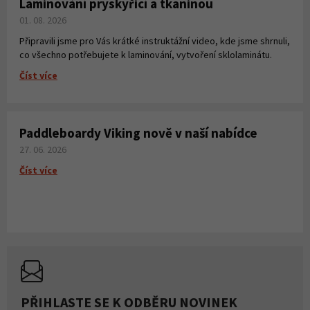
Laminování pryskyřicí a tkaninou
01. 08. 2026
Připravili jsme pro Vás krátké instruktážní video, kde jsme shrnuli,
co všechno potřebujete k laminování, vytvoření sklolaminátu.
Číst více
Paddleboardy Viking nově v naší nabídce
27. 06. 2026
Číst více
PŘIHLASTE SE K ODBĚRU NOVINEK