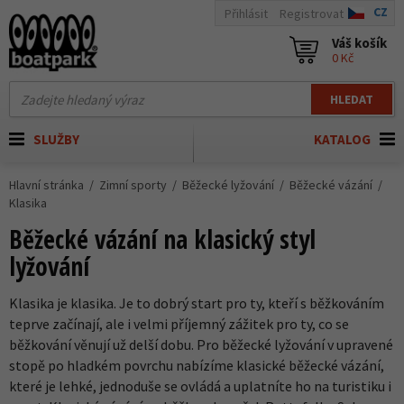
CZ
Přihlásit
Registrovat
Váš košík
0 Kč
HLEDAT
SLUŽBY
KATALOG
Hlavní stránka
Zimní sporty
Běžecké lyžování
Běžecké vázání
Klasika
Běžecké vázání na klasický styl
lyžování
Klasika je klasika. Je to dobrý start pro ty, kteří s běžkováním
teprve začínají, ale i velmi příjemný zážitek pro ty, co se
běžkování věnují už delší dobu. Pro běžecké lyžování v upravené
stopě po hladkém povrchu nabízíme klasické běžecké vázání,
které je lehké, jednoduše se ovládá a uplatníte ho na turistiku i