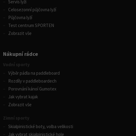
Servis lyží
Celosezonní půjčovna lyží
Půjčovna lyží
Test centrum SPORTEN
Zobrazit vše
Nákupní rádce
Vodní sporty
Výběr pádla na paddleboard
Rozdíly v paddleboardech
Porovnání kánoí Gumotex
Jak vybrat kajak
Zobrazit vše
Zimní sporty
Skialpinistické boty, volba velikosti
Jak vybrat skialpinistické hole