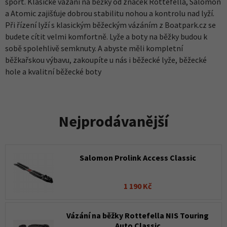
sport. Klasické vázání na běžky od značek Rottefella, Salomon
a Atomic zajišťuje dobrou stabilitu nohou a kontrolu nad lyží.
Při řízení lyží s klasickým běžeckým vázáním z Boatpark.cz se
budete cítit velmi komfortně. Lyže a boty na běžky budou k
sobě spolehlivě semknuty. A abyste měli kompletní
běžkařskou výbavu, zakoupíte u nás i běžecké lyže, běžecké
hole a kvalitní běžecké boty
Nejprodávanější
Salomon Prolink Access Classic
1 190 Kč
Vázání na běžky Rottefella NIS Touring
Auto Classic