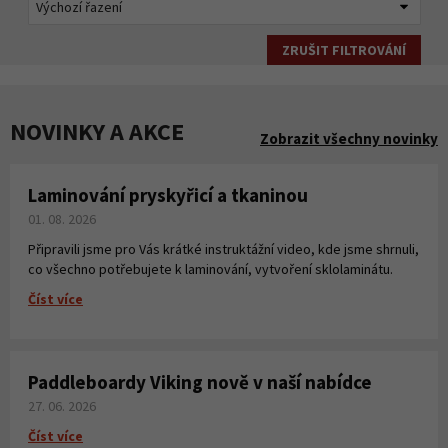
ZRUŠIT FILTROVÁNÍ
NOVINKY A AKCE
Zobrazit všechny novinky
Laminování pryskyřicí a tkaninou
01. 08. 2026
Připravili jsme pro Vás krátké instruktážní video, kde jsme shrnuli,
co všechno potřebujete k laminování, vytvoření sklolaminátu.
Číst více
Paddleboardy Viking nově v naší nabídce
27. 06. 2026
Číst více