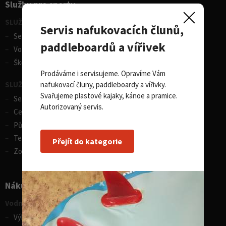
Služby pro sporty
SLUŽBY - vodní sporty
Servis nafukovacích člunů,
Servis lodí a člunů
paddleboardů a vířivek
Vodácká půjčovna lodí
Škola eskymování
Prodáváme i servisujeme. Opravíme Vám
nafukovací čluny, paddleboardy a vířivky.
SLUŽBY - zimní sporty
Svařujeme plastové kajaky, kánoe a pramice.
Servis lyží
Autorizovaný servis.
Celosezonní půjčovna lyží
Půjčovna lyží
Test centrum SPORTEN
Přejít do kategorie
Zobrazit vše
Nákupní rádce
Vodní sporty
Výběr pádla na paddleboard