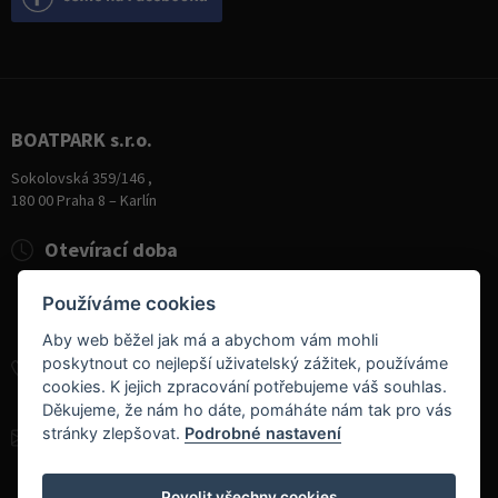
BOATPARK s.r.o.
Sokolovská 359/146 ,
180 00 Praha 8 – Karlín
Otevírací doba
Pondělí
8:00 - 19:00
Používáme cookies
Úterý - Pátek
10:00 - 19:00
Sobota
9:00 - 14:00
Aby web běžel jak má a abychom vám mohli
poskytnout co nejlepší uživatelský zážitek, používáme
+420 284 826 787
cookies. K jejich zpracování potřebujeme váš souhlas.
+420 604 728 042
Děkujeme, že nám ho dáte, pomáháte nám tak pro vás
stránky zlepšovat.
Podrobné nastavení
info@boatpark.cz
www.boatpark.cz
,
www.boatpark.eu
Povolit všechny cookies