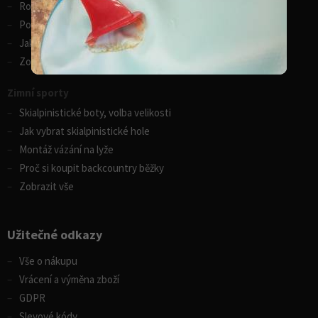
Rozdíly v paddleboardech
Porovnání kánoí Gumotex
Jak vybrat kajak
Zobrazit vše
Zimní sporty
Skialpinistické boty, volba velikosti
Jak vybrat skialpinistické hole
Montáž vázání na lyže
Proč si koupit backcountry běžky
Zobrazit vše
Užitečné odkazy
Vše o nákupu
Vrácení a výměna zboží
GDPR
Slevové kódy