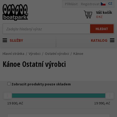
CZ
Přihlásit
Registrovat
Váš košík
0 Kč
HLEDAT
SLUŽBY
KATALOG
Hlavní stránka
Výrobci
Ostatní výrobci
Kánoe
Kánoe Ostatní výrobci
Zobrazit produkty pouze skladem
19 800,-
Kč
19 990,-
Kč