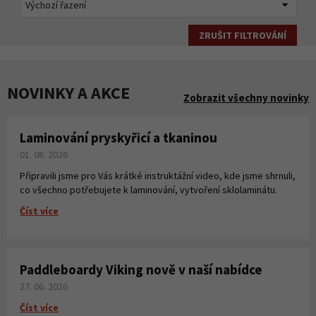
ZRUŠIT FILTROVÁNÍ
NOVINKY A AKCE
Zobrazit všechny novinky
Laminování pryskyřicí a tkaninou
01. 08. 2026
Připravili jsme pro Vás krátké instruktážní video, kde jsme shrnuli,
co všechno potřebujete k laminování, vytvoření sklolaminátu.
Číst více
Paddleboardy Viking nově v naší nabídce
27. 06. 2026
Číst více