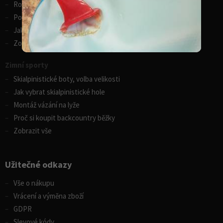
Rozdíly v paddleboardech
Porovnání kánoí Gumotex
Jak vybrat kajak
Zobrazit vše
Zimní sporty
Skialpinistické boty, volba velikosti
Jak vybrat skialpinistické hole
Montáž vázání na lyže
Proč si koupit backcountry běžky
Zobrazit vše
Užitečné odkazy
Vše o nákupu
Vrácení a výměna zboží
GDPR
Slevové kódy