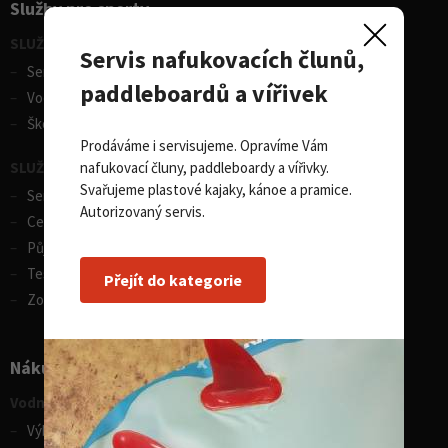
Služby pro sporty
SLUŽBY - vodní sporty
Servis nafukovacích člunů,
Servis lodí a člunů
paddleboardů a vířivek
Vodácká půjčovna lodí
Škola eskymování
Prodáváme i servisujeme. Opravíme Vám
nafukovací čluny, paddleboardy a vířivky.
SLUŽBY - zimní sporty
Svařujeme plastové kajaky, kánoe a pramice.
Servis lyží
Autorizovaný servis.
Celosezonní půjčovna lyží
Půjčovna lyží
Test centrum SPORTEN
Přejít do kategorie
Zobrazit vše
Nákupní rádce
Vodní sporty
Výběr pádla na paddleboard