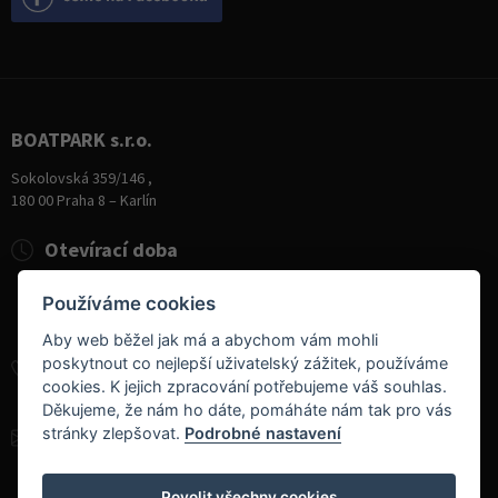
BOATPARK s.r.o.
Sokolovská 359/146 ,
180 00 Praha 8 – Karlín
Otevírací doba
Pondělí
8:00 - 19:00
Používáme cookies
Úterý - Pátek
10:00 - 19:00
Sobota
9:00 - 14:00
Aby web běžel jak má a abychom vám mohli
poskytnout co nejlepší uživatelský zážitek, používáme
+420 284 826 787
cookies. K jejich zpracování potřebujeme váš souhlas.
+420 604 728 042
Děkujeme, že nám ho dáte, pomáháte nám tak pro vás
stránky zlepšovat.
Podrobné nastavení
info@boatpark.cz
www.boatpark.cz
,
www.boatpark.eu
Povolit všechny cookies