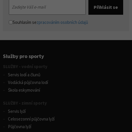
Souhlasím se
zpracováním osobních údajů
Služby pro sporty
SLUŽBY - vodní sporty
Servis lodí a člunů
Vodácká půjčovna lodí
Škola eskymování
SLUŽBY - zimní sporty
Servis lyží
Celosezonní půjčovna lyží
Půjčovna lyží