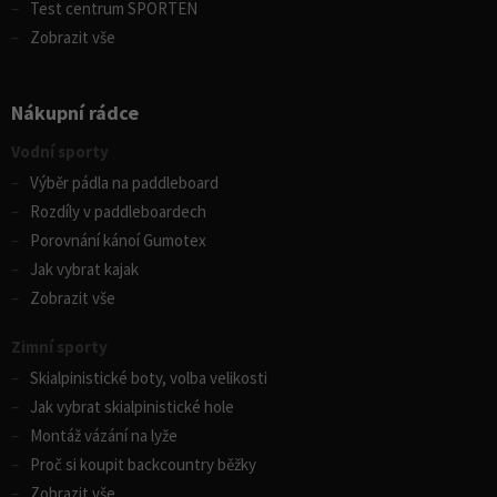
Test centrum SPORTEN
Zobrazit vše
Nákupní rádce
Vodní sporty
Výběr pádla na paddleboard
Rozdíly v paddleboardech
Porovnání kánoí Gumotex
Jak vybrat kajak
Zobrazit vše
Zimní sporty
Skialpinistické boty, volba velikosti
Jak vybrat skialpinistické hole
Montáž vázání na lyže
Proč si koupit backcountry běžky
Zobrazit vše