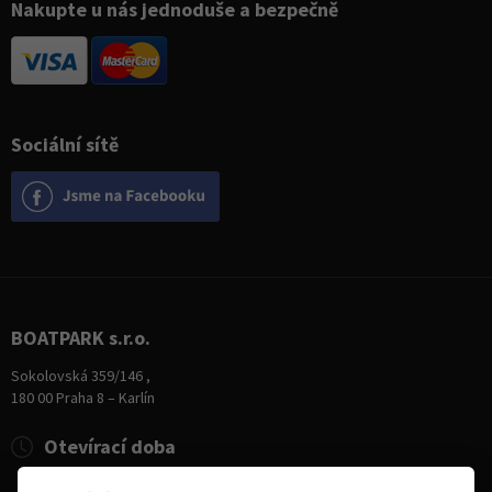
Nakupte u nás jednoduše a bezpečně
Sociální sítě
BOATPARK s.r.o.
Sokolovská 359/146 ,
180 00 Praha 8 – Karlín
Otevírací doba
Pondělí
8:00 - 19:00