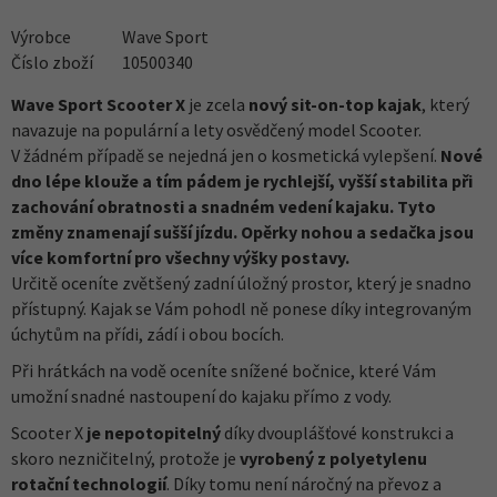
Výrobce
Wave Sport
Číslo zboží
10500340
Wave Sport Scooter X
je zcela
nový sit-on-top kajak
, který
navazuje na populární a lety osvědčený model Scooter.
V žádném případě se nejedná jen o kosmetická vylepšení.
Nové
dno lépe klouže a tím pádem je rychlejší, vyšší stabilita při
zachování obratnosti a snadném vedení kajaku. Tyto
změny znamenají sušší jízdu. Opěrky nohou a sedačka jsou
více komfortní pro všechny výšky postavy.
Určitě oceníte zvětšený zadní úložný prostor, který je snadno
přístupný. Kajak se Vám pohodl ně ponese díky integrovaným
úchytům na přídi, zádí i obou bocích.
Při hrátkách na vodě oceníte snížené bočnice, které Vám
umožní snadné nastoupení do kajaku přímo z vody.
Scooter X
je nepotopitelný
díky dvouplášťové konstrukci a
skoro nezničitelný, protože je
vyrobený z polyetylenu
rotační technologií
. Díky tomu není náročný na převoz a