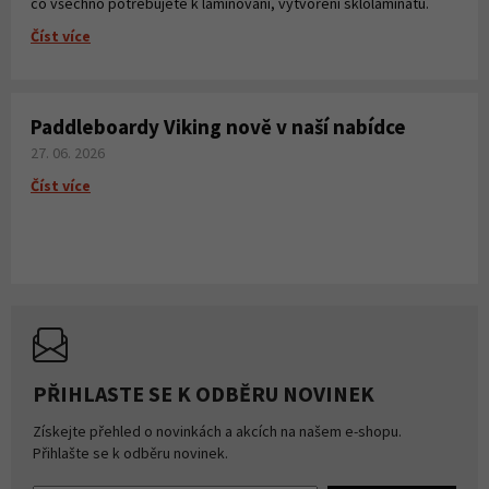
co všechno potřebujete k laminování, vytvoření sklolaminátu.
Číst více
Paddleboardy Viking nově v naší nabídce
27. 06. 2026
Číst více
PŘIHLASTE SE K ODBĚRU NOVINEK
Získejte přehled o novinkách a akcích na našem e-shopu.
Přihlašte se k odběru novinek.