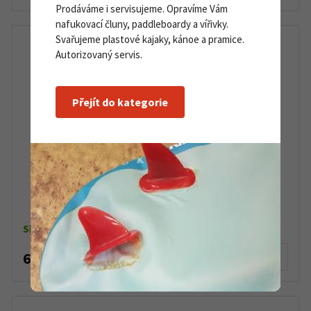
Prodáváme i servisujeme. Opravíme Vám
nafukovací čluny, paddleboardy a vířivky.
Svařujeme plastové kajaky, kánoe a pramice.
Autorizovaný servis.
Přejít do kategorie
Vodotěsné pouzdro Fidlock Medi bag blue
Skladem dle varianty
629 Kč
Detail produktu