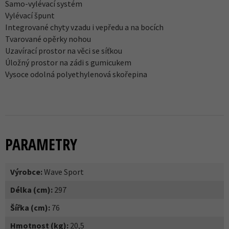
Samo-vylévací systém
Vylévací špunt
Integrované chyty vzadu i vepředu a na bocích
Tvarované opěrky nohou
Uzavírací prostor na věci se síťkou
Úložný prostor na zádi s gumicukem
Vysoce odolná polyethylenová skořepina
PARAMETRY
Výrobce:
Wave Sport
Délka (cm):
297
Šířka (cm):
76
Hmotnost (kg):
20,5