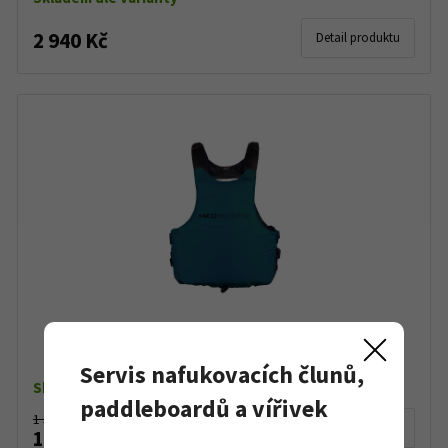
2 940 Kč
Detail produktu
Plovací vesta Hiko Swift NR
Servis nafukovacích člunů,
Skladem dle varianty
paddleboardů a vířivek
1 590 Kč
Detail produktu
1 399 Kč