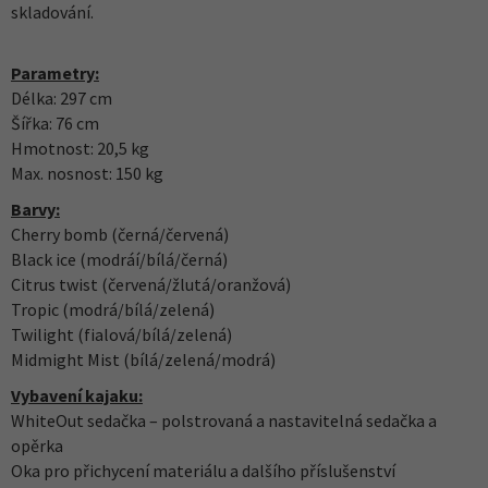
skladování.
Parametry:
Délka: 297 cm
Šířka: 76 cm
Hmotnost: 20,5 kg
Max. nosnost: 150 kg
Barvy:
Cherry bomb (černá/červená)
Black ice (modráí/bílá/černá)
Citrus twist (červená/žlutá/oranžová)
Tropic (modrá/bílá/zelená)
Twilight (fialová/bílá/zelená)
Midmight Mist (bílá/zelená/modrá)
Vybavení kajaku:
WhiteOut sedačka – polstrovaná a nastavitelná sedačka a
opěrka
Oka pro přichycení materiálu a dalšího příslušenství