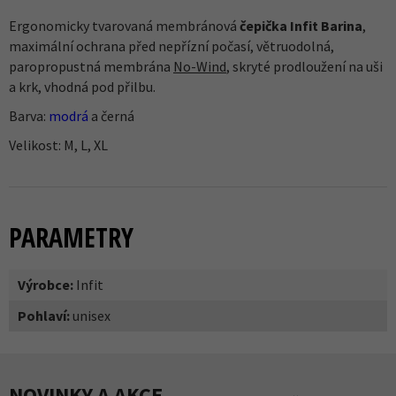
Ergonomicky tvarovaná membránová
čepička Infit Barina
,
maximální ochrana před nepřízní počasí, větruodolná,
paropropustná membrána
No-Wind
, skryté prodloužení na uši
a krk, vhodná pod přilbu.
Barva:
modrá
a černá
Velikost: M, L, XL
PARAMETRY
Výrobce:
Infit
Pohlaví:
unisex
NOVINKY A AKCE