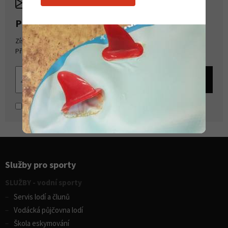
PŘIHLASTE SE K ODBĚRU NOVINEK
Získejte přehled o novinkách a akcích na našem e-shopu.
Přihlašte se k odběru novinek.
Souhlasím se
zpracováním osobních údajů
Služby pro sporty
SLUŽBY - vodní sporty
Servis lodí a člunů
Vodácká půjčovna lodí
Škola eskymování