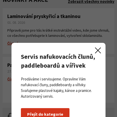
Zobrazit všechny novinky
Laminování pryskyřicí a tkaninou
01. 08. 2026
Připravili jsme pro Vás krátké instruktážní video, kde jsme shrnuli,
co všechno potřebujete k laminování, vytvoření sklolaminátu.
Číst více
Servis nafukovacích člunů,
paddleboardů a vířivek
Paddleboardy Viking nově v naší nabídce
27. 06. 2026
Prodáváme i servisujeme. Opravíme Vám
Číst více
nafukovací čluny, paddleboardy a vířivky.
Svařujeme plastové kajaky, kánoe a pramice.
Autorizovaný servis.
Přejít do kategorie