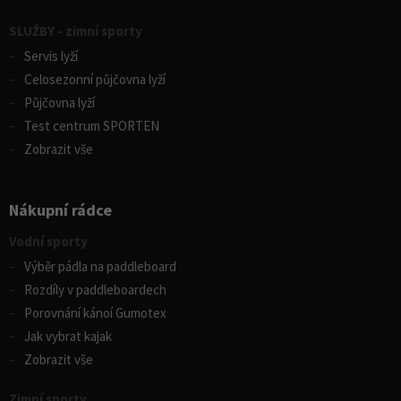
SLUŽBY - zimní sporty
Servis lyží
Celosezonní půjčovna lyží
Půjčovna lyží
Test centrum SPORTEN
Zobrazit vše
Nákupní rádce
Vodní sporty
Výběr pádla na paddleboard
Rozdíly v paddleboardech
Porovnání kánoí Gumotex
Jak vybrat kajak
Zobrazit vše
Zimní sporty