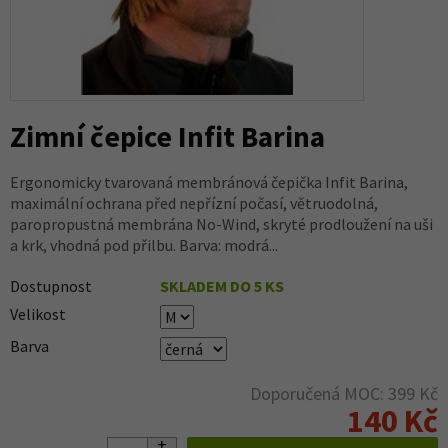
Zimní čepice Infit Barina
Ergonomicky tvarovaná membránová čepička Infit Barina,
maximální ochrana před nepřízní počasí, větruodolná,
paropropustná membrána No-Wind, skryté prodloužení na uši
a krk, vhodná pod přilbu. Barva: modrá...
Dostupnost
SKLADEM DO 5 KS
Velikost
Barva
Doporučená MOC: 399 Kč
140 Kč