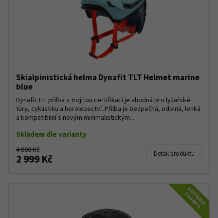
Skialpinistická helma Dynafit TLT Helmet marine
blue
Dynafit TLT přilba s trojitou certifikací je vhodná pro lyžařské
túry, cyklistiku a horolezectví. Přilba je bezpečná, odolná, lehká
a kompatibilní s novým minimalistickým...
Skladem dle varianty
4 000 Kč
Detail produktu
2 999 Kč
DOPRAVA
ZDARMA