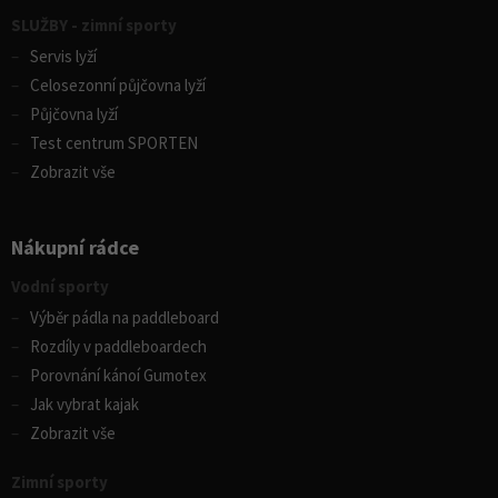
SLUŽBY - zimní sporty
Servis lyží
Celosezonní půjčovna lyží
Půjčovna lyží
Test centrum SPORTEN
Zobrazit vše
Nákupní rádce
Vodní sporty
Výběr pádla na paddleboard
Rozdíly v paddleboardech
Porovnání kánoí Gumotex
Jak vybrat kajak
Zobrazit vše
Zimní sporty