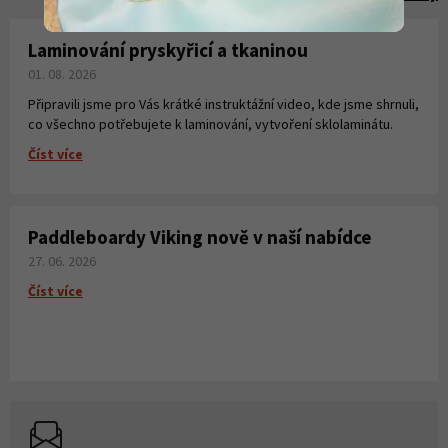
Laminování pryskyřicí a tkaninou
01. 08. 2026
Připravili jsme pro Vás krátké instruktážní video, kde jsme shrnuli,
co všechno potřebujete k laminování, vytvoření sklolaminátu.
Číst více
Paddleboardy Viking nově v naší nabídce
27. 06. 2026
Číst více