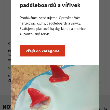
paddleboardů a vířivek
Prodáváme i servisujeme. Opravíme Vám
nafukovací čluny, paddleboardy a vířivky.
Svařujeme plastové kajaky, kánoe a pramice.
Autorizovaný servis.
Skialpinistická helma Smith Summit MIPS white
Pokud tě čeká náročná túra v backcountry nebo vyrážíš na
Přejít do kategorie
skialpy, rozhodně oceníš přilbu, která ti nabídne skvělou
ochranu a bonusové vlastnosti v lehkém provedení. Hybri...
Skladem dle varianty
5 999 Kč
Detail produktu
4 490 Kč
NOVINKY A AKCE
Zobrazit všechny novinky