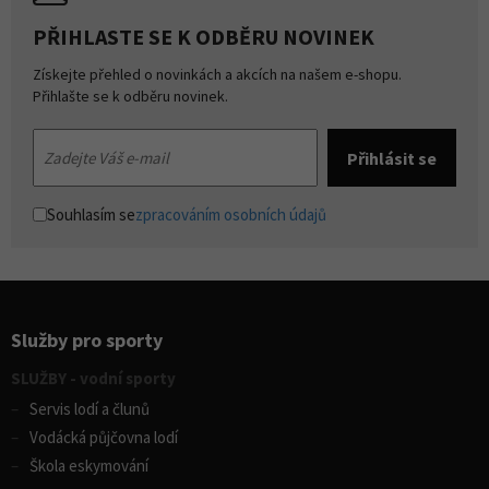
PŘIHLASTE SE K ODBĚRU NOVINEK
Získejte přehled o novinkách a akcích na našem e-shopu.
Přihlašte se k odběru novinek.
Souhlasím se
zpracováním osobních údajů
Služby pro sporty
SLUŽBY - vodní sporty
Servis lodí a člunů
Vodácká půjčovna lodí
Škola eskymování