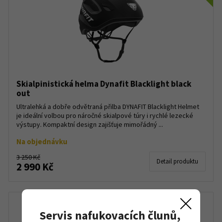
Skialpinistická helma Dynafit Blacklight black
out
Ultralehká a dobře odvětraná přilba DYNAFIT Blacklight Helmet
je ideální volbou pro náročné skialpové túry i rychlé lezecké
výstupy. Kompaktní design zajišťuje mimořádný ...
Na objednávku
3 250 Kč
Detail produktu
2 990 Kč
Servis nafukovacích člunů,