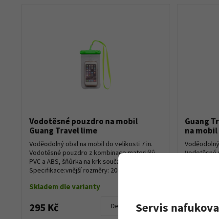
Vodotěsné pouzdro na mobil
Guang Tr
Guang Travel lime
na mobil
Voděodolný obal na mobil do velikosti 7 in.
Voděodolný o
Vodotěsné pouzdro z kombinace materiálů
Vodotěsné 
PVC a ABS, šňůrka na krk součástí balení.
PVC a ABS, 
Specifikace:vnější rozměry: 20 x 11 cmvnitřn...
Specifikace:
Skladem dle varianty
Na objed
Servis nafukova
295 Kč
295 Kč
Detail produktu