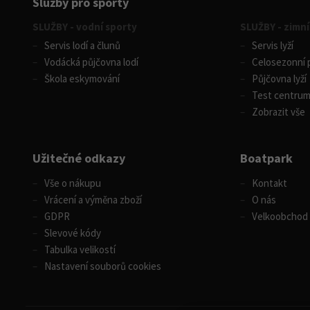
Služby pro sporty
SLUŽBY - vodní sporty
SLUŽBY - zimní
Servis lodí a člunů
Servis lyží
Vodácká půjčovna lodí
Celosezonní p
Škola eskymování
Půjčovna lyží
Test centru
Zobrazit vše
Užitečné odkazy
Boatpark
Vše o nákupu
Kontakt
Vrácení a výměna zboží
O nás
GDPR
Velkoobchod
Slevové kódy
Tabulka velikostí
Nastavení souborů cookies