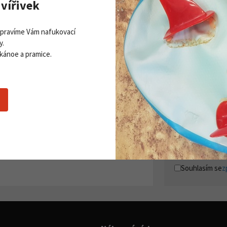
vířivek
Opravíme Vám nafukovací
y.
 kánoe a pramice.
Zobrazit všechny novinky
PŘI
Získej
ddleboardy Viking nově v naší
Přihla
bídce
06. 2026
 více
Souhlasím se
z