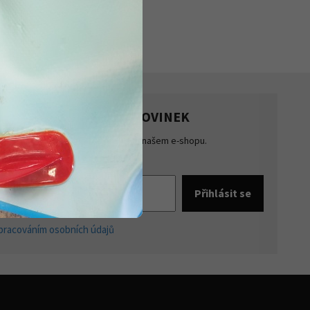
HLASTE SE K ODBĚRU NOVINEK
te přehled o novinkách a akcích na našem e-shopu.
šte se k odběru novinek.
pracováním osobních údajů