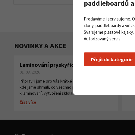
paddleboardů a 
Prodáváme i servisujeme. 
čluny, paddleboardy a vířivk
Svařujeme plastové kajaky,
Autorizovaný servis.
NOVINKY A AKCE
Přejít do kategorie
Laminování pryskyřicí a tkaninou
Pa
01. 08. 2026
na
27. 
Připravili jsme pro Vás krátké instruktážní video,
kde jsme shrnuli, co všechno potřebujete
Číst
k laminování, vytvoření sklolaminátu.
Číst více