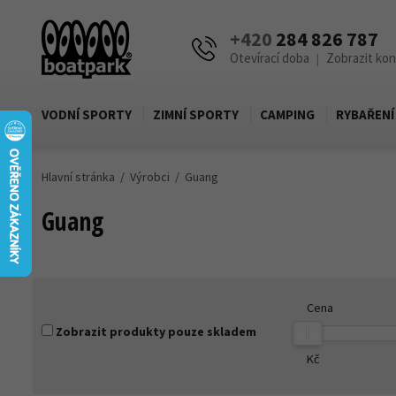
+420
284 826 787
Otevírací doba
Zobrazit ko
|
VODNÍ SPORTY
ZIMNÍ SPORTY
CAMPING
RYBAŘENÍ
Hlavní stránka
Výrobci
Guang
Guang
Cena
Zobrazit produkty pouze skladem
Kč