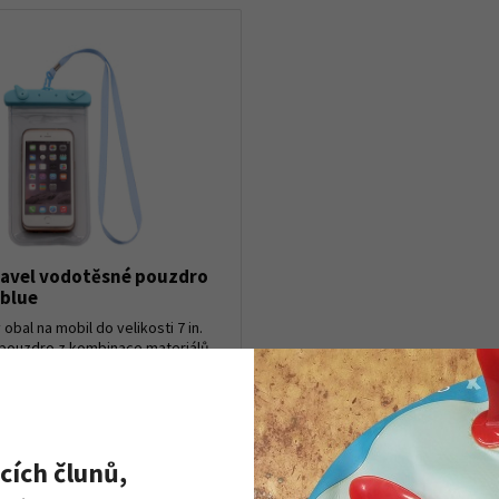
avel vodotěsné pouzdro
 blue
bal na mobil do velikosti 7 in.
pouzdro z kombinace materiálů
šňůrka na krk součástí balení.
vnější rozměry: 20 x 11 cmvnitřn...
návku
cích člunů,
Detail produktu