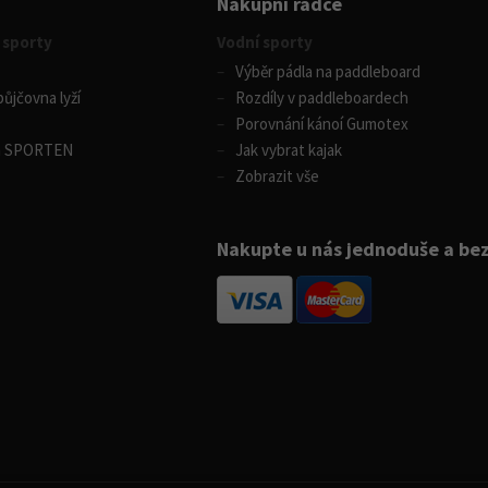
Nákupní rádce
 sporty
Vodní sporty
Výběr pádla na paddleboard
ůjčovna lyží
Rozdíly v paddleboardech
Porovnání kánoí Gumotex
m SPORTEN
Jak vybrat kajak
Zobrazit vše
Nakupte u nás jednoduše a be