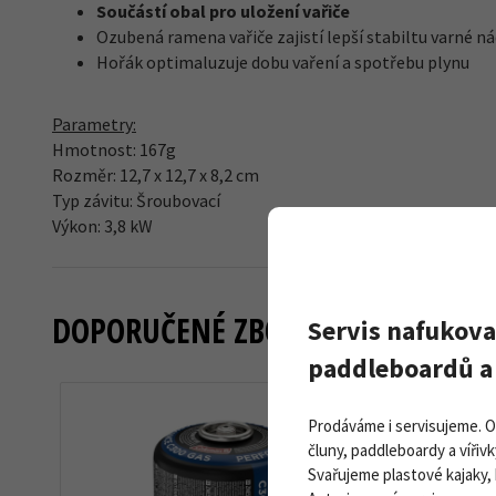
Součástí obal pro uložení vařiče
Ozubená ramena vařiče zajistí lepší stabiltu varné 
Hořák optimaluzuje dobu vaření a spotřebu plynu
Parametry:
Hmotnost: 167g
Rozměr: 12,7 x 12,7 x 8,2 cm
Typ závitu: Šroubovací
Výkon: 3,8 kW
DOPORUČENÉ ZBOŽÍ
Servis nafukova
paddleboardů a 
Prodáváme i servisujeme. 
Novinka
čluny, paddleboardy a vířivk
Svařujeme plastové kajaky,