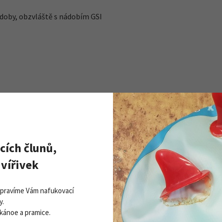
nádoby, obzvláště s nádobím GSI
cích člunů,
vířivek
Opravíme Vám nafukovací
y.
 kánoe a pramice.