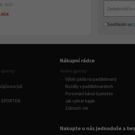
06. 2026
 více
Souhlasím se
z
Nákupní rádce
 sporty
Vodní sporty
Výběr pádla na paddleboard
ůjčovna lyží
Rozdíly v paddleboardech
Porovnání kánoí Gumotex
m SPORTEN
Jak vybrat kajak
Zobrazit vše
Nakupte u nás jednoduše a be