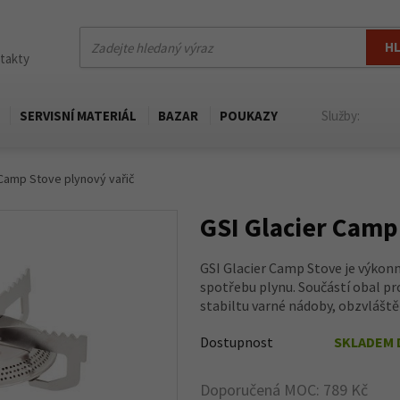
H
ntakty
SERVISNÍ MATERIÁL
BAZAR
POUKAZY
Služby:
 Camp Stove plynový vařič
GSI Glacier Camp
GSI Glacier Camp Stove je výkonn
spotřebu plynu. Součástí obal pro
stabiltu varné nádoby, obzvláště 
Dostupnost
SKLADEM 
Doporučená MOC: 789 Kč