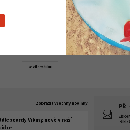
vá kartuše Coleman C500
Performance
Detail produktu
Zobrazit všechny novinky
PŘI
Získej
ddleboardy Viking nově v naší
Přihla
bídce