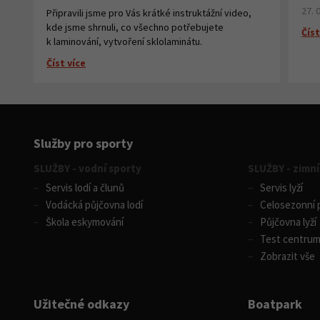
27. 
Připravili jsme pro Vás krátké instruktážní video,
kde jsme shrnuli, co všechno potřebujete
Číst
k laminování, vytvoření sklolaminátu.
Číst více
Služby pro sporty
SLUŽBY - vodní sporty
SLUŽBY - zimní
Servis lodí a člunů
Servis lyží
Vodácká půjčovna lodí
Celosezonní p
Škola eskymování
Půjčovna lyží
Test centru
Zobrazit vše
Užitečné odkazy
Boatpark