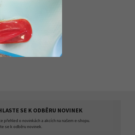
HLASTE SE K ODBĚRU NOVINEK
te přehled o novinkách a akcích na našem e-shopu.
šte se k odběru novinek.