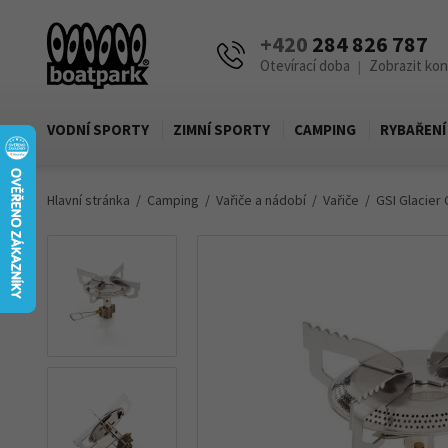
+420
284 826 787
Otevírací doba
Zobrazit ko
|
VODNÍ SPORTY
ZIMNÍ SPORTY
CAMPING
RYBAŘENÍ
Hlavní stránka
Camping
Vařiče a nádobí
Vařiče
GSI Glacier