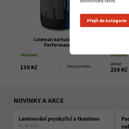
Autorizovaný servis.
Přejít do kategorie
Coleman kartuše C 300
Plyno
Performance
Skladem
Skladem
289 Kč
139 Kč
Detail produktu
230 Kč
NOVINKY A AKCE
Laminování pryskyřicí a tkaninou
Pa
01. 08. 2026
na