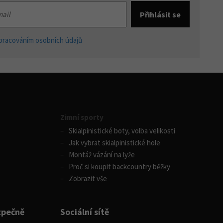
pracováním osobních údajů
Zimní sporty
Skialpinistické boty, volba velikosti
Jak vybrat skialpinistické hole
Montáž vázání na lyže
Proč si koupit backcountry běžky
Zobrazit vše
zpečně
Sociální sítě