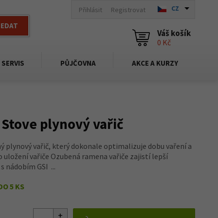
CZ
Přihlásit
Registrovat
LEDAT
Váš košík
0 Kč
SERVIS
PŮJČOVNA
AKCE A KURZY
 Stove plynový vařič
ý plynový vařič, který dokonale optimalizuje dobu vaření a
 uložení vařiče Ozubená ramena vařiče zajistí lepší
s nádobím GSI ...
DO 5 KS