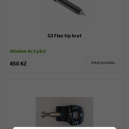
G3 Flex tip hrot
Skladem do 5 párů
450 Kč
Detail produktu