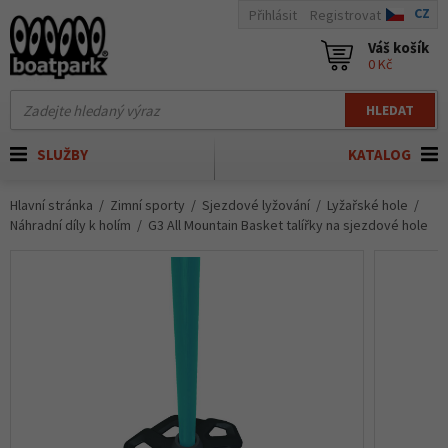
CZ
Přihlásit
Registrovat
Váš košík
0 Kč
HLEDAT
SLUŽBY
KATALOG
Hlavní stránka
Zimní sporty
Sjezdové lyžování
Lyžařské hole
Náhradní díly k holím
G3 All Mountain Basket talířky na sjezdové hole