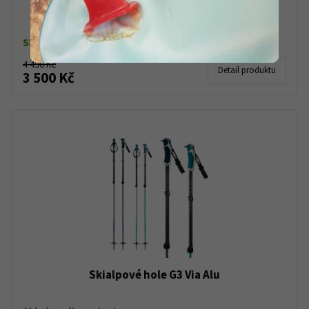
Teleskopické skládací hole G3 Pivot
Skladem dle varianty
4 490 Kč
Detail produktu
3 500 Kč
Skialpové hole G3 Via Alu