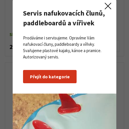
Servis nafukovacích člunů,
G3 Ski Poles Clamp zámek na teleskopické hole
paddleboardů a vířivek
Skladem
Prodáváme i servisujeme. Opravíme Vám
nafukovací čluny, paddleboardy a vířivky.
285 Kč
Detail produktu
Svařujeme plastové kajaky, kánoe a pramice.
Autorizovaný servis.
Přejít do kategorie