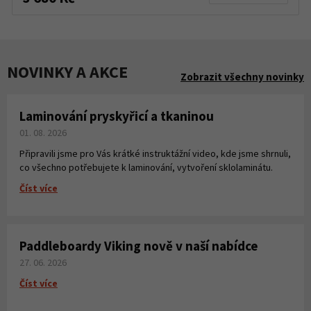
NOVINKY A AKCE
Zobrazit všechny novinky
Laminování pryskyřicí a tkaninou
01. 08. 2026
Připravili jsme pro Vás krátké instruktážní video, kde jsme shrnuli,
co všechno potřebujete k laminování, vytvoření sklolaminátu.
Číst více
Paddleboardy Viking nově v naší nabídce
27. 06. 2026
Číst více