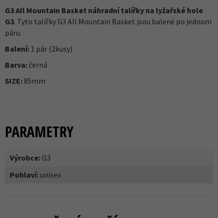
G3 All Mountain Basket náhradní talířky na lyžařské hole
G3
. Tyto talířky G3 All Mountain Basket jsou balené po jednom
páru.
Balení:
1 pár (2kusy)
Barva:
černá
SIZE:
85mm
PARAMETRY
Výrobce:
G3
Pohlaví:
unisex