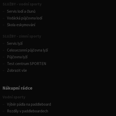
SLUŽBY - vodní sporty
Servis lodí a člunů
Vodácká půjčovna lodí
Škola eskymování
SLUŽBY - zimní sporty
Servis lyží
Celosezonní půjčovna lyží
Půjčovna lyží
Test centrum SPORTEN
Zobrazit vše
Nákupní rádce
Vodní sporty
Výběr pádla na paddleboard
Rozdíly v paddleboardech