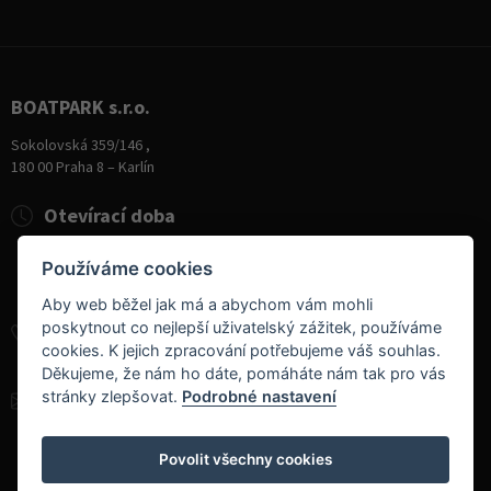
BOATPARK s.r.o.
Sokolovská 359/146 ,
180 00 Praha 8 – Karlín
Otevírací doba
Pondělí
8:00 - 19:00
Používáme cookies
Úterý - Pátek
10:00 - 19:00
Sobota
9:00 - 14:00
Aby web běžel jak má a abychom vám mohli
poskytnout co nejlepší uživatelský zážitek, používáme
+420 284 826 787
cookies. K jejich zpracování potřebujeme váš souhlas.
+420 604 728 042
Děkujeme, že nám ho dáte, pomáháte nám tak pro vás
stránky zlepšovat.
Podrobné nastavení
info@boatpark.cz
www.boatpark.cz
,
www.boatpark.eu
Povolit všechny cookies