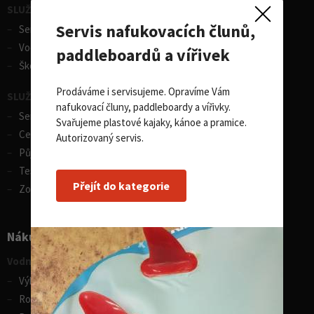
SLUŽBY - vodní sporty
Servis nafukovacích člunů,
Servis lodí a člunů
Vodácká půjčovna lodí
paddleboardů a vířivek
Škola eskymování
Prodáváme i servisujeme. Opravíme Vám
SLUŽBY - zimní sporty
nafukovací čluny, paddleboardy a vířivky.
Servis lyží
Svařujeme plastové kajaky, kánoe a pramice.
Celosezonní půjčovna lyží
Autorizovaný servis.
Půjčovna lyží
Test centrum SPORTEN
Přejít do kategorie
Zobrazit vše
Nákupní rádce
Vodní sporty
Výběr pádla na paddleboard
Rozdíly v paddleboardech