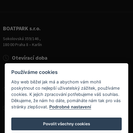
BOATPARK s.r.o.
Sokolovská 359/146 ,
180 00 Praha 8 – Karlín
Otevírací doba
Pondělí
8:00 - 19:00
Používáme cookies
Úterý - Pátek
10:00 - 19:00
Sobota
9:00 - 14:00
Aby web běžel jak má a abychom vám mohli
poskytnout co nejlepší uživatelský zážitek, používáme
+420 284 826 787
cookies. K jejich zpracování potřebujeme váš souhlas.
+420 604 728 042
Děkujeme, že nám ho dáte, pomáháte nám tak pro vás
stránky zlepšovat.
Podrobné nastavení
info@boatpark.cz
www.boatpark.cz
,
www.boatpark.eu
Povolit všechny cookies