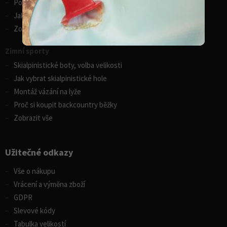
Porovnání kánoí Gumotex
Jak vybrat kajak
Zobrazit vše
Zimní sporty
Skialpinistické boty, volba velikosti
Jak vybrat skialpinistické hole
Montáž vázání na lyže
Proč si koupit backcountry běžky
Zobrazit vše
Užitečné odkazy
Vše o nákupu
Vrácení a výměna zboží
GDPR
Slevové kódy
Tabulka velikostí