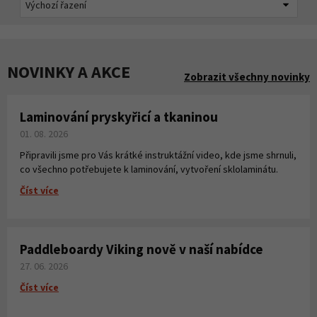
NOVINKY A AKCE
Zobrazit všechny novinky
Laminování pryskyřicí a tkaninou
01. 08. 2026
Připravili jsme pro Vás krátké instruktážní video, kde jsme shrnuli,
co všechno potřebujete k laminování, vytvoření sklolaminátu.
Číst více
Paddleboardy Viking nově v naší nabídce
27. 06. 2026
Číst více