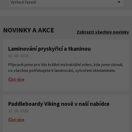
NOVINKY A AKCE
Zobrazit všechny novinky
Laminování pryskyřicí a tkaninou
01. 08. 2026
Připravili jsme pro Vás krátké instruktážní video, kde jsme shrnuli,
co všechno potřebujete k laminování, vytvoření sklolaminátu.
Číst více
Paddleboardy Viking nově v naší nabídce
27. 06. 2026
Číst více