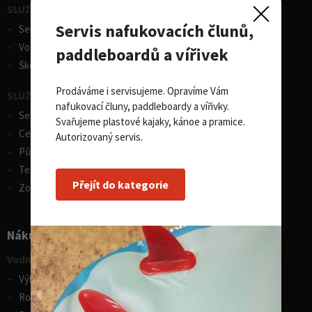
SLUŽBY - vodní sporty
Servis nafukovacích člunů,
Servis lodí a člunů
Vodácká půjčovna lodí
paddleboardů a vířivek
Škola eskymování
Prodáváme i servisujeme. Opravíme Vám
SLUŽBY - zimní sporty
nafukovací čluny, paddleboardy a vířivky.
Servis lyží
Svařujeme plastové kajaky, kánoe a pramice.
Celosezonní půjčovna lyží
Autorizovaný servis.
Půjčovna lyží
Test centrum SPORTEN
Přejít do kategorie
Zobrazit vše
Nákupní rádce
Vodní sporty
Výběr pádla na paddleboard
Rozdíly v paddleboardech