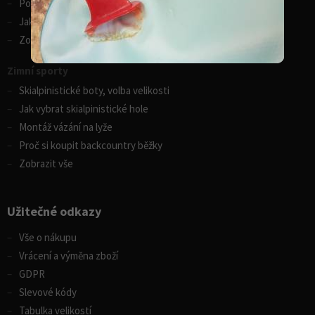
Porovnání kánoí Gumotex
Jak vybrat kajak
Zobrazit vše
Zimní sporty
Skialpinistické boty, volba velikosti
Jak vybrat skialpinistické hole
Montáž vázání na lyže
Proč si koupit backcountry běžky
Zobrazit vše
Užitečné odkazy
Vše o nákupu
Vrácení a výměna zboží
GDPR
Slevové kódy
Tabulka velikostí