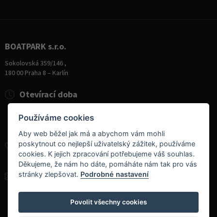
BOATPARK s.r.o.
Sokolovská 359/146 ,
180 00 Praha 8 – Karlín
Otevírací doba
Pondělí
8:00 - 19:00
Používáme cookies
Úterý - Pátek
10:00 - 19:00
Sobota
9:00 - 14:00
Aby web běžel jak má a abychom vám mohli
poskytnout co nejlepší uživatelský zážitek, používáme
+420 284 826 787
cookies. K jejich zpracování potřebujeme váš souhlas.
+420 604 728 042
Děkujeme, že nám ho dáte, pomáháte nám tak pro vás
stránky zlepšovat.
Podrobné nastavení
info@boatpark.cz
www.boatpark.cz
,
www.boatpark.eu
Povolit všechny cookies