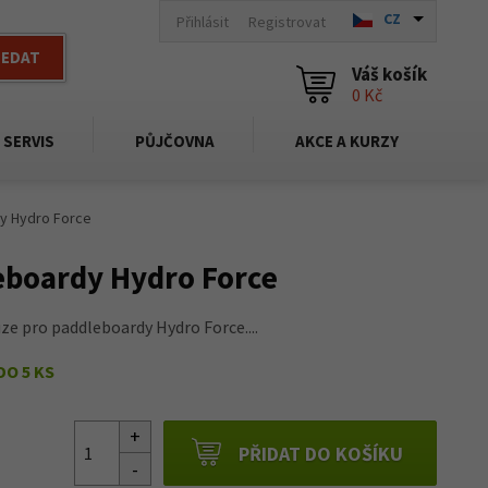
CZ
Přihlásit
Registrovat
LEDAT
Váš košík
0 Kč
SERVIS
PŮJČOVNA
AKCE A KURZY
y Hydro Force
eboardy Hydro Force
ze pro paddleboardy Hydro Force....
DO 5 KS
PŘIDAT DO KOŠÍKU