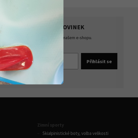
HLASTE SE K ODBĚRU NOVINEK
te přehled o novinkách a akcích na našem e-shopu.
šte se k odběru novinek.
pracováním osobních údajů
Zimní sporty
Skialpinistické boty, volba velikosti