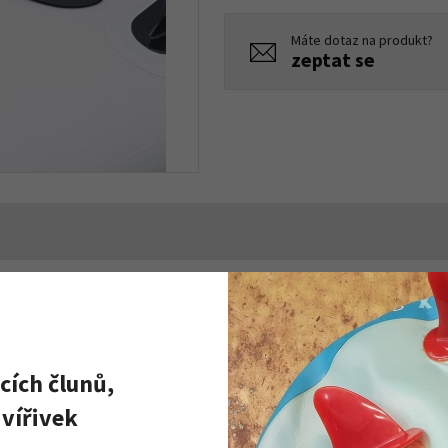
Máte dotaz na produkt?
zeptat se
cích člunů,
vířivek
o Force.