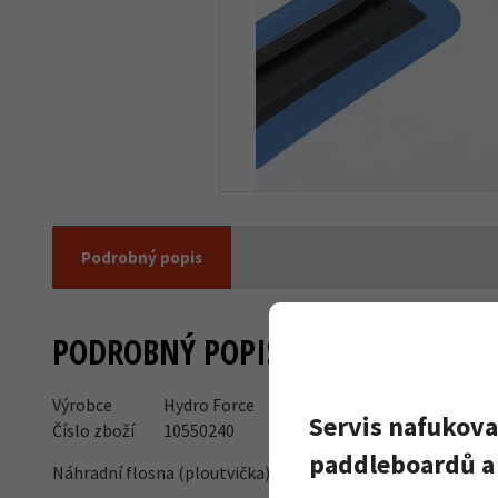
Podrobný popis
PODROBNÝ POPIS
Výrobce
Hydro Force
Servis nafukova
Číslo zboží
10550240
paddleboardů a 
Náhradní flosna (ploutvička) pouze pro paddleboardy Hydr