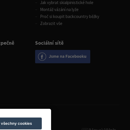
Jak vybrat skialpinistické hole
Montáž vázání na lyže
Proč si koupit backcountry běžky
Zobrazit vše
zpečně
Sociální sítě
Otevírací doba
t všechny cookies