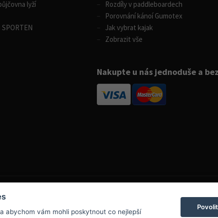
ůjčovna lyží
Rozdíly v paddleboardech
Porovnání kánoí Gumotex
m SPORTEN
Jak vybrat kajak
Zobrazit vše
Nakupte u nás jednoduše a be
es
Povoli
 a abychom vám mohli poskytnout co nejlepší
info@boatpark.cz