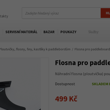
H
ntakty
SERVISNÍ MATERIÁL
BAZAR
POUKAZY
Služby:
Ploutvičky, flosny, finy, kastlíky k paddlebordům
Flosna pro paddleboard
Flosna pro paddl
Náhradní flosna (ploutvička) pou
Dostupnost
SKLADEM 
499 Kč