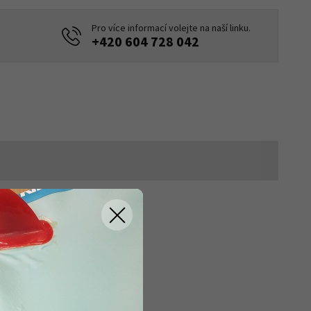
Pro více informací volejte na naší linku.
+420 604 728 042