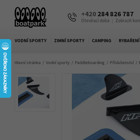
+420
284 826 787
Otevírací doba
Zobrazit ko
|
VODNÍ SPORTY
ZIMNÍ SPORTY
CAMPING
RYBAŘENÍ
Hlavní stránka
Vodní sporty
Paddleboarding
Příslušenství