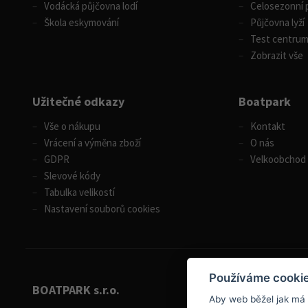
Vodácká půjčovna lodí
Celosezonní p
Škola eskymování
Půjčovna lyží
Test centru
Zobrazit vše
Užitečné odkazy
Boatpark
Vše o nákupu
Kontakt
Vrácení a výměna zboží
O nás
GDPR
Velkoobchod
Slevové kódy
Tabulka velikostí
Nastavení souborů cookies
Používáme cooki
BOATPARK s.r.o.
Aby web běžel jak má
+420 284 826 787