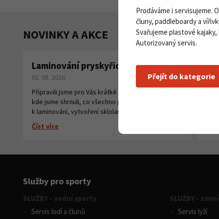
Prodáváme i servisujeme. 
čluny, paddleboardy a vířivk
NOVINKY A AKCE
Svařujeme plastové kajaky,
Autorizovaný servis.
Laminování pryskyřicí a tkaninou
Pa
Přejít do kategorie
01. 08. 2026
na
27. 
Připravili jsme pro Vás krátké instruktážní video,
kde jsme shrnuli, co všechno potřebujete
Číst
k laminování, vytvoření sklolaminátu.
Číst více
Služby pro sporty
SLUŽBY - vodní sporty
SLUŽBY - zimní
Servis lodí a člunů
Servis lyží