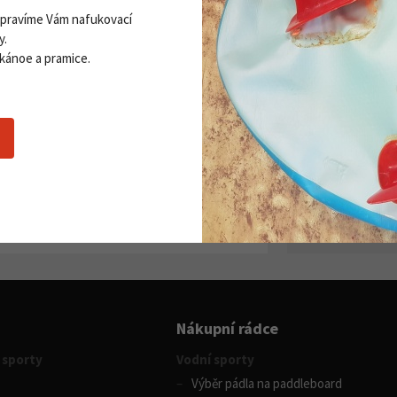
Opravíme Vám nafukovací
y.
 kánoe a pramice.
Zobrazit všechny novinky
PŘI
Získej
ddleboardy Viking nově v naší
Přihla
bídce
06. 2026
 více
Souhlasím se
z
Nákupní rádce
 sporty
Vodní sporty
Výběr pádla na paddleboard