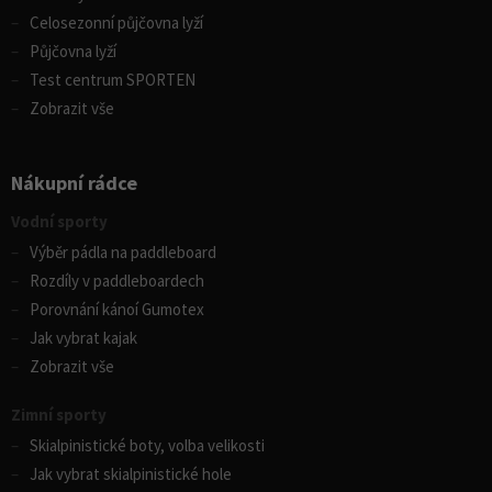
Celosezonní půjčovna lyží
Půjčovna lyží
Test centrum SPORTEN
Zobrazit vše
Nákupní rádce
Vodní sporty
Výběr pádla na paddleboard
Rozdíly v paddleboardech
Porovnání kánoí Gumotex
Jak vybrat kajak
Zobrazit vše
Zimní sporty
Skialpinistické boty, volba velikosti
Jak vybrat skialpinistické hole