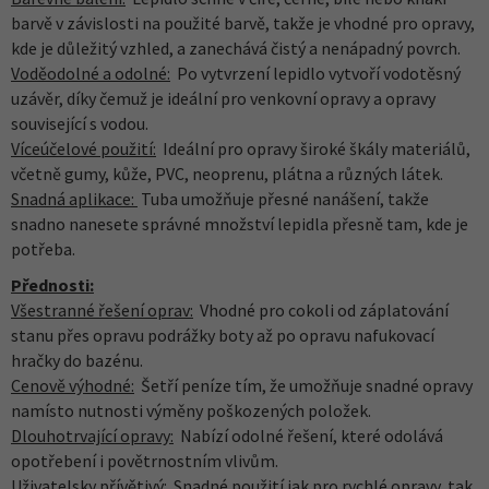
barvě v závislosti na použité barvě, takže je vhodné pro opravy,
kde je důležitý vzhled, a zanechává čistý a nenápadný povrch.
Voděodolné a odolné:
Po vytvrzení lepidlo vytvoří vodotěsný
uzávěr, díky čemuž je ideální pro venkovní opravy a opravy
související s vodou.
Víceúčelové použití:
Ideální pro opravy široké škály materiálů,
včetně gumy, kůže, PVC, neoprenu, plátna a různých látek.
Snadná aplikace:
Tuba umožňuje přesné nanášení, takže
snadno nanesete správné množství lepidla přesně tam, kde je
potřeba.
Přednosti:
Všestranné řešení oprav:
Vhodné pro cokoli od záplatování
stanu přes opravu podrážky boty až po opravu nafukovací
hračky do bazénu.
Cenově výhodné:
Šetří peníze tím, že umožňuje snadné opravy
namísto nutnosti výměny poškozených položek.
Dlouhotrvající opravy:
Nabízí odolné řešení, které odolává
opotřebení i povětrnostním vlivům.
Uživatelsky přívětivý:
Snadné použití jak pro rychlé opravy, tak