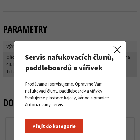
PARAMETRY
Výrobce:
Stormsure
Servis nafukovacích člunů,
Chci opravit:
Lepidlo na boty, holínky, broďáky, Lepidlo na
čluny, paddleboardy, vířivky, Lepidlo na Gumotex lodě,
paddleboardů a vířivek
Trhliny - plachty, stany, trampolíny
Prodáváme i servisujeme. Opravíme Vám
nafukovací čluny, paddleboardy a vířivky.
Svařujeme plastové kajaky, kánoe a pramice.
DOPORUČENÉ ZBOŽÍ
Autorizovaný servis.
Přejít do kategorie