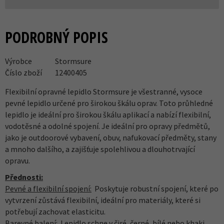
PODROBNÝ POPIS
Výrobce
Stormsure
Číslo zboží
12400405
Flexibilní opravné lepidlo Stormsure je všestranné, vysoce
pevné lepidlo určené pro širokou škálu oprav. Toto průhledné
lepidlo je ideální pro širokou škálu aplikací a nabízí flexibilní,
vodotěsné a odolné spojení. Je ideální pro opravy předmětů,
jako je outdoorové vybavení, obuv, nafukovací předměty, stany
a mnoho dalšího, a zajišťuje spolehlivou a dlouhotrvající
opravu.
Přednosti:
Pevné a flexibilní spojení:
Poskytuje robustní spojení, které po
vytvrzení zůstává flexibilní, ideální pro materiály, které si
potřebují zachovat elasticitu.
Barevné balení:
Lepidlo schne v čiré, černé, bílé nebo khaki