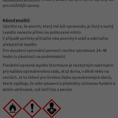
pro složitější opravy.
Návod použití:
Ujistěte se, že povrch, který má být opravován, je čistý a suchý.
Lepidlo naneste přímo na poškozené místo.
V případě potřeby přitlačte oba povrchy k sobě a odstraňte
přebytečné lepidlo.
Pro dosažení optimální pevnosti nechte vytvrdnout 24–48
hodin (v závislosti na podmínkách).
Flexibilní opravné lepidlo Stormsure je nezbytným nástrojem
pro každou opravárenskou sadu, ať už doma, v dílně nebo na
cestách. Je to řešení pro širokou škálu opravárenských úkolů,
které zajišťuje, že vaše vybavení a předměty zůstanou funkční a
dobře udržované, což šetří čas a peníze.