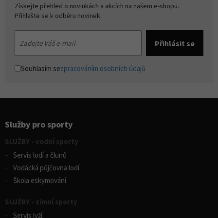
Získejte přehled o novinkách a akcích na našem e-shopu.
Přihlašte se k odběru novinek.
Souhlasím se
zpracováním osobních údajů
Služby pro sporty
SLUŽBY - vodní sporty
Servis lodí a člunů
Vodácká půjčovna lodí
Škola eskymování
SLUŽBY - zimní sporty
Servis lyží