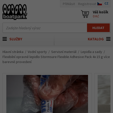
CZ
Přihlásit
Registrovat
Váš košík
0 Kč
HLEDAT
SLUŽBY
KATALOG
Hlavní stránka
Vodní sporty
Servisní materiál
Lepidla a sady
Flexibilní opravné lepidlo Stormsure Flexible Adhesive Pack 4x 15 g více
barevné provedení