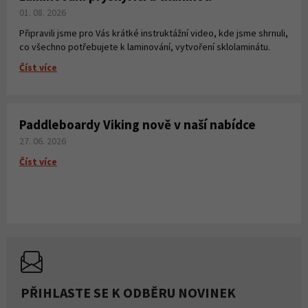
01. 08. 2026
Připravili jsme pro Vás krátké instruktážní video, kde jsme shrnuli,
co všechno potřebujete k laminování, vytvoření sklolaminátu.
Číst více
Paddleboardy Viking nově v naší nabídce
27. 06. 2026
Číst více
PŘIHLASTE SE K ODBĚRU NOVINEK