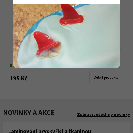
Urychlovač vytvrzování StormCure Accelerator
30 ml
Skladem do 5 ks
195 Kč
Detail produktu
NOVINKY A AKCE
Zobrazit všechny novinky
Laminování pryskyřicí a tkaninou