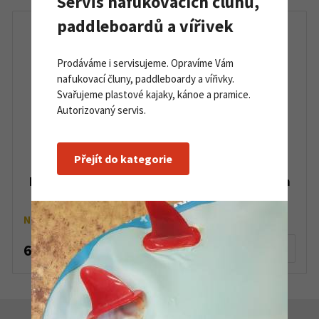
Servis nafukovacích člunů,
paddleboardů a vířivek
Prodáváme i servisujeme. Opravíme Vám
nafukovací čluny, paddleboardy a vířivky.
Svařujeme plastové kajaky, kánoe a pramice.
Autorizovaný servis.
Přejít do kategorie
Baterie Improve 100Ah 12,8V LiFePo4 Bluetooth
Na objednávku
6 600 Kč
Detail produktu