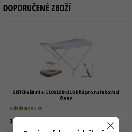
DOPORUČENÉ ZBOŽÍ
Stříška Bimini 110x180x110 bílá pro nafukovací
čluny
Skladem do 5 ks
3 600 Kč
Detail produktu