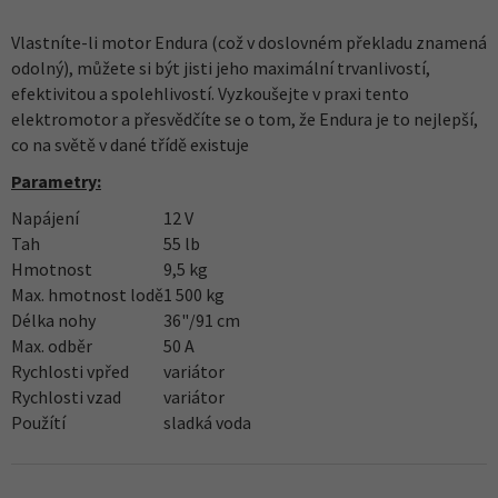
Vlastníte-li motor Endura (což v doslovném překladu znamená
odolný), můžete si být jisti jeho maximální trvanlivostí,
efektivitou a spolehlivostí. Vyzkoušejte v praxi tento
elektromotor a přesvědčíte se o tom, že Endura je to nejlepší,
co na světě v dané třídě existuje
Parametry:
Napájení
12 V
Tah
55 lb
Hmotnost
9,5 kg
Max. hmotnost lodě
1 500 kg
Délka nohy
36"/91 cm
Max. odběr
50 A
Rychlosti vpřed
variátor
Rychlosti vzad
variátor
Použítí
sladká voda