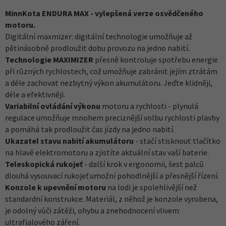
MinnKota ENDURA MAX - vylepšená verze osvědčeného
motoru.
Digitální maxmizer: digitální technologie umožňuje až
pětinásobně prodloužit dobu provozu na jedno nabití.
Technologie MAXIMIZER
přesně kontroluje spotřebu energie
při různých rychlostech, což umožňuje zabránit jejím ztrátám
a déle zachovat nezbytný výkon akumulátoru. Jeďte klidněji,
déle a efektivněji.
Variabilní ovládání výkonu
motoru a rychlosti - plynulá
regulace umožňuje mnohem preciznější volbu rychlosti plavby
a pomáhá tak prodloužit čas jízdy na jedno nabití.
Ukazatel stavu nabití akumulátoru
- stačí stisknout tlačítko
na hlavě elektromotoru a zjistíte aktuální stav vaší baterie.
Teleskopická rukojeť
- další krok v ergonomii, šest palců
dlouhá vysouvací rukojeť umožní pohodlnější a přesnější řízení.
Konzole k upevnění motoru
na lodi je spolehlivější než
standardní konstrukce. Materiál, z něhož je konzole vyrobena,
je odolný vůči zátěži, ohybu a znehodnocení vlivem
ultrafialového záření.