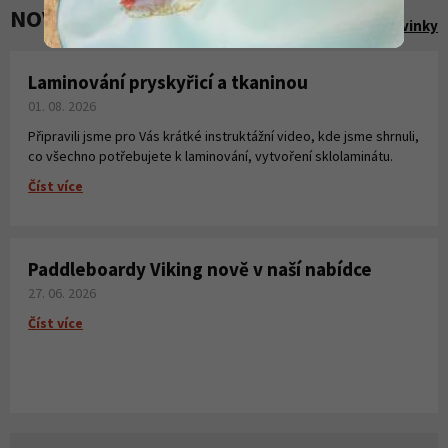
NOVINKY A AKCE
Zobrazit všechny novinky
Laminování pryskyřicí a tkaninou
01. 08. 2026
Připravili jsme pro Vás krátké instruktážní video, kde jsme shrnuli,
co všechno potřebujete k laminování, vytvoření sklolaminátu.
Číst více
Paddleboardy Viking nově v naší nabídce
27. 06. 2026
Číst více