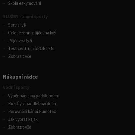
Škola eskymování
SLUŽBY - zimní sporty
Servis lyží
Celosezonní půjčovna lyží
Půjčovna lyží
Test centrum SPORTEN
Zobrazit vše
Nákupní rádce
Vodní sporty
Výběr pádla na paddleboard
Rozdíly v paddleboardech
Porovnání kánoí Gumotex
Jak vybrat kajak
Zobrazit vše