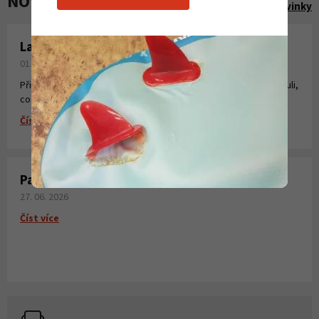
NOVINKY A AKCE
Zobrazit všechny novinky
Laminování pryskyřicí a tkaninou
01. 08. 2026
Připravili jsme pro Vás krátké instruktážní video, kde jsme shrnuli,
co všechno potřebujete k laminování, vytvoření sklolaminátu.
Číst více
Paddleboardy Viking nově v naší nabídce
27. 06. 2026
Číst více