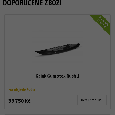
DOPORUČENÉ ZBOŽÍ
DOPRAVA
ZDARMA
Kajak Gumotex Rush 1
Na objednávku
39 750 Kč
Detail produktu