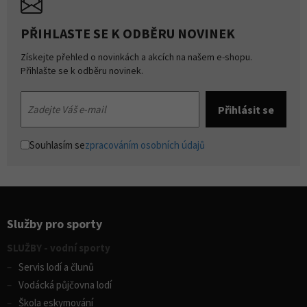
PŘIHLASTE SE K ODBĚRU NOVINEK
Získejte přehled o novinkách a akcích na našem e-shopu.
Přihlašte se k odběru novinek.
Souhlasím se
zpracováním osobních údajů
Služby pro sporty
SLUŽBY - vodní sporty
Servis lodí a člunů
Vodácká půjčovna lodí
Škola eskymování