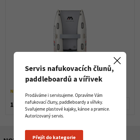
Servis nafukovacích člunů,
Nafukovací člun Aqua Marina Aircat 2,85m DWF
paddleboardů a vířivek
Air Deck
Na objednávku
Prodáváme i servisujeme. Opravíme Vám
nafukovací čluny, paddleboardy a vířivky.
19 000 Kč
Detail produktu
Svařujeme plastové kajaky, kánoe a pramice.
Autorizovaný servis.
Přejít do kategorie