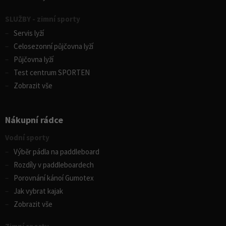
SLUŽBY - zimní sporty
Servis lyží
Celosezonní půjčovna lyží
Půjčovna lyží
Test centrum SPORTEN
Zobrazit vše
Nákupní rádce
Vodní sporty
Výběr pádla na paddleboard
Rozdíly v paddleboardech
Porovnání kánoí Gumotex
Jak vybrat kajak
Zobrazit vše