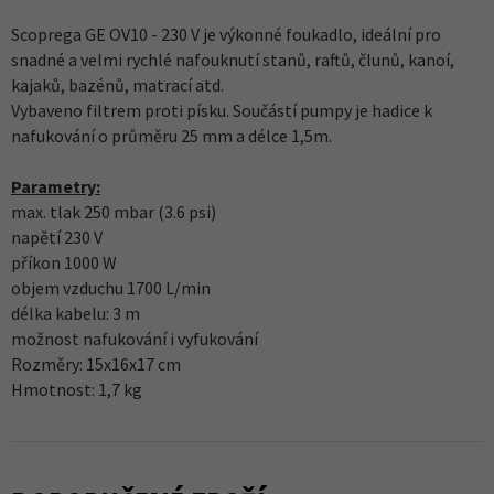
Scoprega GE OV10 - 230 V je výkonné foukadlo, ideální pro
snadné a velmi rychlé nafouknutí stanů, raftů, člunů, kanoí,
kajaků, bazénů, matrací atd.
Vybaveno filtrem proti písku. Součástí pumpy je hadice k
nafukování o průměru 25 mm a délce 1,5m.
Parametry:
max. tlak 250 mbar (3.6 psi)
napětí 230 V
příkon 1000 W
objem vzduchu 1700 L/min
délka kabelu: 3 m
možnost nafukování i vyfukování
Rozměry: 15x16x17 cm
Hmotnost: 1,7 kg