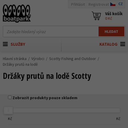
CZ
Přihlásit
Registrovat
Váš košík
0 Kč
HLEDAT
SLUŽBY
KATALOG
Hlavní stránka
Výrobci
Scotty Fishing and Outdoor
Držáky prutů na lodě
Držáky prutů na lodě Scotty
Zobrazit produkty pouze skladem
Kč
Kč