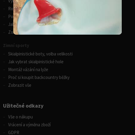
Výběr pádla na paddleboard
Rozdíly v paddleboardech
Porovnání kánoí Gumotex
Jak vybrat kajak
Zobrazit vše
Zimní sporty
Skialpinistické boty, volba velikosti
Jak vybrat skialpinistické hole
Montáž vázání na lyže
Proč si koupit backcountry běžky
Zobrazit vše
Užitečné odkazy
Vše o nákupu
Vrácení a výměna zboží
GDPR