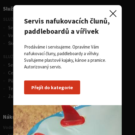
Služby pro sporty
Servis nafukovacích člunů,
SLUŽBY - vodní sporty
Servis lodí a člunů
paddleboardů a vířivek
Vodácká půjčovna lodí
Škola eskymování
Prodáváme i servisujeme. Opravíme Vám
nafukovací čluny, paddleboardy a vířivky.
SLUŽBY - zimní sporty
Svařujeme plastové kajaky, kánoe a pramice.
Servis lyží
Autorizovaný servis.
Celosezonní půjčovna lyží
Půjčovna lyží
Přejít do kategorie
Test centrum SPORTEN
Zobrazit vše
Nákupní rádce
Vodní sporty