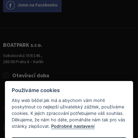
BOATPARK s.r.o.
Sokolovská 359/146 ,
180 00 Praha 8 – Karlín
Otevírací doba
Pondělí
8:00 - 19:00
Používáme cookies
Úterý - Pátek
10:00 - 19:00
Sobota
9:00 - 14:00
Aby web běžel jak má a abychom vám mohli
poskytnout co nejlepší uživatelský zážitek, používáme
+420 284 826 787
cookies. K jejich zpracování potřebujeme váš souhlas.
+420 604 728 042
Děkujeme, že nám ho dáte, pomáháte nám tak pro vás
stránky zlepšovat.
Podrobné nastavení
info@boatpark.cz
www.boatpark.cz
,
www.boatpark.eu