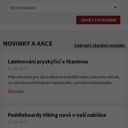
ZRUŠIT FILTROVÁNÍ
NOVINKY A AKCE
Zobrazit všechny novinky
Laminování pryskyřicí a tkaninou
01. 08. 2026
Připravili jsme pro Vás krátké instruktážní video, kde jsme shrnuli,
co všechno potřebujete k laminování, vytvoření sklolaminátu.
Číst více
Paddleboardy Viking nově v naší nabídce
27. 06. 2026