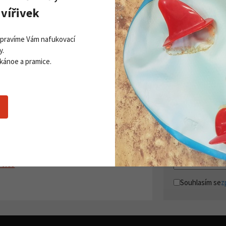
vířivek
Opravíme Vám nafukovací
y.
 kánoe a pramice.
Zobrazit všechny novinky
PŘI
Získej
ddleboardy Viking nově v naší
Přihla
bídce
06. 2026
 více
Souhlasím se
z