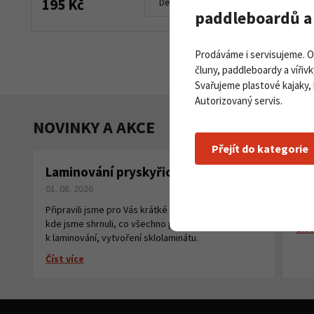
195 Kč
Detail produktu
paddleboardů a 
Prodáváme i servisujeme. 
čluny, paddleboardy a vířivk
Svařujeme plastové kajaky,
Autorizovaný servis.
NOVINKY A AKCE
Přejít do kategorie
Laminování pryskyřicí a tkaninou
Pa
01. 08. 2026
na
27. 
Připravili jsme pro Vás krátké instruktážní video,
kde jsme shrnuli, co všechno potřebujete
Číst
k laminování, vytvoření sklolaminátu.
Číst více