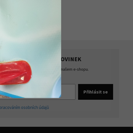
HLASTE SE K ODBĚRU NOVINEK
te přehled o novinkách a akcích na našem e-shopu.
šte se k odběru novinek.
pracováním osobních údajů