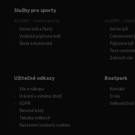
Služby pro sporty
SLUŽBY - vodní sporty
SLUŽBY - zimní
Servis lodí a člunů
Servis lyží
Vodácká půjčovna lodí
Celosezonní p
Škola eskymování
Půjčovna lyží
Test centru
Zobrazit vše
Užitečné odkazy
Boatpark
Vše o nákupu
Kontakt
Vrácení a výměna zboží
O nás
GDPR
Velkoobchod
Slevové kódy
Tabulka velikostí
Nastavení souborů cookies