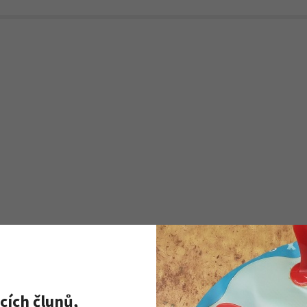
cích člunů,