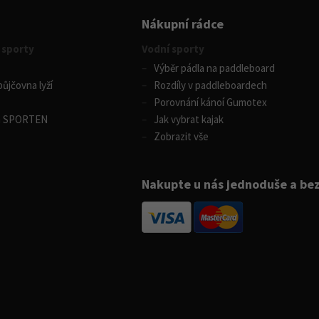
Nákupní rádce
 sporty
Vodní sporty
Výběr pádla na paddleboard
ůjčovna lyží
Rozdíly v paddleboardech
Porovnání kánoí Gumotex
m SPORTEN
Jak vybrat kajak
Zobrazit vše
Nakupte u nás jednoduše a be