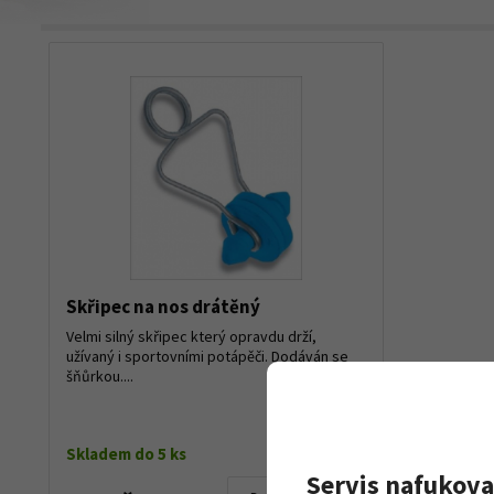
Skřipec na nos drátěný
Velmi silný skřipec který opravdu drží,
užívaný i sportovními potápěči. Dodáván se
šňůrkou....
Skladem do 5 ks
Servis nafukova