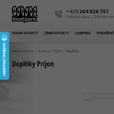
+420
284 826 787
Otevírací doba
Zobrazit ko
|
VODNÍ SPORTY
ZIMNÍ SPORTY
CAMPING
RYBAŘENÍ
Hlavní stránka
Výrobci
Prijon
Doplňky
Doplňky Prijon
Cena
Zobrazit produkty pouze skladem
Kč