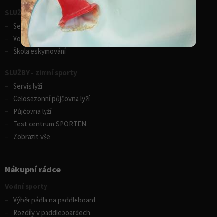
SLUŽBY - vodní sporty
Servis lodí a člunů
Vodácká půjčovna lodí
Škola eskymování
SLUŽBY - zimní sporty
Servis lyží
Celosezonní půjčovna lyží
Půjčovna lyží
Test centrum SPORTEN
Zobrazit vše
Nákupní rádce
Vodní sporty
Výběr pádla na paddleboard
Rozdíly v paddleboardech