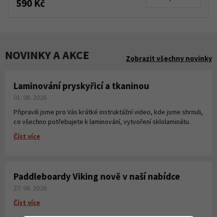
590 Kč
NOVINKY A AKCE
Zobrazit všechny novinky
Laminování pryskyřicí a tkaninou
01. 08. 2026
Připravili jsme pro Vás krátké instruktážní video, kde jsme shrnuli,
co všechno potřebujete k laminování, vytvoření sklolaminátu.
Číst více
Paddleboardy Viking nově v naší nabídce
27. 06. 2026
Číst více