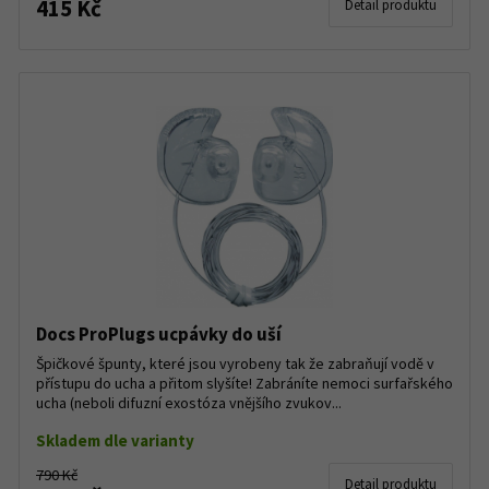
415 Kč
Detail produktu
Docs ProPlugs ucpávky do uší
Špičkové špunty, které jsou vyrobeny tak že zabraňují vodě v
přístupu do ucha a přitom slyšíte! Zabráníte nemoci surfařského
ucha (neboli difuzní exostóza vnějšího zvukov...
Skladem dle varianty
790 Kč
Detail produktu