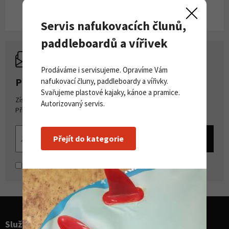
Servis nafukovacích člunů,
paddleboardů a vířivek
Prodáváme i servisujeme. Opravíme Vám
PŘIHLASTE SE K ODBĚRU NOVINEK
nafukovací čluny, paddleboardy a vířivky.
Svařujeme plastové kajaky, kánoe a pramice.
Získejte přehled o novinkách a akcích na našem e-shopu.
Autorizovaný servis.
Přihlašte se k odběru novinek.
Přejít do kategorie
Souhlasím se
zpracováním osobních údajů
Služby pro sporty