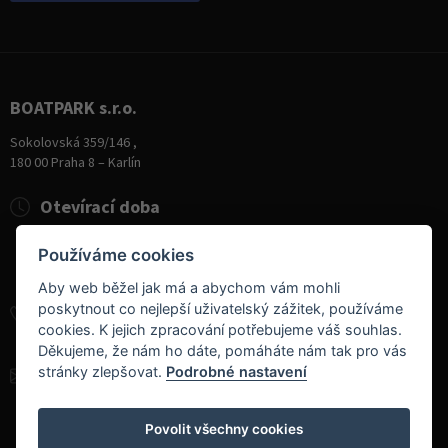
BOATPARK s.r.o.
Sokolovská 359/146 ,
180 00 Praha 8 – Karlín
Otevírací doba
Pondělí
8:00 - 19:00
Používáme cookies
Úterý - Pátek
10:00 - 19:00
Sobota
9:00 - 14:00
Aby web běžel jak má a abychom vám mohli
poskytnout co nejlepší uživatelský zážitek, používáme
+420 284 826 787
cookies. K jejich zpracování potřebujeme váš souhlas.
+420 604 728 042
Děkujeme, že nám ho dáte, pomáháte nám tak pro vás
stránky zlepšovat.
Podrobné nastavení
info@boatpark.cz
www.boatpark.cz
,
www.boatpark.eu
Povolit všechny cookies