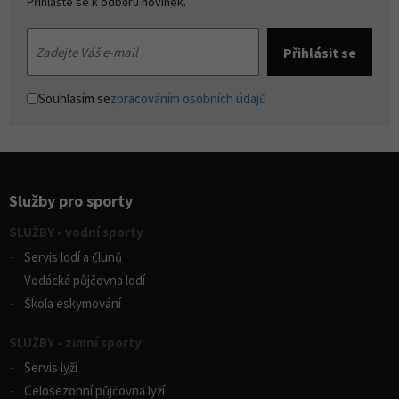
Přihlašte se k odběru novinek.
Souhlasím se
zpracováním osobních údajů
Služby pro sporty
SLUŽBY - vodní sporty
Servis lodí a člunů
Vodácká půjčovna lodí
Škola eskymování
SLUŽBY - zimní sporty
Servis lyží
Celosezonní půjčovna lyží