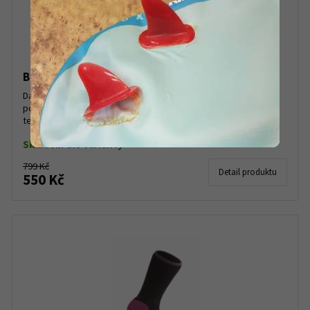
Bridgedale Mountain Women
Dámské extra teplé Bridgedale Mountain Women celofroté
podkolenky pro lyžování a snowboarding. Nestahující, velmi
teplé podkolenky z celofroté příze. Vhodné pro lyžaře za...
Skladem dle varianty
799 Kč
Detail produktu
550 Kč