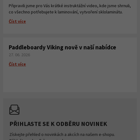
Připravili jsme pro Vás krátké instruktážní video, kde jsme shrnuli,
co všechno potřebujete k laminování, vytvoření sklolaminátu.
Číst více
Paddleboardy Viking nově v naší nabídce
27. 06. 2026
Číst více
PŘIHLASTE SE K ODBĚRU NOVINEK
Získejte přehled o novinkách a akcích na našem e-shopu.