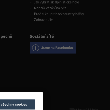
Jak vybrat skialpinistické hole
Montáž vázání na lyže
Proč si koupit backcountry běžky
Zobrazit vše
zpečně
Sociální sítě
Otevírací doba
t všechny cookies