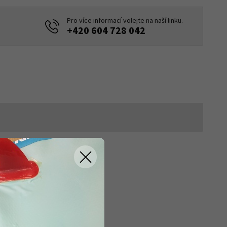
Pro více informací volejte na naší linku.
+420 604 728 042