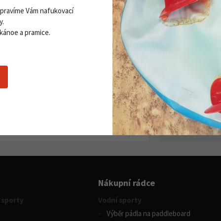
Opravíme Vám nafukovací
y.
 kánoe a pramice.
Zobrazit všechny novinky
PŘI
Získej
ddleboardy Viking nově v naší
Přihla
bídce
06. 2026
 více
Souhlasím se
z
Nákupní rádce
 sporty
Vodní sporty
Výběr pádla na paddleboard