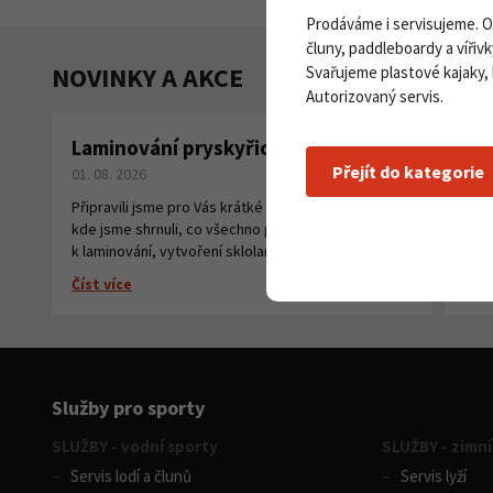
Prodáváme i servisujeme. 
čluny, paddleboardy a vířivk
NOVINKY A AKCE
Svařujeme plastové kajaky,
Autorizovaný servis.
Laminování pryskyřicí a tkaninou
Pa
Přejít do kategorie
01. 08. 2026
na
27. 
Připravili jsme pro Vás krátké instruktážní video,
kde jsme shrnuli, co všechno potřebujete
Číst
k laminování, vytvoření sklolaminátu.
Číst více
Služby pro sporty
SLUŽBY - vodní sporty
SLUŽBY - zimní
Servis lodí a člunů
Servis lyží