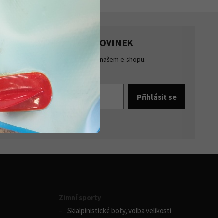
HLASTE SE K ODBĚRU NOVINEK
te přehled o novinkách a akcích na našem e-shopu.
šte se k odběru novinek.
pracováním osobních údajů
Zimní sporty
Skialpinistické boty, volba velikosti