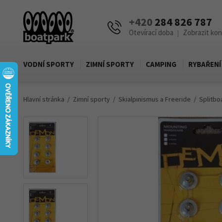
+420
284 826 787
Otevírací doba
Zobrazit ko
|
VODNÍ SPORTY
ZIMNÍ SPORTY
CAMPING
RYBAŘENÍ
Hlavní stránka
Zimní sporty
Skialpinismus a Freeride
Splitbo