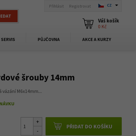
CZ
Přihlásit
Registrovat
LEDAT
Váš košík
0 Kč
SERVIS
PŮJČOVNA
AKCE A KURZY
dové šrouby 14mm
 vázání M6x14mm....
DNÁVKU
PŘIDAT DO KOŠÍKU