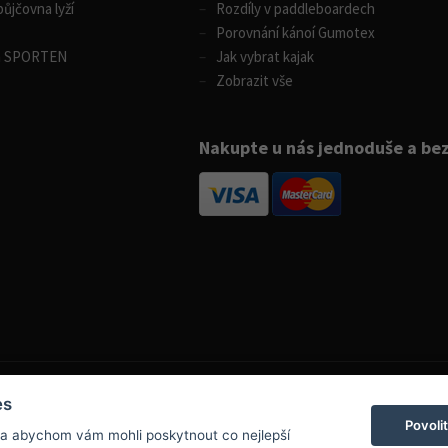
ůjčovna lyží
Rozdíly v paddleboardech
Porovnání kánoí Gumotex
m SPORTEN
Jak vybrat kajak
Zobrazit vše
Nakupte u nás jednoduše a be
es
Povoli
 a abychom vám mohli poskytnout co nejlepší
info@boatpark.cz