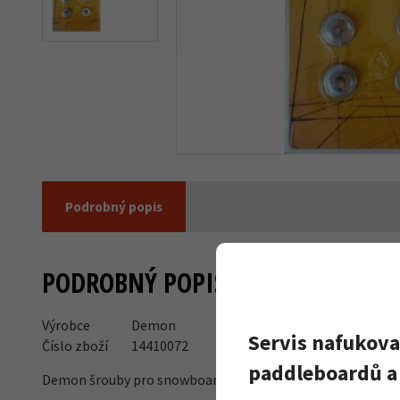
Podrobný popis
PODROBNÝ POPIS
Výrobce
Demon
Servis nafukova
Číslo zboží
14410072
paddleboardů a 
Demon šrouby pro snowboardová vázání M6x14mm.