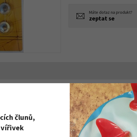
Máte dotaz na produkt?
zeptat se
cích člunů,
vířivek