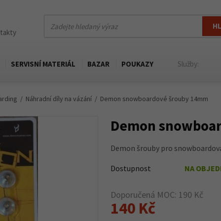
H
ntakty
SERVISNÍ MATERIÁL
BAZAR
POUKAZY
Služby:
arding
Náhradní díly na vázání
Demon snowboardové šrouby 14mm
Demon snowboar
Demon šrouby pro snowboardová
Dostupnost
NA OBJE
Doporučená MOC: 190 Kč
140 Kč