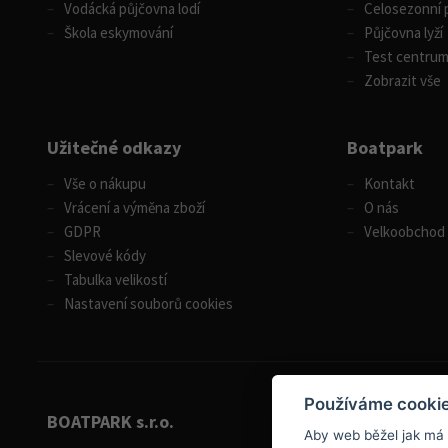
Vodácká půjčovna lodí
Celosezonní p
Škola eskymování
Půjčovna lyží
Test centru
Zobrazit vše
Užitečné odkazy
Boatpark
Vše o nákupu
Kontakt
Vrácení a výměna zboží
O nás
GDPR
Velkoobchod
Slevové kódy
Tabulka velikostí
Nastavení souborů cookies
Používáme cooki
BOATPARK s.r.o.
Aby web běžel jak má
+420 284 826 787