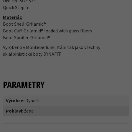
UNI EN ISO 9523
Quick Step In
Materiál:
Boot Shell: Grilamid®
Boot Cuff: Grilamid® loaded with glass fibers
Boot Spoiler: Grilamid®
Vyrobeno v Montebelluně, Itálii tak jako všechny
skialpinistické boty DYNAFIT.
PARAMETRY
Výrobce:
Dynafit
Pohlaví:
žena