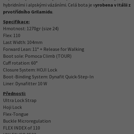
hybridními i alpskými vázáními. Celá bota je v
yrobena v Itálii z
prvotřídního Grilamidu
.
Specifikace:
Hmotnost: 1270gr (size 24)
Flex: 110
Last Width: 104mm
Forward Lean: 11° + Release for Walking
Boot sole: Pomoca Climb (TOUR)
Cuff rotation: 60°
Closure System: HOJI Lock
Boot-Binding System: Dynafit Quick-Step-In
Liner: Dynafitter 10 W
Přednosti:
Ultra Lock Strap
Hoji Lock
Flex-Tongue
Buckle Microregulation
FLEX INDEX of 110