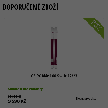
DOPORUČENÉ ZBOŽÍ
DOPRAVA
ZDARMA
G3 ROAMr 100 Swift 22/23
Skladem dle varianty
15 990 Kč
Detail produktu
9 590 Kč