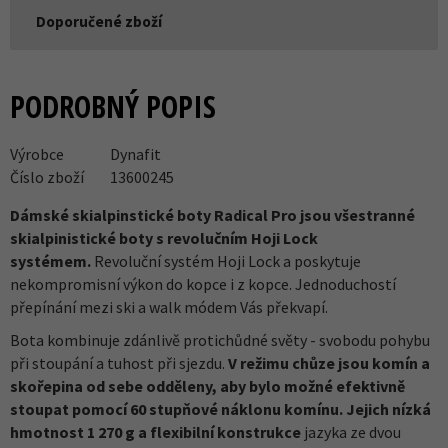
Doporučené zboží
PODROBNÝ POPIS
Výrobce
Dynafit
Číslo zboží
13600245
Dámské skialpinstické boty Radical Pro jsou všestranné
skialpinistické boty s revolučním Hoji Lock
systémem.
Revoluční systém Hoji Lock a poskytuje
nekompromisní výkon do kopce i z kopce. Jednoduchostí
přepínání mezi ski a walk módem Vás překvapí.
Bota kombinuje zdánlivě protichůdné světy - svobodu pohybu
při stoupání a tuhost při sjezdu.
V režimu chůze jsou komín a
skořepina od sebe odděleny, aby bylo možné efektivně
stoupat pomocí 60 stupňové náklonu komínu. Jejich nízká
hmotnost 1 270 g a flexibilní konstrukce
jazyka ze dvou