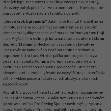
různých high-tech syntetik zajišťuje energeticky úsporný,
přirozený pohyb při chůzi i ve strmém terénu. Nová tepelně
tvarovatelná vložka nabízí stabilitu a pohodlí.
„Jeden krok k přepnutí:“
Jakmile se Radical Pro ocitne na
vrcholu, stane se robustním downhillerem se špičkovým
přenosem síly díky patentovanému zavíracímu systému Hoji
Lock. V lyžařském režimu je bota nastavena na úhel
náklonu
dopředu 11 stupňů
. Mechanismus systému ski-walk je
integrován do kabelového systému spolu s přezkami a
popruhem Ultra Lock. Otočte páčku pomocí jedné ruky a
systém je napnutý. Komín a skořepina se spojí a vytvoří
pozitivně uzamčenou jednotku. Jedinečná funkce na trhu
přesného a efektivního lyžování na nejvyšší úrovni, která byla
běžně k vidění pouze u čistokrevných alpských lyžařských
sjezdových bot.
Popruh Ultra Lock a tři nastavitelné přezky umožňují pevné
upevnění chodidla v botě. To dává flex index 110 i v náročném
sjezdovém terénu. Pro Driving Spoiler navíc zvyšuje výkon z
kopce. Nový Radical Pro je kompatibilní se všemi pinovými,