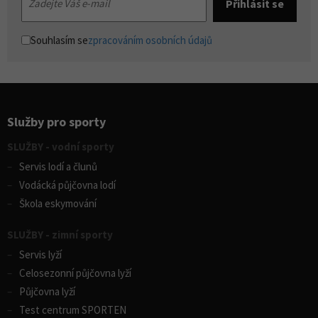
Souhlasím se
zpracováním osobních údajů
Služby pro sporty
SLUŽBY - vodní sporty
Servis lodí a člunů
Vodácká půjčovna lodí
Škola eskymování
SLUŽBY - zimní sporty
Servis lyží
Celosezonní půjčovna lyží
Půjčovna lyží
Test centrum SPORTEN