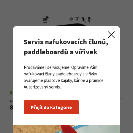
Servis nafukovacích člunů,
paddleboardů a vířivek
Prodáváme i servisujeme. Opravíme Vám
nafukovací čluny, paddleboardy a vířivky.
Vložky do bot Sidas Winter 3D Merino
Svařujeme plastové kajaky, kánoe a pramice.
Autorizovaný servis.
Skladem dle varianty
1 050 Kč
Detail produktu
898 Kč
Přejít do kategorie