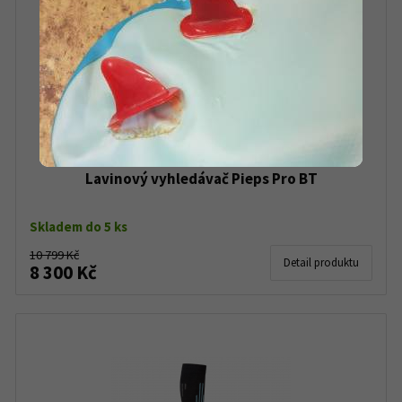
Lavinový vyhledávač Pieps Pro BT
Skladem do 5 ks
10 799 Kč
Detail produktu
8 300 Kč