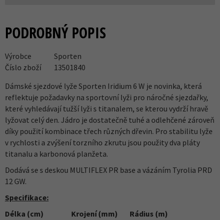
PODROBNÝ POPIS
Výrobce
Sporten
Číslo zboží
13501840
Dámské sjezdové lyže Sporten Iridium 6 W je novinka, která
reflektuje požadavky na sportovní lyži pro náročné sjezdařky,
které vyhledávají tužší lyži s titanalem, se kterou vydrží hravě
lyžovat celý den. Jádro je dostatečně tuhé a odlehčené zároveň
díky použití kombinace třech různých dřevin. Pro stabilitu lyže
v rychlosti a zvýšení torzního zkrutu jsou použity dva pláty
titanalu a karbonová planžeta.
Dodává se s deskou MULTIFLEX PR base a vázáním Tyrolia PRD
12 GW.
Specifikace:
Délka (cm)
Krojení (mm)
Rádius (m)