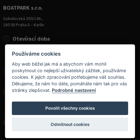
BOATPARK s.r.o.
Sokolovská 359/146 ,
180 00 Praha 8 – Karlín
Otevírací doba
Pondělí
8:00 - 19:00
Používáme cookies
Úterý - Pátek
10:00 - 19:00
Sobota
9:00 - 14:00
Aby web běžel jak má a abychom vám mohli
poskytnout co nejlepší uživatelský zážitek, používáme
+420 284 826 787
cookies. K jejich zpracování potřebujeme váš souhlas.
+420 604 728 042
Děkujeme, že nám ho dáte, pomáháte nám tak pro vás
stránky zlepšovat.
Podrobné nastavení
info@boatpark.cz
www.boatpark.cz
,
www.boatpark.eu
Povolit všechny cookies
Odmítnout cookies