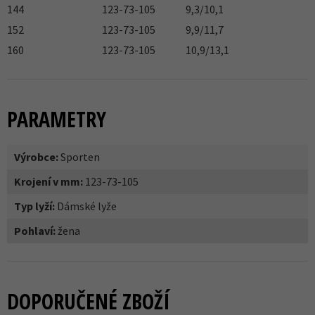
144
123-73-105
9,3/10,1
152
123-73-105
9,9/11,7
160
123-73-105
10,9/13,1
PARAMETRY
Výrobce:
Sporten
Krojení v mm:
123-73-105
Typ lyží:
Dámské lyže
Pohlaví:
žena
DOPORUČENÉ ZBOŽÍ