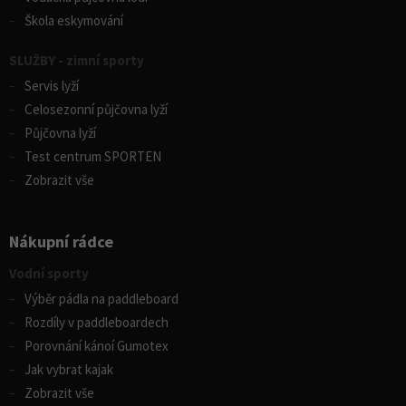
Škola eskymování
SLUŽBY - zimní sporty
Servis lyží
Celosezonní půjčovna lyží
Půjčovna lyží
Test centrum SPORTEN
Zobrazit vše
Nákupní rádce
Vodní sporty
Výběr pádla na paddleboard
Rozdíly v paddleboardech
Porovnání kánoí Gumotex
Jak vybrat kajak
Zobrazit vše