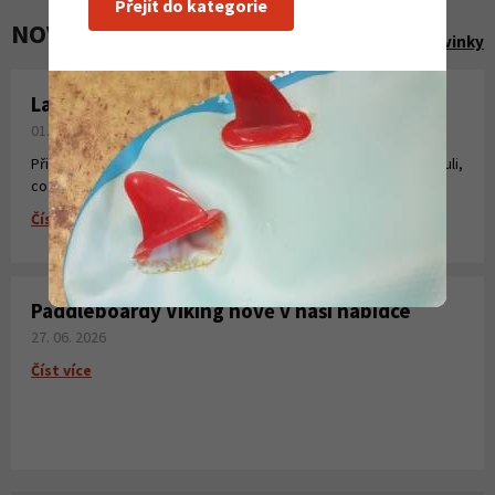
Přejít do kategorie
NOVINKY A AKCE
Zobrazit všechny novinky
Laminování pryskyřicí a tkaninou
01. 08. 2026
Připravili jsme pro Vás krátké instruktážní video, kde jsme shrnuli,
co všechno potřebujete k laminování, vytvoření sklolaminátu.
Číst více
Paddleboardy Viking nově v naší nabídce
27. 06. 2026
Číst více