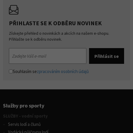
PŘIHLASTE SE K ODBĚRU NOVINEK
Získejte přehled o novinkách a akcích na našem e-shopu.
Přihlašte se k odběru novinek.
Souhlasím se
zpracováním osobních údajů
Služby pro sporty
SLUŽBY - vodní sporty
Servis lodí a člunů
Vodácká půjčovna lodí