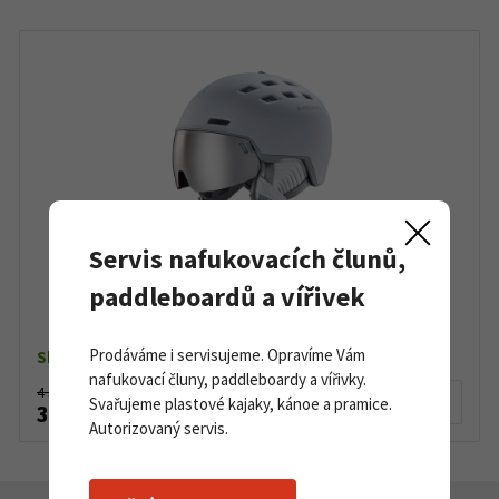
Servis nafukovacích člunů,
paddleboardů a vířivek
Head Rachel grey
Prodáváme i servisujeme. Opravíme Vám
Skladem dle varianty
nafukovací čluny, paddleboardy a vířivky.
4 372 Kč
Detail produktu
Svařujeme plastové kajaky, kánoe a pramice.
3 590 Kč
Autorizovaný servis.