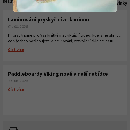
NOVINKY A AKCE
Zobrazit všechny novinky
Laminování pryskyřicí a tkaninou
01. 08. 2026
Připravili jsme pro Vás krátké instruktážní video, kde jsme shrnuli,
co všechno potřebujete k laminování, vytvoření sklolaminátu.
Číst více
Paddleboardy Viking nově v naší nabídce
27. 06. 2026
Číst více