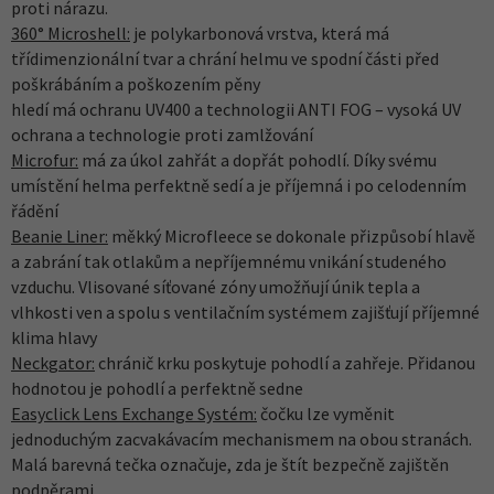
proti nárazu.
360° Microshell:
je polykarbonová vrstva, která má
třídimenzionální tvar a chrání helmu ve spodní části před
poškrábáním a poškozením pěny
hledí má ochranu UV400 a technologii ANTI FOG – vysoká UV
ochrana a technologie proti zamlžování
Microfur:
má za úkol zahřát a dopřát pohodlí. Díky svému
umístění helma perfektně sedí a je příjemná i po celodenním
řádění
Beanie Liner:
měkký Microfleece se dokonale přizpůsobí hlavě
a zabrání tak otlakům a nepříjemnému vnikání studeného
vzduchu. Vlisované síťované zóny umožňují únik tepla a
vlhkosti ven a spolu s ventilačním systémem zajišťují příjemné
klima hlavy
Neckgator:
chránič krku poskytuje pohodlí a zahřeje. Přidanou
hodnotou je pohodlí a perfektně sedne
Easyclick Lens Exchange Systém:
čočku lze vyměnit
jednoduchým zacvakávacím mechanismem na obou stranách.
Malá barevná tečka označuje, zda je štít bezpečně zajištěn
podpěrami,