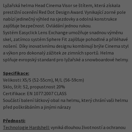
Lyžařská helma Head Cinema Visor se štítem, která získala
prestižní ocenění Red Dot Design Award. Vynikající zorné pole
nabízí jedinečný výhled na sjezdovky a odolná konstrukce
zajišťuje bezpečnost. Ovládání jednou rukou.
Systém Easyclick Lens Exchange umožňuje snadnou výměnu
skel, zatímco systém Sphere Fit zajišťuje pohodlné a přiléhavé
nošení. Díky inovativnímu designu kombinují brýle Cinema styl
a výkon pro dokonalý zážitek ze zimních sportů. Helma
splňuje evropský standard pro lyžařské a snowboardové helmy.
Specifikace:
Velikosti: XS/S (52-55cm), M/L (56-59cm)
Sklo, štít: S2, propustnost 20%
Certifikace: EN 1077:2007 CLASS
Součástí balení látkový obal na helmu, který chrání vaši helmu
před poškrábáním a jinými nárazy
Přednosti:
Technologie Hardshell:
vyniká dlouhou životností a ochranou