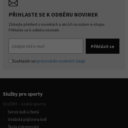
PŘIHLASTE SE K ODBĚRU NOVINEK
Získejte přehled o novinkách a akcích na našem e-shopu.
Přihlašte se k odběru novinek.
Souhlasím se
zpracováním osobních údajů
Služby pro sporty
SLUŽBY - vodní sporty
Servis lodí a člunů
Vodácká půjčovna lodí
Škola eskymování