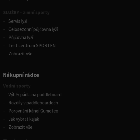
SLUŽBY - zimní sporty
Servis lyží
Celosezonní půjčovna lyží
Půjčovna lyží
Test centrum SPORTEN
Zobrazit vše
Nákupní rádce
Vodní sporty
Výběr pádla na paddleboard
Rozdíly v paddleboardech
Porovnání kánoí Gumotex
Jak vybrat kajak
Zobrazit vše