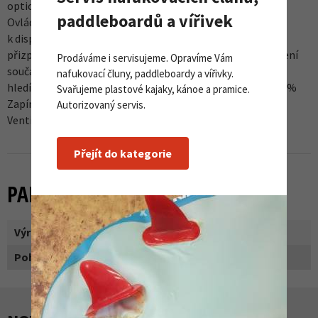
optickému zkreslení
paddleboardů a vířivek
Ovládání jednou rukou
k dispozici jsou různé možnosti hledí, které vám umožní
přizpůsobit se měnícím se povětrnostním podmínkám(není
Prodáváme i servisujeme. Opravíme Vám
součástí dodávky)
nafukovací čluny, paddleboardy a vířivky.
hledí má technologii slunečního filtru: S2, propustnost 20%
Svařujeme plastové kajaky, kánoe a pramice.
Zapínání na přezku s polstrováním proti odření brady
Autorizovaný servis.
Ventilační otvory
Přejít do kategorie
PARAMETRY
Výrobce:
Head
Pohlaví:
žena