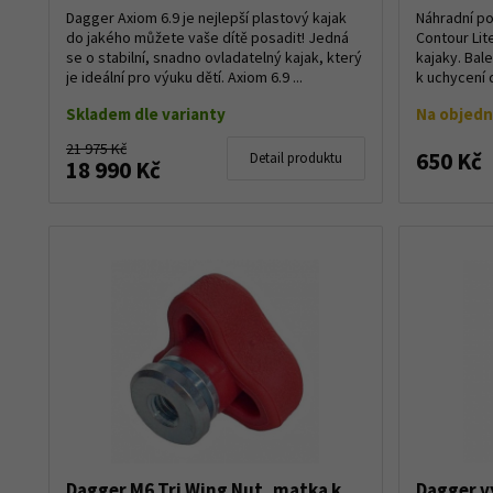
Dagger Axiom 6.9 je nejlepší plastový kajak
Náhradní po
do jakého můžete vaše dítě posadit! Jedná
Contour Lit
se o stabilní, snadno ovladatelný kajak, který
kajaky. Bal
je ideální pro výuku dětí. Axiom 6.9 ...
k uchycení 
Skladem dle varianty
Na objed
21 975 Kč
650 Kč
Detail produktu
18 990 Kč
Dagger M6 Tri Wing Nut, matka k
Dagger v