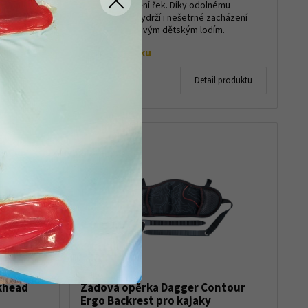
e to
na učení i sjíždění řek. Díky odolnému
 těžší
polyethylenu vydrží i nešetrné zacházení
oproti laminátovým dětským lodím.
Ekonomická ...
Na objednávku
18 975 Kč
 produktu
Detail produktu
16 990 Kč
khead
Zádová opěrka Dagger Contour
Ergo Backrest pro kajaky