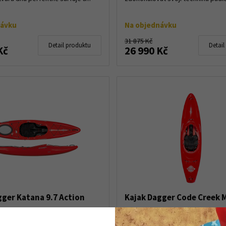
návku
Na objednávku
31 875 Kč
Detail produktu
Detail
Kč
26 990 Kč
gger Katana 9.7 Action
Kajak Dagger Code Creek 
na 9,7 je univerzální kajak na
Dagger Code je zbrusu nový kaja
u i turistiku po řekách, jezerech,
výrazné prohnutí pro jízdu po vln