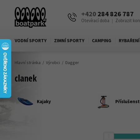
+420
284 826 787
Otevírací doba
Zobrazit ko
|
VODNÍ SPORTY
ZIMNÍ SPORTY
CAMPING
RYBAŘENÍ
Hlavní stránka
Výrobci
Dagger
clanek
Kajaky
Příslušenstv
Cena
Zobrazit produkty pouze skladem