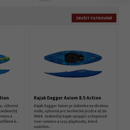
42 900,-
Kč
ZRUŠIT FILTROVÁNÍ
tion
Kajak Dagger Axiom 8.5 Action
u, výborná
Kajak Dagger Axiom je slalomka na divokou
 Jedinečný
vodu, výborná pro technické jezdce až do
unneru a
WW4. Jedinečný kajak spojující schopnosti
řílené k...
river runneru a rysy playboatu, které
nadchno...