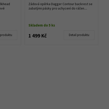
ulkhead
Zádová opěrka Dagger Contour backrest se
tové
zubatými pásky pro uchycení do ráčen....
Skladem do 5 ks
1 499 Kč
 produktu
Detail produktu