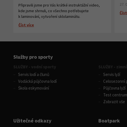
27. 
Připravili jsme pro Vás krátké instruktážní video,
kde jsme shrnuli, co všechno potřebujete
Číst
k laminování, vytvoření sklolaminátu.
Číst více
Služby pro sporty
SLUŽBY - vodní sporty
SLUŽBY - zimní
Servis lodí a člunů
Servis lyží
Vodácká půjčovna lodí
Celosezonní p
Škola eskymování
Půjčovna lyží
Test centru
Zobrazit vše
Užitečné odkazy
Boatpark