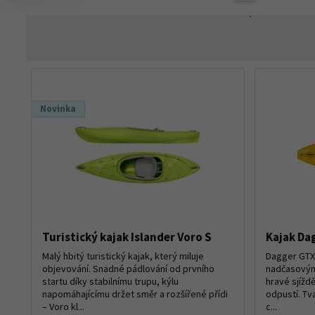
0,-
Kč
Novinka
Turistický kajak Islander Voro S
Kajak Da
Malý hbitý turistický kajak, který miluje
Dagger GTX 8
objevování. Snadné pádlování od prvního
nadčasovým 
startu díky stabilnímu trupu, kýlu
hravé sjížd
napomáhajícímu držet směr a rozšířené přídi
odpustí. Tv
– Voro kl...
c...