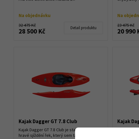
Na objednávku
Na objed
32 475 Kč
23 475 Kč
Detail produktu
28 500 Kč
20 990 
Kajak Dagger GT 7.8 Club
Kajak Da
Kajak Dagger GT 7.8 Club je stabilní kajak pro
Dagger Kata
hravé sjíždění řek, který sem tam i chybičku
divokou vod