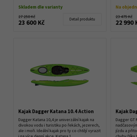
Skladem dle varianty
Na objed
27 250 Kč
23 475 Kč
Detail produktu
23 600 Kč
22 990 
Kajak Dagger Katana 10.4 Action
Kajak Da
Dagger Katana 10,4 je univerzální kajak na
Dagger GT M
divokou vodu i turistiku po řekách, jezerech,
nadčasovým
ale i moři. Ideální kajak pro ty co chtějí vyrazit
jízdu a přit
i na více denní akce. Katana 1...
chyby.Díky t