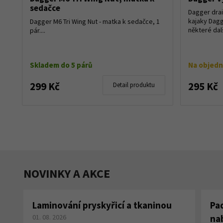
sedačce
Dagger drai
kajaky Dagg
Dagger M6 Tri Wing Nut - matka k sedačce, 1
některé další
pár....
Skladem do 5 párů
Na objed
299 Kč
295 Kč
Detail produktu
NOVINKY A AKCE
Laminování pryskyřicí a tkaninou
Pa
01. 08. 2026
na