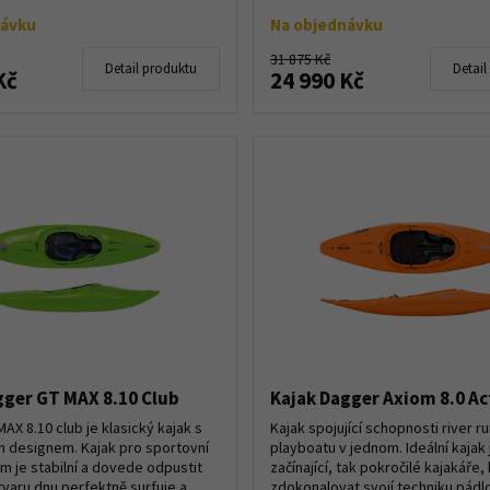
návku
Na objednávku
31 875 Kč
Detail produktu
Detail
Kč
24 990 Kč
gger GT MAX 8.10 Club
Kajak Dagger Axiom 8.0 Ac
AX 8.10 club je klasický kajak s
Kajak spojující schopnosti river r
 designem. Kajak pro sportovní
playboatu v jednom. Ideální kajak 
om je stabilní a dovede odpustit
začínající, tak pokročilé kajakáře, 
varu dnu perfektně surfuje a...
zdokonalovat svojí techniku pádlo