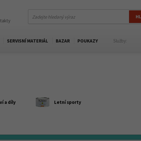
H
ntakty
SERVISNÍ MATERIÁL
BAZAR
POUKAZY
Služby:
í a díly
Letní sporty