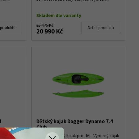
Skladem dle varianty
23 475 Kč
 produktu
Detail produktu
20 990 Kč
M
Dětský kajak Dagger Dynamo 7.4
Club
k, má
ách a ostré
Lety osvědčený kajak pro děti. Výborný kajak