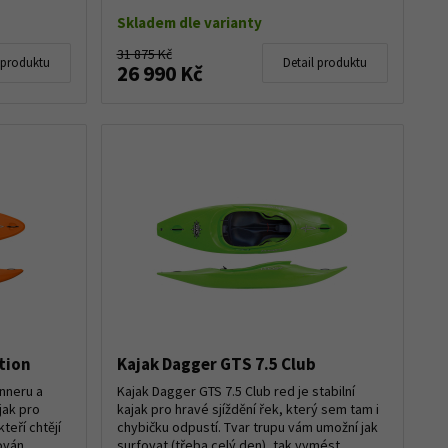
Skladem dle varianty
31 875 Kč
 produktu
Detail produktu
26 990 Kč
tion
Kajak Dagger GTS 7.5 Club
unneru a
Kajak Dagger GTS 7.5 Club red je stabilní
jak pro
kajak pro hravé sjíždění řek, který sem tam i
kteří chtějí
chybičku odpustí. Tvar trupu vám umožní jak
ván...
surfovat (třeba celý den), tak vymést ...