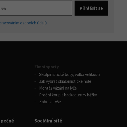
pracováním osobních údajů
Zimní sporty
Skialpinistické boty, volba velikosti
Jak vybrat skialpinistické hole
Montáž vázání na lyže
Proč si koupit backcountry běžky
Zobrazit vše
zpečně
Sociální sítě