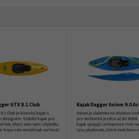
gger GTX 8.1 Club
Kajak Dagger Axiom 9.0 Ac
.1 Club je klasický kajak s
Axiom je slalomka na divokou vod
designem. Stabilní kajak pro
pro technické jezdce až do WW4.
ění řek, který sem tam i chybičku
kajak spojující schopnosti river r
ar trupu vám umožní jak surfovat
rysy playboatu, které nadchnou ost