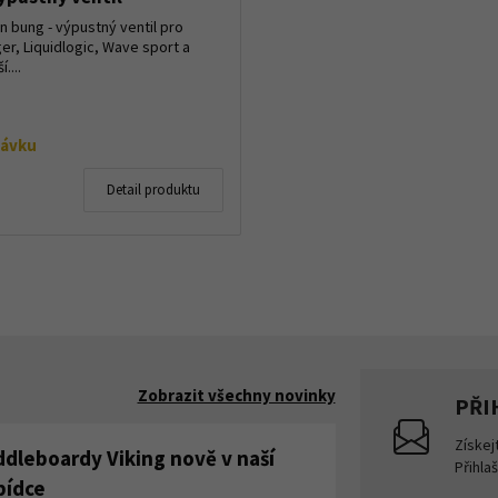
n bung - výpustný ventil pro
er, Liquidlogic, Wave sport a
....
návku
Detail produktu
Zobrazit všechny novinky
PŘI
Získej
ddleboardy Viking nově v naší
Přihla
bídce