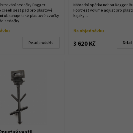
lstrování sedačky Dagger
Náhradní opěrka nohou Dagger B
e creek seat pad pro plastové
Footrest volume adjust pro plas
ení obsahuje také plastové cvočky
kajaky....
do sedačky....
návku
Na objednávku
3 620 Kč
Detail produktu
Detail
ýpustný ventil