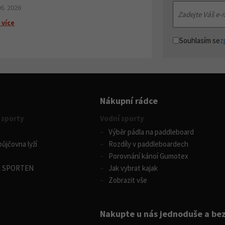
06. 2026
 více
Souhlasím se
z
Nákupní rádce
 sporty
Vodní sporty
Výběr pádla na paddleboard
ůjčovna lyží
Rozdíly v paddleboardech
Porovnání kánoí Gumotex
m SPORTEN
Jak vybrat kajak
Zobrazit vše
Nakupte u nás jednoduše a be