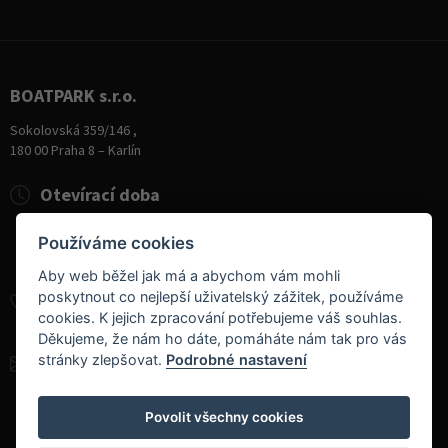
BOATPARK s.r.o.
Sokolovská 359/146 ,
180 00 Praha 8 – Karlín
Otevírací doba
Pondělí
8:00 - 19:00
Používáme cookies
Úterý - Pátek
10:00 - 19:00
Sobota
9:00 - 14:00
Aby web běžel jak má a abychom vám mohli
poskytnout co nejlepší uživatelský zážitek, používáme
+420 284 826 787
cookies. K jejich zpracování potřebujeme váš souhlas.
+420 604 728 042
Děkujeme, že nám ho dáte, pomáháte nám tak pro vás
stránky zlepšovat.
Podrobné nastavení
info@boatpark.cz
www.boatpark.cz
,
www.boatpark.eu
Povolit všechny cookies