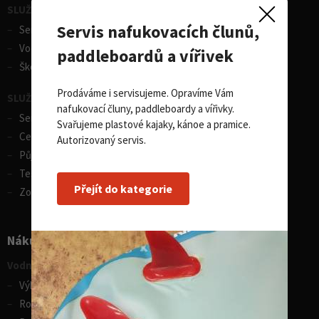
SLUŽBY - vodní sporty
Servis nafukovacích člunů,
Servis lodí a člunů
Vodácká půjčovna lodí
paddleboardů a vířivek
Škola eskymování
Prodáváme i servisujeme. Opravíme Vám
SLUŽBY - zimní sporty
nafukovací čluny, paddleboardy a vířivky.
Servis lyží
Svařujeme plastové kajaky, kánoe a pramice.
Celosezonní půjčovna lyží
Autorizovaný servis.
Půjčovna lyží
Test centrum SPORTEN
Přejít do kategorie
Zobrazit vše
Nákupní rádce
Vodní sporty
Výběr pádla na paddleboard
Rozdíly v paddleboardech