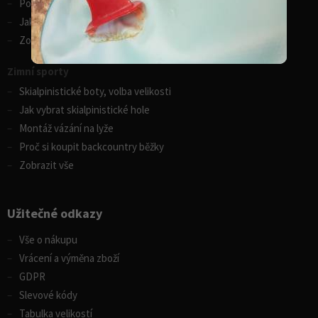
Porovnání kánoí Gumotex
Jak vybrat kajak
Zobrazit vše
Zimní sporty
Skialpinistické boty, volba velikosti
Jak vybrat skialpinistické hole
Montáž vázání na lyže
Proč si koupit backcountry běžky
Zobrazit vše
Užitečné odkazy
Vše o nákupu
Vrácení a výměna zboží
GDPR
Slevové kódy
Tabulka velikostí