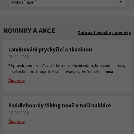
NOVINKY A AKCE
Zobrazit všechny novinky
Laminování pryskyřicí a tkaninou
01. 08. 2026
Připravili jsme pro Vás krátké instruktážní video, kde jsme shrnuli,
co všechno potřebujete k laminování, vytvoření sklolaminátu.
Číst více
Paddleboardy Viking nově v naší nabídce
27. 06. 2026
Číst více