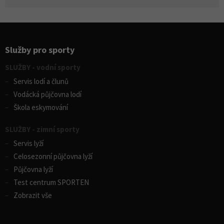
Služby pro sporty
SLUŽBY - vodní sporty
Servis lodí a člunů
Vodácká půjčovna lodí
Škola eskymování
SLUŽBY - zimní sporty
Servis lyží
Celosezonní půjčovna lyží
Půjčovna lyží
Test centrum SPORTEN
Zobrazit vše