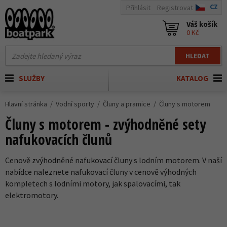
CZ
Přihlásit
Registrovat
Váš košík
0 Kč
HLEDAT
SLUŽBY
KATALOG
Hlavní stránka
Vodní sporty
Čluny a pramice
Čluny s motorem
Čluny s motorem - zvýhodněné sety
nafukovacích člunů
Cenově zvýhodněné nafukovací čluny s lodním motorem. V naší
nabídce naleznete nafukovací čluny v cenově výhodných
kompletech s lodními motory, jak spalovacími, tak
elektromotory.