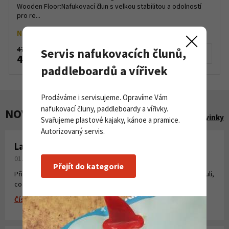
Wooden Floor:Nafukovací člun s velkou stabilitou a odolností
pro re...
Na objednávku
47 590 Kč
Servis nafukovacích člunů,
Detail produktu
41 900 Kč
paddleboardů a vířivek
Prodáváme i servisujeme. Opravíme Vám
nafukovací čluny, paddleboardy a vířivky.
NOVINKY A AKCE
Zobrazit všechny novinky
Svařujeme plastové kajaky, kánoe a pramice.
Autorizovaný servis.
Laminování pryskyřicí a tkaninou
01. 08. 2026
Přejít do kategorie
Připravili jsme pro Vás krátké instruktážní video, kde jsme shrnuli,
co všechno potřebujete k laminování, vytvoření sklolaminátu.
Číst více