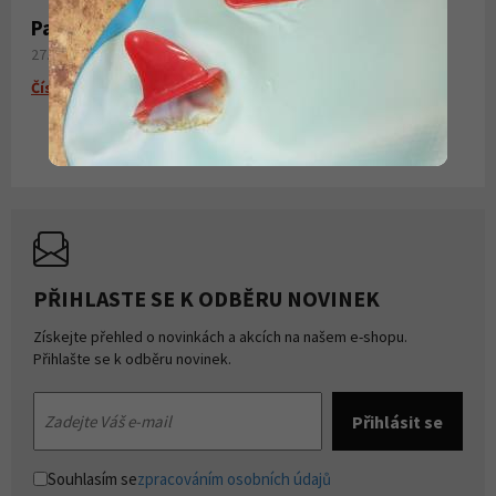
Paddleboardy Viking nově v naší nabídce
27. 06. 2026
Číst více
PŘIHLASTE SE K ODBĚRU NOVINEK
Získejte přehled o novinkách a akcích na našem e-shopu.
Přihlašte se k odběru novinek.
Souhlasím se
zpracováním osobních údajů