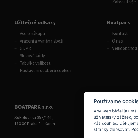
Zobrazit vše
Užitečné odkazy
Boatpark
Vše o nákupu
Kontakt
Vrácení a výměna zboží
O nás
GDPR
Velkoobchod
Slevové kódy
Tabulka velikostí
Nastavení souborů cookies
Používáme cooki
BOATPARK s.r.o.
Aby web běžel jak má
+420 284 826 787
Sokolovská 359/146 ,
uživatelský zážitek, 
+420 604 728 042
180 00 Praha 8 – Karlín
váš souhlas. Děkujem
stránky zlepšovat.
Pod