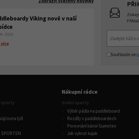
Zobrazit všechny novinky
PŘI
Získej
ddleboardy Viking nově v naší
Přihla
bídce
06. 2026
 více
Souhlasím se
z
Nákupní rádce
 sporty
Vodní sporty
Výběr pádla na paddleboard
ůjčovna lyží
Rozdíly v paddleboardech
Porovnání kánoí Gumotex
m SPORTEN
Jak vybrat kajak