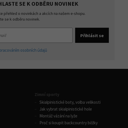
HLASTE SE K ODBĚRU NOVINEK
te přehled o novinkách a akcích na našem e-shopu.
šte se k odběru novinek.
pracováním osobních údajů
Zimní sporty
Skialpinistické boty, volba velikosti
Jak vybrat skialpinistické hole
Montáž vázání na lyže
Proč si koupit backcountry běžky