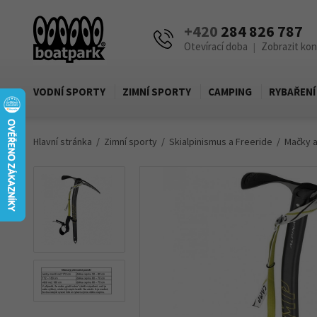
+420
284 826 787
Otevírací doba
Zobrazit ko
|
VODNÍ SPORTY
ZIMNÍ SPORTY
CAMPING
RYBAŘENÍ
Hlavní stránka
Zimní sporty
Skialpinismus a Freeride
Mačky a