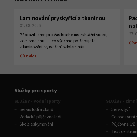
Laminování pryskyřicí a tkaninou
Pa
01. 08. 2026
na
27. 
Připravili jsme pro Vás krátké instruktážní video,
kde jsme shrnuli, co všechno potřebujete
Číst
k laminování, vytvoření sklolaminátu.
Číst více
Služby pro sporty
SLUŽBY - vodní sporty
SLUŽBY - zimní
Servis lodí a člunů
Servis lyží
Vodácká půjčovna lodí
Celosezonní p
Škola eskymování
Půjčovna lyží
Test centru