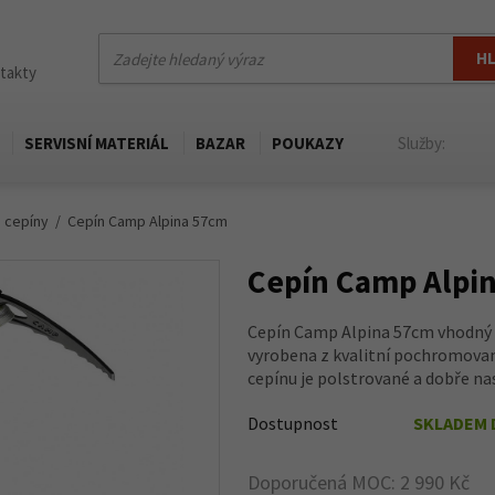
H
ntakty
SERVISNÍ MATERIÁL
BAZAR
POUKAZY
Služby:
 cepíny
Cepín Camp Alpina 57cm
Cepín Camp Alpi
Cepín Camp Alpina 57cm vhodný p
vyrobena z kvalitní pochromované
cepínu je polstrované a dobře nast
Dostupnost
SKLADEM 
Doporučená MOC: 2 990 Kč