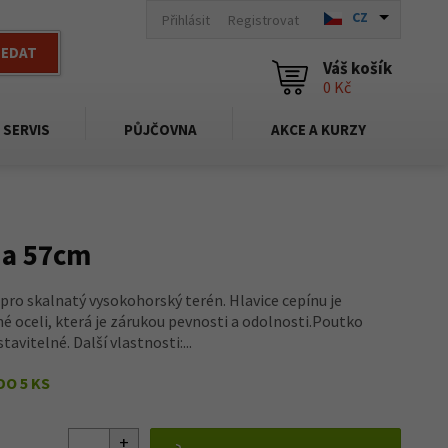
CZ
Přihlásit
Registrovat
LEDAT
Váš košík
0 Kč
SERVIS
PŮJČOVNA
AKCE A KURZY
na 57cm
ro skalnatý vysokohorský terén. Hlavice cepínu je
 oceli, která je zárukou pevnosti a odolnosti.Poutko
avitelné. Další vlastnosti:...
DO 5 KS