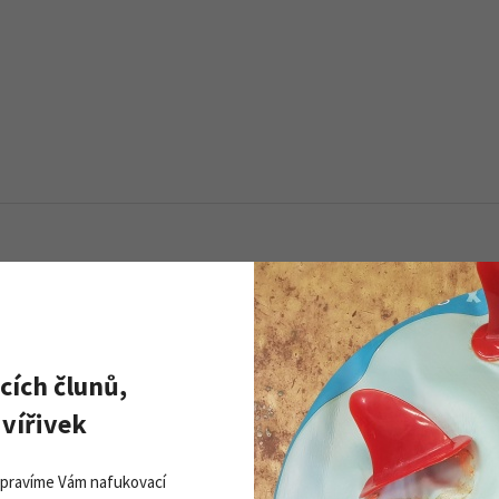
Pohlaví:
unisex
cích člunů,
vířivek
Opravíme Vám nafukovací