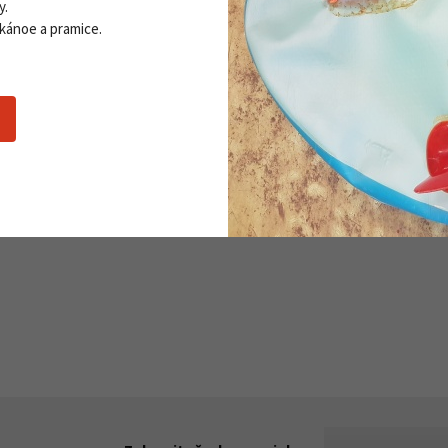
y.
 kánoe a pramice.