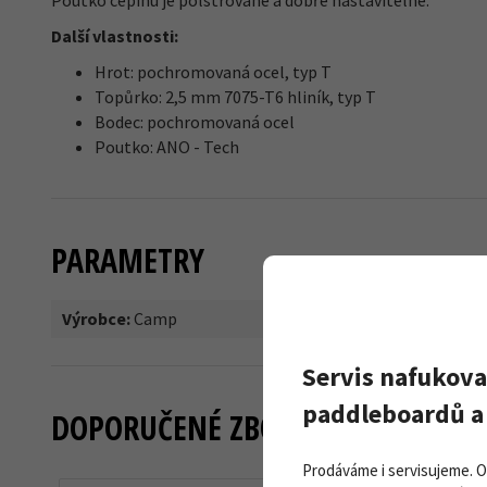
Poutko cepínu je polstrované a dobře nastavitelné.
Další vlastnosti:
Hrot: pochromovaná ocel, typ T
Topůrko: 2,5 mm 7075-T6 hliník, typ T
Bodec: pochromovaná ocel
Poutko: ANO - Tech
PARAMETRY
Výrobce:
Camp
Servis nafukova
paddleboardů a 
DOPORUČENÉ ZBOŽÍ
Prodáváme i servisujeme. 