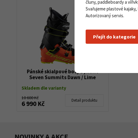
čluny, paddleboardy a vířivk
Svařujeme plastové kajaky,
Autorizovaný servis.
Přejít do kategorie
Pánské skialpové boty Dynafit
Seven Summits Dawn / Lime
Punch
Skladem dle varianty
10 600 Kč
Detail produktu
6 990 Kč
NOVINKY A AKCE