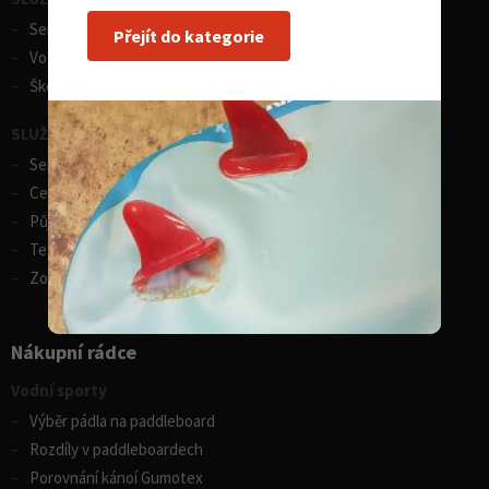
Servis lodí a člunů
Přejít do kategorie
Vodácká půjčovna lodí
Škola eskymování
SLUŽBY - zimní sporty
Servis lyží
Celosezonní půjčovna lyží
Půjčovna lyží
Test centrum SPORTEN
Zobrazit vše
Nákupní rádce
Vodní sporty
Výběr pádla na paddleboard
Rozdíly v paddleboardech
Porovnání kánoí Gumotex