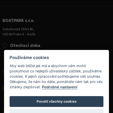
BOATPARK s.r.o.
Sokolovská 359/146 ,
180 00 Praha 8 – Karlín
Otevírací doba
Pondělí
8:00 - 19:00
Používáme cookies
Úterý - Pátek
10:00 - 19:00
Sobota
9:00 - 14:00
Aby web běžel jak má a abychom vám mohli
poskytnout co nejlepší uživatelský zážitek, používáme
+420 284 826 787
cookies. K jejich zpracování potřebujeme váš souhlas.
+420 604 728 042
Děkujeme, že nám ho dáte, pomáháte nám tak pro vás
stránky zlepšovat.
Podrobné nastavení
info@boatpark.cz
www.boatpark.cz
,
www.boatpark.eu
Povolit všechny cookies