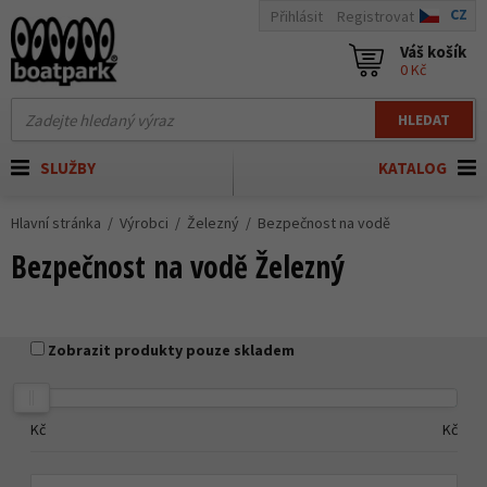
CZ
Přihlásit
Registrovat
Váš košík
0 Kč
HLEDAT
SLUŽBY
KATALOG
Hlavní stránka
Výrobci
Železný
Bezpečnost na vodě
Bezpečnost na vodě Železný
Zobrazit produkty pouze skladem
Kč
Kč