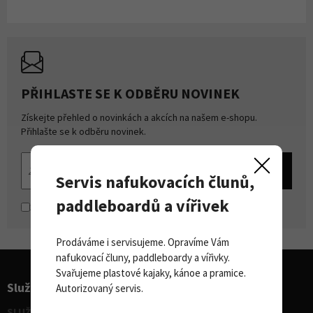
PŘIHLASTE SE K ODBĚRU NOVINEK
Získejte přehled o novinkách a akcích na našem e-shopu.
Přihlašte se k odběru novinek.
Servis nafukovacích člunů,
paddleboardů a vířivek
Souhlasím se
zpracováním osobních údajů
Prodáváme i servisujeme. Opravíme Vám
nafukovací čluny, paddleboardy a vířivky.
Svařujeme plastové kajaky, kánoe a pramice.
Služby pro sporty
Autorizovaný servis.
SLUŽBY - vodní sporty