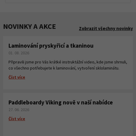
NOVINKY A AKCE
Zobrazit všechny novinky
Laminování pryskyřicí a tkaninou
01. 08. 2026
Připravili jsme pro Vás krátké instruktážní video, kde jsme shrnuli,
co všechno potřebujete k laminování, vytvoření sklolaminátu.
Číst více
Paddleboardy Viking nově v naší nabídce
27. 06. 2026
Číst více