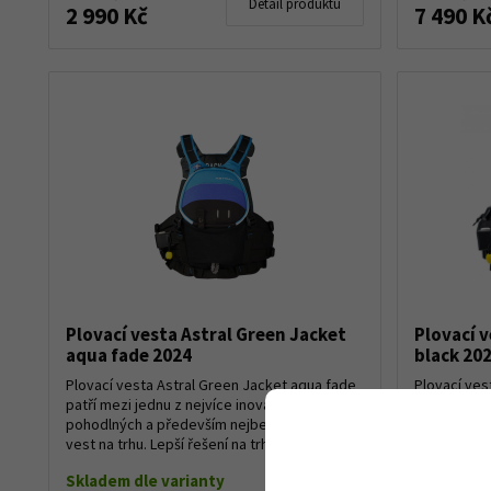
Detail produktu
2 990 Kč
7 490 K
Plovací vesta Astral Green Jacket
Plovací v
aqua fade 2024
black 20
Plovací vesta Astral Green Jacket aqua fade
Plovací ves
patří mezi jednu z nejvíce inovativních,
black patří 
pohodlných a především nejbezpečnějších
pohodlných
vest na trhu. Lepší řešení na trhu nenajdete....
vest na trhu
Skladem dle varianty
Skladem d