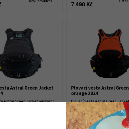
Detail produktu
Detail
č
7 490 Kč
esta Astral Green Jacket
Plovací vesta Astral Gree
24
orange 2024
ta Astral Green Jacket midnight
Plovací vesta Astral Green Jacket
mezi jednu z nejvíce inovativních,
orange patří mezi jednu z nejvíce
 a především nejbezpečnějších
inovativních, pohodlných a přede
. Lepší řešení na trhu nenaj...
nejbezpečnějších vest na trhu. Lep
trhu nenajdet...
le varianty
Skladem dle varianty