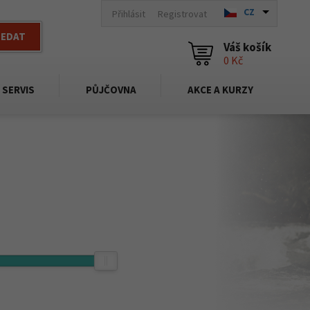
CZ
Přihlásit
Registrovat
LEDAT
Váš košík
0 Kč
SERVIS
PŮJČOVNA
AKCE A KURZY
7 490,-
Kč