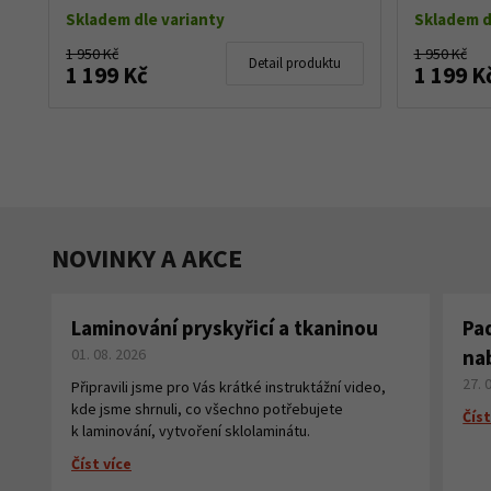
Skladem dle varianty
Skladem d
1 950 Kč
1 950 Kč
Detail produktu
1 199 Kč
1 199 K
NOVINKY A AKCE
Laminování pryskyřicí a tkaninou
Pa
01. 08. 2026
na
27. 
Připravili jsme pro Vás krátké instruktážní video,
kde jsme shrnuli, co všechno potřebujete
Číst
k laminování, vytvoření sklolaminátu.
Číst více