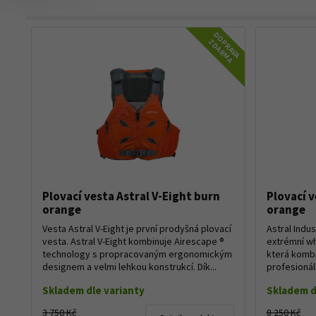
DOPRAVA
ZDARMA
Plovací vesta Astral V-Eight burn
Plovací v
orange
orange
Vesta Astral V-Eight je první prodyšná plovací
Astral Indus
vesta. Astral V-Eight kombinuje Airescape ®
extrémní wh
technology s propracovaným ergonomickým
která kombi
designem a velmi lehkou konstrukcí. Dík...
profesionál
Díky kons...
Skladem dle varianty
Skladem d
3 750 Kč
8 250 Kč