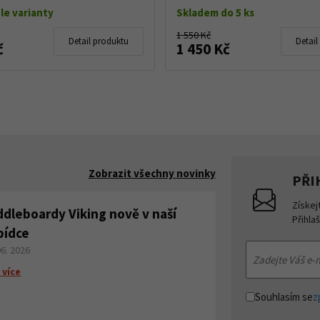
le varianty
Skladem do 5 ks
1 550 Kč
Detail produktu
Detail
č
1 450 Kč
Zobrazit všechny novinky
PŘI
Získej
ddleboardy Viking nově v naší
Přihla
bídce
06. 2026
 více
Souhlasím se
z