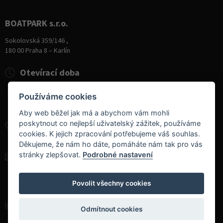
BOATPARK s.r.o.
Sokolovská 359/146 ,
180 00 Praha 8 – Karlín
Otevírací doba
Pondělí
8:00 - 19:00
Používáme cookies
Úterý - Pátek
10:00 - 19:00
Sobota
9:00 - 14:00
Aby web běžel jak má a abychom vám mohli
poskytnout co nejlepší uživatelský zážitek, používáme
+420 284 826 787
cookies. K jejich zpracování potřebujeme váš souhlas.
+420 604 728 042
Děkujeme, že nám ho dáte, pomáháte nám tak pro vás
stránky zlepšovat.
Podrobné nastavení
info@boatpark.cz
www.boatpark.cz
,
www.boatpark.eu
Povolit všechny cookies
Odmítnout cookies