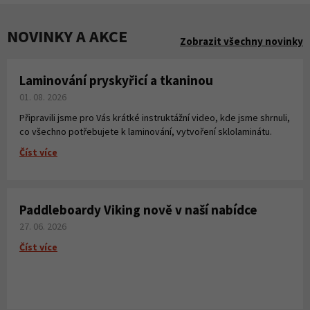
NOVINKY A AKCE
Zobrazit všechny novinky
Laminování pryskyřicí a tkaninou
01. 08. 2026
Připravili jsme pro Vás krátké instruktážní video, kde jsme shrnuli,
co všechno potřebujete k laminování, vytvoření sklolaminátu.
Číst více
Paddleboardy Viking nově v naší nabídce
27. 06. 2026
Číst více