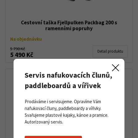
Cestovní taška Fjellpulken Packbag 200 s
ramenními popruhy
Na objednávku
5 790 Kč
Detail produktu
5 490 Kč
Servis nafukovacích člunů,
paddleboardů a vířivek
Prodáváme i servisujeme. Opravíme Vám
nafukovací čluny, paddleboardy a vířivky.
Svařujeme plastové kajaky, kánoe a pramice.
Autorizovaný servis.