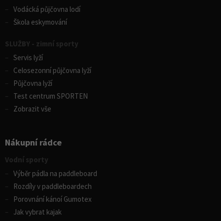
Vodácká půjčovna lodí
Škola eskymování
SLUŽBY - zimní sporty
Servis lyží
Celosezonní půjčovna lyží
Půjčovna lyží
Test centrum SPORTEN
Zobrazit vše
Nákupní rádce
Vodní sporty
Výběr pádla na paddleboard
Rozdíly v paddleboardech
Porovnání kánoí Gumotex
Jak vybrat kajak