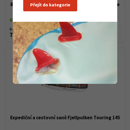
Backcountry boty Crispi Futura XP brown orange
Přejít do kategorie
25/26
Skladem dle varianty
8 690 Kč
Detail produktu
7 290 Kč
Expediční a cestovní saně Fjellpulken Touring 145