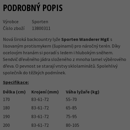
PODROBNÝ POPIS
Výrobce
Sporten
Číslo zboží
13800311
Nová široká backcountry lyže
Sporten Wanderer MgE
s
lisovaným protismykem (šupinami) pro náročný terén. Díky
ocelovým hranám si poradí s ledem i hlubokým sněhem.
Sendvič dřevěného jádra složeného z mnoha lamel výběrového
dřeva. O pevnost se starají vrstvy sklolaminátů. Spolehlivý
společník do těžkých podmínek.
Specifikace:
Délka (cm)
Krojení (mm)
Váha lyžaře (kg)
170
83-61-72
55-70
180
83-61-72
65-85
190
83-61-72
75-95
200
83-61-72
80-105