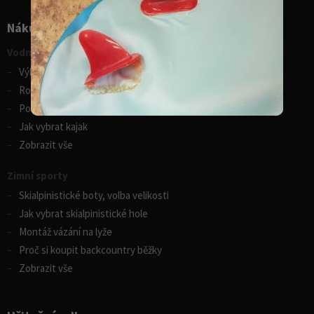
Nákupní rádce
Vodní sporty
Výběr pádla na paddleboard
Rozdíly v paddleboardech
Porovnání kánoí Gumotex
Jak vybrat kajak
Zobrazit vše
Zimní sporty
Skialpinistické boty, volba velikosti
Jak vybrat skialpinistické hole
Montáž vázání na lyže
Proč si koupit backcountry běžky
Zobrazit vše