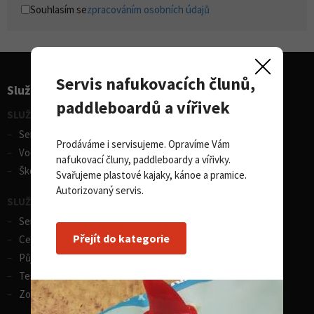
Souhlasím se
zpracováním osobních údajů
Servis nafukovacích člunů,
Služby pro sporty
paddleboardů a vířivek
SLUŽBY - vodní sporty
Servis lodí a člunů
Prodáváme i servisujeme. Opravíme Vám
Vodácká půjčovna lodí
nafukovací čluny, paddleboardy a vířivky.
Škola eskymování
Svařujeme plastové kajaky, kánoe a pramice.
Autorizovaný servis.
SLUŽBY - zimní sporty
Servis lyží
Přejít do kategorie
Celosezonní půjčovna lyží
Půjčovna lyží
Test centrum SPORTEN
Zobrazit vše