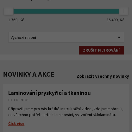
1 760,-
Kč
36 400,-
Kč
ZRUŠIT FILTROVÁNÍ
NOVINKY A AKCE
Zobrazit všechny novinky
Laminování pryskyřicí a tkaninou
01. 08. 2026
Připravili jsme pro Vás krátké instruktážní video, kde jsme shrnuli,
co všechno potřebujete k laminování, vytvoření sklolaminátu.
Číst více