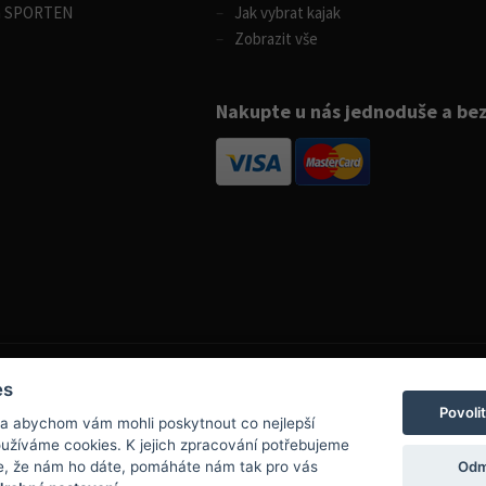
m SPORTEN
Jak vybrat kajak
Zobrazit vše
Nakupte u nás jednoduše a be
es
Povoli
 a abychom vám mohli poskytnout co nejlepší
info@boatpark.cz
používáme cookies. K jejich zpracování potřebujeme
www.boatpark.cz
,
www.boatpark.eu
Odm
e, že nám ho dáte, pomáháte nám tak pro vás