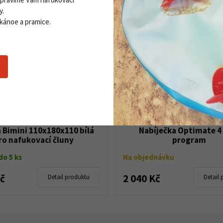
y.
 kánoe a pramice.
a Bimini 110x180x110 bílá
Nabíječka Optimate 4
ro nafukovací čluny
program
o 5 ks
Na objednávku
Kč
2 040 Kč
Detail produktu
Detail 