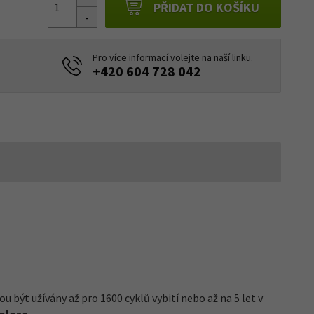
PŘIDAT DO KOŠÍKU
Pro více informací volejte na naší linku.
+420 604 728 042
 být užívány až pro 1600 cyklů vybití nebo až na 5 let v