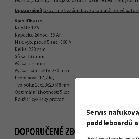
režimu „Standby". Tak jako ostatní baterie Leaftron, jsou 
Upozornění!
Uzavřené bezúdržbové akumulátorové baterie 
Specifikace:
Napětí: 12 V
Kapacita 20hod.: 59 Ah
Max. vyb. proud 5 sec.: 660 A
Délka: 228 mm
Šířka: 137 mm
Výška: 210 mm
Výška s kontakty: 230 mm
Hmotnost: 17,7 kg
Typ pólu: 18x13x20 M8 mm
Optimální životnost: 5 let
Použití: cyklický provoz
Servis nafukova
paddleboardů a 
DOPORUČENÉ ZBOŽÍ
Prodáváme i servisujeme. 