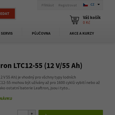
CZ
Přihlásit
Registrovat
LEDAT
Váš košík
0 Kč
SERVIS
PŮJČOVNA
AKCE A KURZY
ron LTC12-55 (12 V/55 Ah)
 V 55 Ah) je vhodný pro všchny typy lodních
2-55 mohou být užívány až pro 1600 cyklů vybití nebo až
ko ostatní baterie Leaftron, jsou i tyto...
DNÁVKU