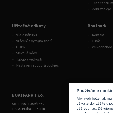
Test centru
Zobrazit vše
Užitečné odkazy
Boatpark
Vše o nákupu
Kontakt
Vrácení a výměna zboží
O nás
GDPR
Velkoobchod
Slevové kódy
Tabulka velikostí
Nastavení souborů cookies
Používáme cooki
BOATPARK s.r.o.
Aby web běžel jak má
+420 284 826 787
Sokolovská 359/146 ,
uživatelský zážitek, 
+420 604 728 042
180 00 Praha 8 – Karlín
váš souhlas. Děkujem