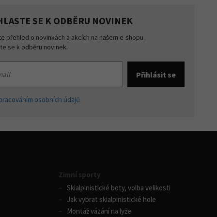
HLASTE SE K ODBĚRU NOVINEK
te přehled o novinkách a akcích na našem e-shopu.
šte se k odběru novinek.
pracováním osobních údajů
Zimní sporty
Skialpinistické boty, volba velikosti
Jak vybrat skialpinistické hole
Montáž vázání na lyže