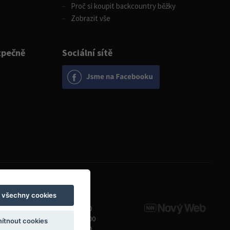
Proč si koupit backcountry běžky
Zobrazit vše
zpečně
Sociální sítě
Otevírací doba
t všechny cookies
Pondělí
8:00 - 19:00
Úterý - Pátek
10:00 - 19:00
ítnout cookies
Sobota
9:00 - 14:00