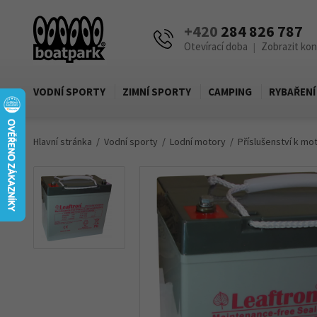
+420
284 826 787
Otevírací doba
Zobrazit ko
|
VODNÍ SPORTY
ZIMNÍ SPORTY
CAMPING
RYBAŘENÍ
Hlavní stránka
Vodní sporty
Lodní motory
Příslušenství k m