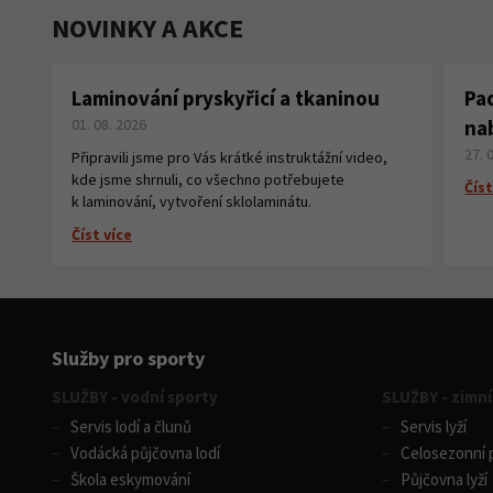
NOVINKY A AKCE
Laminování pryskyřicí a tkaninou
Pa
01. 08. 2026
na
27. 
Připravili jsme pro Vás krátké instruktážní video,
kde jsme shrnuli, co všechno potřebujete
Číst
k laminování, vytvoření sklolaminátu.
Číst více
Služby pro sporty
SLUŽBY - vodní sporty
SLUŽBY - zimní
Servis lodí a člunů
Servis lyží
Vodácká půjčovna lodí
Celosezonní p
Škola eskymování
Půjčovna lyží