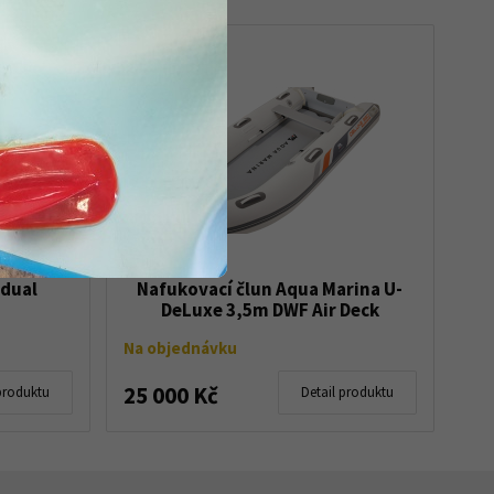
 dual
Nafukovací člun Aqua Marina U-
DeLuxe 3,5m DWF Air Deck
Na objednávku
25 000 Kč
produktu
Detail produktu