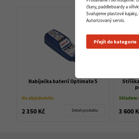
čluny, paddleboardy a vířivk
Svařujeme plastové kajaky,
Autorizovaný servis.
Přejít do kategorie
Nabíječka baterií Optimate 5
Stříšk
p
Na objednávku
Skladem d
2 350 Kč
3 600 
Detail produktu