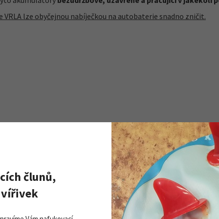
i tyto akumulátory
bezúdržbové, uzavřené a pracující v jakékoli 
VRLA lze obyčejnou nabíječkou na autobaterie snadno zničit.
cích člunů,
vířivek
Opravíme Vám nafukovací