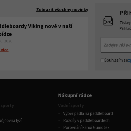
Zobrazit všechny novinky
PŘI
Získej
ddleboardy Viking nově v naší
Přihla
bídce
06. 2026
 více
Souhlasím se
z
Nákupní rádce
 sporty
Vodní sporty
Výběr pádla na paddleboard
ůjčovna lyží
Rozdíly v paddleboardech
Porovnání kánoí Gumotex