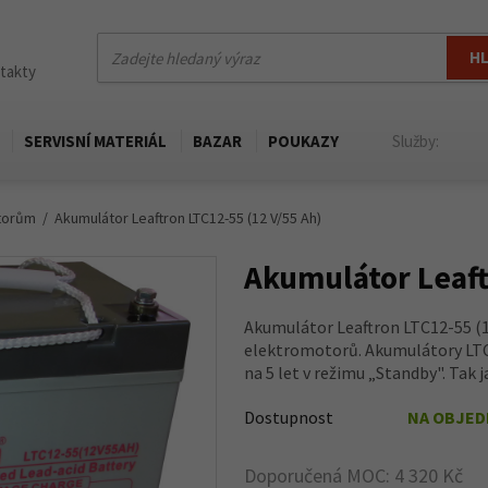
H
ntakty
SERVISNÍ MATERIÁL
BAZAR
POUKAZY
Služby:
otorům
Akumulátor Leaftron LTC12-55 (12 V/55 Ah)
Akumulátor Leaft
Akumulátor Leaftron LTC12-55 (12
elektromotorů. Akumulátory LTC1
na 5 let v režimu „Standby". Tak ja
Dostupnost
NA OBJE
Doporučená MOC: 4 320 Kč