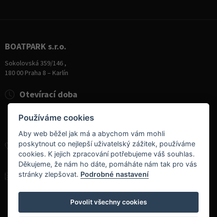
BOATPARK s.r.o.
Sokolovská 359/146 ,
180 00 Praha 8 – Karlín
Otevírací doba
Pondělí
8:00 - 19:00
Používáme cookies
Úterý - Pátek
10:00 - 19:00
Sobota
9:00 - 14:00
Aby web běžel jak má a abychom vám mohli
poskytnout co nejlepší uživatelský zážitek, používáme
+420 284 826 787
cookies. K jejich zpracování potřebujeme váš souhlas.
+420 604 728 042
Děkujeme, že nám ho dáte, pomáháte nám tak pro vás
stránky zlepšovat.
Podrobné nastavení
info@boatpark.cz
www.boatpark.cz
,
www.boatpark.eu
Povolit všechny cookies