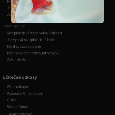
Porovnání kánoí Gumotex
Jak vybrat kajak
Zobrazit vše
Zimní sporty
Skialpinistické boty, volba velikosti
Jak vybrat skialpinistické hole
Montáž vázání na lyže
Proč si koupit backcountry běžky
Zobrazit vše
Užitečné odkazy
Vše o nákupu
Vrácení a výměna zboží
GDPR
Slevové kódy
Tabulka velikostí