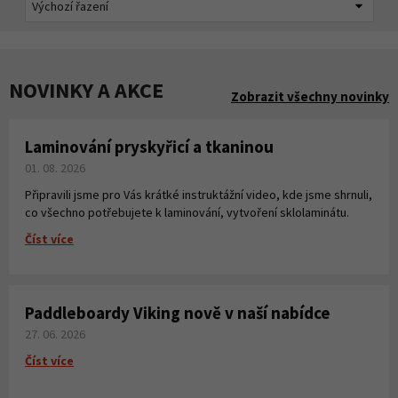
NOVINKY A AKCE
Zobrazit všechny novinky
Laminování pryskyřicí a tkaninou
01. 08. 2026
Připravili jsme pro Vás krátké instruktážní video, kde jsme shrnuli,
co všechno potřebujete k laminování, vytvoření sklolaminátu.
Číst více
Paddleboardy Viking nově v naší nabídce
27. 06. 2026
Číst více