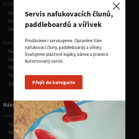
SLUŽBY - vodní sporty
Servis nafukovacích člunů,
Servis lodí a člunů
Vodácká půjčovna lodí
paddleboardů a vířivek
Škola eskymování
Prodáváme i servisujeme. Opravíme Vám
SLUŽBY - zimní sporty
nafukovací čluny, paddleboardy a vířivky.
Servis lyží
Svařujeme plastové kajaky, kánoe a pramice.
Celosezonní půjčovna lyží
Autorizovaný servis.
Půjčovna lyží
Test centrum SPORTEN
Přejít do kategorie
Zobrazit vše
Nákupní rádce
Vodní sporty
Výběr pádla na paddleboard
Rozdíly v paddleboardech